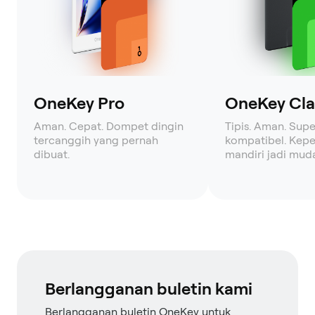
OneKey Pro
OneKey Clas
Aman. Cepat. Dompet dingin
Tipis. Aman. Supe
tercanggih yang pernah
kompatibel. Kepe
dibuat.
mandiri jadi mud
Berlangganan buletin kami
Berlangganan buletin OneKey untuk