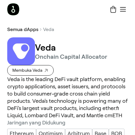
Semua dApps
Veda
Veda
Onchain Capital Allocator
Membuka Veda
Veda is the leading DeFi vault platform, enabling
crypto applications, asset issuers, and protocols
to build consumer-grade cross chain yield
products. Veda's technology is powering many of
DeFi's largest vault products, including ether.fi
Liquid, Lombard DeFi Vault, and Mantle cmETH
Jaringan yang Didukung
Ethereum
Optimism
Arbitrum
Base
BOB