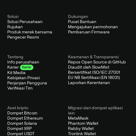
Solusi
Dukungan
Solusi Perusahaan
Pusat Bantuan
Rujukan
Mengajukan permohonan
Produk merek bersama
Pembaruan Firmware
Pengecer Resmi
Tentang
Keamanan & Transparansi
Info perusahaan
Repos Open Source di GitHub
Diaudit oleh SlowMist
Karier
Karier
Bersertifikat ISO/IEC 27001
Kit Media
EU NB Sertifikasi (EN 18031)
Kebijakan Privasi
Laporkan Kerentanan
Perjanjian Pengguna
Verifikasi Tim
Aset kripto
Migrasi dari dompet aplikasi
Dompet Bitcoin
lain
Dompet Ethereum
MetaMask
Dompet Solana
Phantom Wallet
Dompet XRP
Rabby Wallet
Dompet USDT
Tronlink Wallet