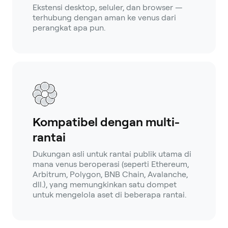
Ekstensi desktop, seluler, dan browser —
terhubung dengan aman ke venus dari
perangkat apa pun.
Kompatibel dengan multi-
rantai
Dukungan asli untuk rantai publik utama di
mana venus beroperasi (seperti Ethereum,
Arbitrum, Polygon, BNB Chain, Avalanche,
dll.), yang memungkinkan satu dompet
untuk mengelola aset di beberapa rantai.