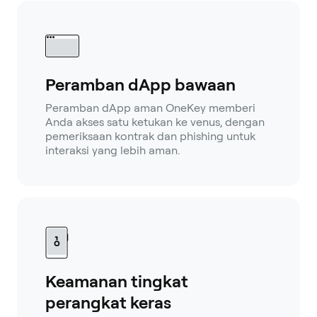
Peramban dApp bawaan
Peramban dApp aman OneKey memberi
Anda akses satu ketukan ke venus, dengan
pemeriksaan kontrak dan phishing untuk
interaksi yang lebih aman.
Keamanan tingkat
perangkat keras