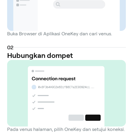
Buka Browser di Aplikasi OneKey dan cari venus.
0
2
Hubungkan dompet
Pada venus halaman, pilih OneKey dan setujui koneksi.