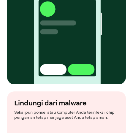
Lindungi dari malware
Sekalipun ponsel atau komputer Anda terinfeksi, chip
pengaman tetap menjaga aset Anda tetap aman.