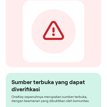
Sumber terbuka yang dapat
diverifikasi
OneKey sepenuhnya merupakan sumber terbuka,
dengan keamanan yang dibuktikan oleh komunitas.