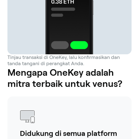
Tinjau transaksi di OneKey, lalu konfirmasikan dan
tanda tangani di perangkat Anda.
Mengapa OneKey adalah
mitra terbaik untuk venus?
Didukung di semua platform