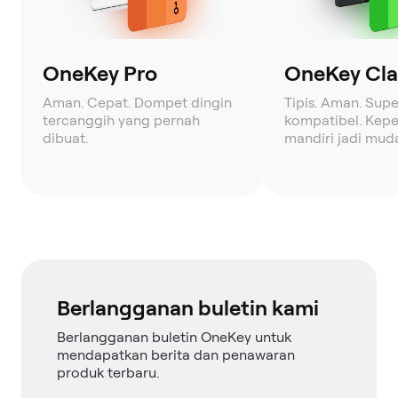
OneKey Pro
OneKey Clas
Aman. Cepat. Dompet dingin
Tipis. Aman. Supe
tercanggih yang pernah
kompatibel. Kepe
dibuat.
mandiri jadi mud
Berlangganan buletin kami
Berlangganan buletin OneKey untuk
mendapatkan berita dan penawaran
produk terbaru.