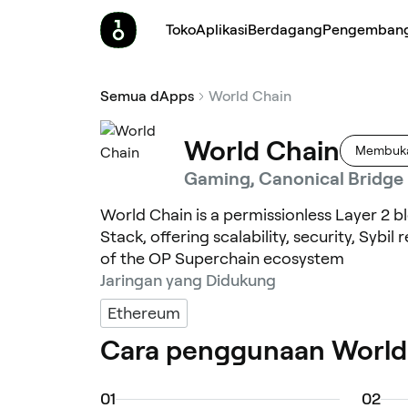
Toko
Aplikasi
Berdagang
Pengemban
Semua dApps
World Chain
World Chain
Membuka
Gaming, Canonical Bridge
World Chain is a permissionless Layer 2 b
Stack, offering scalability, security, Sybi
of the OP Superchain ecosystem
Jaringan yang Didukung
Ethereum
Cara penggunaan World
0
1
0
2