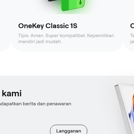
OneKey Classic 1S
O
Tipis. Aman. Super kompatibel. Kepemilikan
T
mandiri jadi mudah.
j
 kami
ndapatkan berita dan penawaran
Langganan