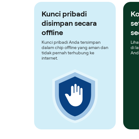
Kunci pribadi
Ko
disimpan secara
se
offline
se
Kunci pribadi Anda tersimpan
Liha
dalam chip offline yang aman dan
di l
tidak pernah terhubung ke
And
internet.