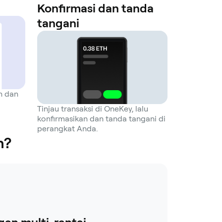
Konfirmasi dan tanda
tangani
an dan
Tinjau transaksi di OneKey, lalu
konfirmasikan dan tanda tangani di
perangkat Anda.
n?