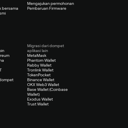
Mengajukan permohonan
k bersama
Pembaruan Firmware
smi
Migrasi dari dompet
oin
aplikasi lain
ereum
MetaMask
na
Phantom Wallet
Rabby Wallet
T
Tronlink Wallet
TokenPocket
 dompet
Binance Wallet
OKX Web3 Wallet
Base Wallet (Coinbase
Wallet)
Exodus Wallet
Trust Wallet