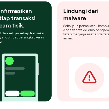
nfirmasikan
Lindungi dari
tiap transaksi
malware
cara fisik.
Sekalipun ponsel atau kompu
Anda terinfeksi, chip penga
t dan setujui setiap transaksi
tetap menjaga aset Anda tet
ayar dompet perangkat keras
aman.
a.