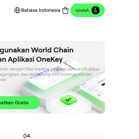
Bahasa Indonesia
Unduh
gunakan World Chain
n Aplikasi OneKey
an dengan fitur trading bawaan dan akses dApp. 
agangkan, dan terhubung dari desktop, seluler, 
ser.
atkan Gratis
0
4