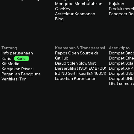
Mengapa Membutuhkan
Rujukan
OneKey
Produk mere
Arsitektur Keamanan
Pengecer Re
Blog
Tentang
Keamanan & Transparansi
Aset kripto
Info perusahaan
Repos Open Source di
Dompet Bitc
GitHub
Dompet Eth
Karier
Karier
Diaudit oleh SlowMist
Dompet Sola
Kit Media
Bersertifikat ISO/IEC 27001
Dompet XRP
Kebijakan Privasi
EU NB Sertifikasi (EN 18031)
Dompet USD
Perjanjian Pengguna
Laporkan Kerentanan
Dompet BNB
Verifikasi Tim
Lihat semua