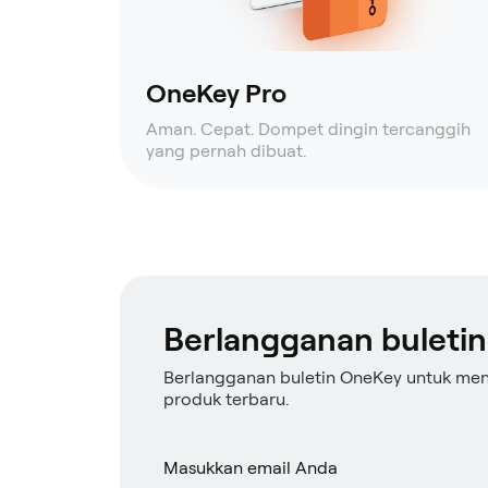
OneKey Pro
Aman. Cepat. Dompet dingin tercanggih
yang pernah dibuat.
Berlangganan buletin
Berlangganan buletin OneKey untuk me
produk terbaru.