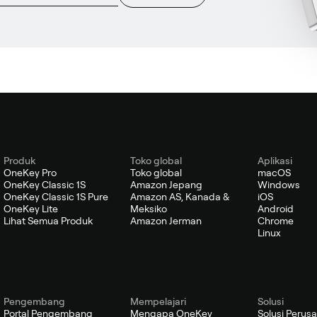
Produk
Toko global
Aplikasi
OneKey Pro
Toko global
macOS
OneKey Classic 1S
Amazon Jepang
Windows
OneKey Classic 1S Pure
Amazon AS, Kanada &
iOS
OneKey Lite
Meksiko
Android
Lihat Semua Produk
Amazon Jerman
Chrome
Linux
Pengembang
Mempelajari
Solusi
Portal Pengembang
Mengapa OneKey
Solusi Perus