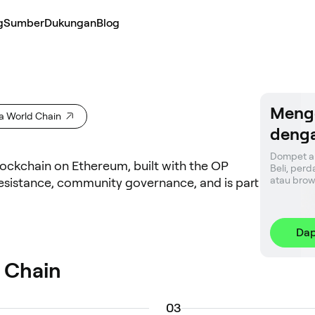
g
Sumber
Dukungan
Blog
Meng
 World Chain
denga
Dompet am
lockchain on Ethereum, built with the OP
Beli, perd
atau brow
l resistance, community governance, and is part
Dap
 Chain
0
3