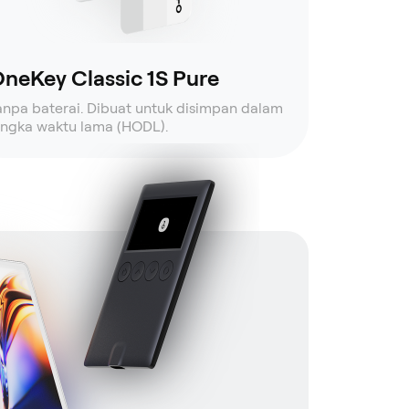
neKey Classic 1S Pure
anpa baterai. Dibuat untuk disimpan dalam
angka waktu lama (HODL).