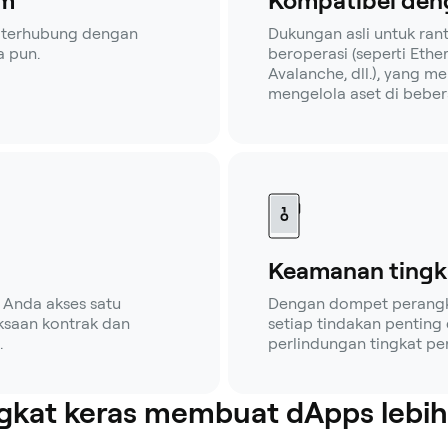
rm
Kompatibel deng
 — terhubung dengan
Dukungan asli untuk ran
a pun.
beroperasi (seperti Ethe
Avalanche, dll.), yang 
mengelola aset di beber
Keamanan tingk
Anda akses satu
Dengan dompet perangkat
ksaan kontrak dan
setiap tindakan penting
.
perlindungan tingkat pe
kat keras membuat dApps lebi