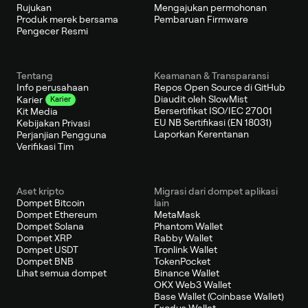
Rujukan
Mengajukan permohonan
Produk merek bersama
Pembaruan Firmware
Pengecer Resmi
Tentang
Keamanan & Transparansi
Info perusahaan
Repos Open Source di GitHub
Diaudit oleh SlowMist
Karier
Karier
Bersertifikat ISO/IEC 27001
Kit Media
EU NB Sertifikasi (EN 18031)
Kebijakan Privasi
Laporkan Kerentanan
Perjanjian Pengguna
Verifikasi Tim
Aset kripto
Migrasi dari dompet aplikasi
Dompet Bitcoin
lain
Dompet Ethereum
MetaMask
Dompet Solana
Phantom Wallet
Dompet XRP
Rabby Wallet
Dompet USDT
Tronlink Wallet
Dompet BNB
TokenPocket
Lihat semua dompet
Binance Wallet
OKX Web3 Wallet
Base Wallet (Coinbase Wallet)