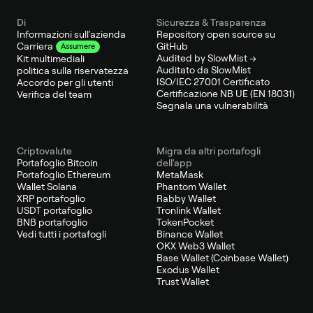
Di
Sicurezza & Trasparenza
Informazioni sull'azienda
Repository open source su
GitHub
Carriera
Assumere
Audited by SlowMist →
Kit multimediali
Auditato da SlowMist
politica sulla riservatezza
ISO/IEC 27001 Certificato
Accordo per gli utenti
Certificazione NB UE (EN 18031)
Verifica del team
Segnala una vulnerabilità
Criptovalute
Migra da altri portafogli
Portafoglio Bitcoin
dell'app
Portafoglio Ethereum
MetaMask
Wallet Solana
Phantom Wallet
XRP portafoglio
Rabby Wallet
USDT portafoglio
Tronlink Wallet
BNB portafoglio
TokenPocket
Vedi tutti i portafogli
Binance Wallet
OKX Web3 Wallet
Base Wallet (Coinbase Wallet)
Exodus Wallet
Trust Wallet