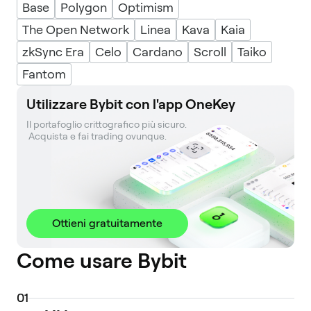
Base
Polygon
Optimism
The Open Network
Linea
Kava
Kaia
zkSync Era
Celo
Cardano
Scroll
Taiko
Fantom
Utilizzare Bybit con l'app OneKey
Il portafoglio crittografico più sicuro. 

 Acquista e fai trading ovunque.
Ottieni gratuitamente
Come usare Bybit
0
1