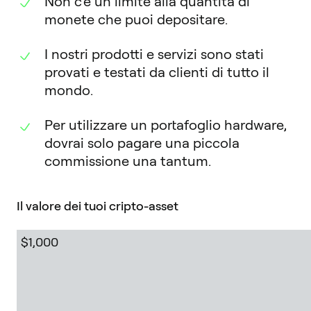
Non c'è un limite alla quantità di
monete che puoi depositare.
I nostri prodotti e servizi sono stati
provati e testati da clienti di tutto il
mondo.
Per utilizzare un portafoglio hardware,
dovrai solo pagare una piccola
commissione una tantum.
Il valore dei tuoi cripto-asset
$1,000,000 +
$30,000
$10,000
$1,000