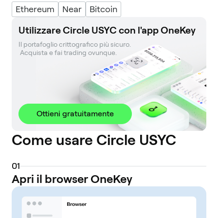
Ethereum
Near
Bitcoin
Utilizzare Circle USYC con l'app OneKey
Il portafoglio crittografico più sicuro. 

 Acquista e fai trading ovunque.
Ottieni gratuitamente
Come usare Circle USYC
0
1
Apri il browser OneKey