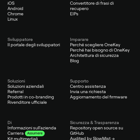
iOS
Convertitore di frasi di
Android
recupero
Chrome
EIPs
Linux
Sviluppatore
Imparare
Il portale degli sviluppatori
Perché scegliere OneKey
Perché hai bisogno di OneKey
Architettura di sicurezza
Blog
Soluzioni
Supporto
Soluzioni aziendali
Centro assistenza
Referral
Invia una richiesta
Prodotti in co-branding
Aggiornamento del firmware
Rivenditore ufficiale
Di
Sicurezza & Trasparenza
Informazioni sull'azienda
Repository open source su
GitHub
Carriera
Assumere
Audited by SlowMist →
Kit multimediali