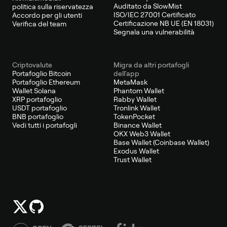
Auditato da SlowMist
politica sulla riservatezza
ISO/IEC 27001 Certificato
Accordo per gli utenti
Certificazione NB UE (EN 18031)
Verifica del team
Segnala una vulnerabilità
Criptovalute
Migra da altri portafogli
Portafoglio Bitcoin
dell'app
Portafoglio Ethereum
MetaMask
Wallet Solana
Phantom Wallet
XRP portafoglio
Rabby Wallet
USDT portafoglio
Tronlink Wallet
BNB portafoglio
TokenPocket
Vedi tutti i portafogli
Binance Wallet
OKX Web3 Wallet
Base Wallet (Coinbase Wallet)
Exodus Wallet
Trust Wallet