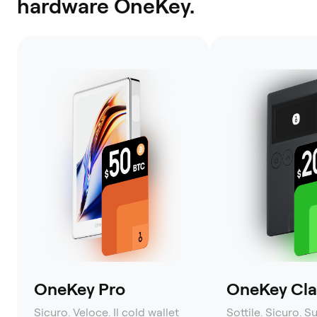
hardware OneKey.
OneKey Pro
OneKey Clas
Sicuro. Veloce. Il cold wallet
Sottile. Sicuro. S