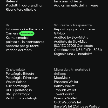
Referral
Invia una richiesta
Prodotti in co-branding
Aggiornamento del firmware
Rivenditore ufficiale
Di
Sicurezza & Trasparenza
Informazioni sull'azienda
Repository open source su
GitHub
Carriera
Assumere
Audited by SlowMist →
Kit multimediali
Auditato da SlowMist
politica sulla riservatezza
ISO/IEC 27001 Certificato
Accordo per gli utenti
Certificazione NB UE (EN 18031)
Verifica del team
Segnala una vulnerabilità
Criptovalute
Migra da altri portafogli
Portafoglio Bitcoin
dell'app
Portafoglio Ethereum
MetaMask
Wallet Solana
Phantom Wallet
XRP portafoglio
Rabby Wallet
USDT portafoglio
Tronlink Wallet
BNB portafoglio
TokenPocket
Vedi tutti i portafogli
Binance Wallet
OKX Web3 Wallet
Base Wallet (Coinbase Wallet)