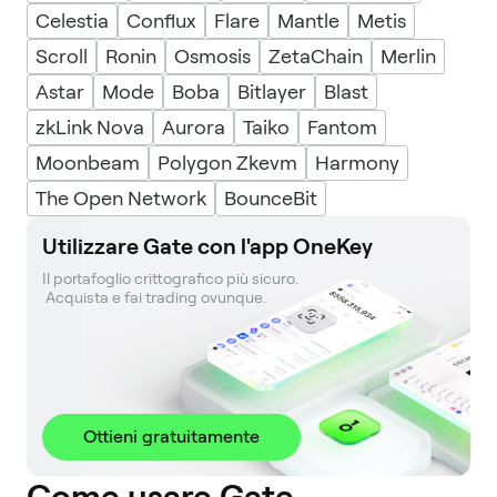
Celestia
Conflux
Flare
Mantle
Metis
Scroll
Ronin
Osmosis
ZetaChain
Merlin
Astar
Mode
Boba
Bitlayer
Blast
zkLink Nova
Aurora
Taiko
Fantom
Moonbeam
Polygon Zkevm
Harmony
The Open Network
BounceBit
Utilizzare Gate con l'app OneKey
Il portafoglio crittografico più sicuro. 

 Acquista e fai trading ovunque.
Ottieni gratuitamente
Come usare Gate