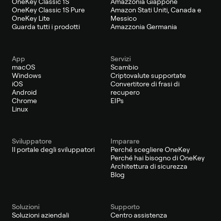
OneKey Classic 1S
Amazzonia Giappone
OneKey Classic 1S Pure
Amazon Stati Uniti, Canada e
OneKey Lite
Messico
Guarda tutti i prodotti
Amazzonia Germania
App
Servizi
macOS
Scambio
Windows
Criptovalute supportate
iOS
Convertitore di frasi di
Android
recupero
Chrome
EIPs
Linux
Sviluppatore
Imparare
Il portale degli sviluppatori
Perché scegliere OneKey
Perché hai bisogno di OneKey
Architettura di sicurezza
Blog
Soluzioni
Supporto
Soluzioni aziendali
Centro assistenza