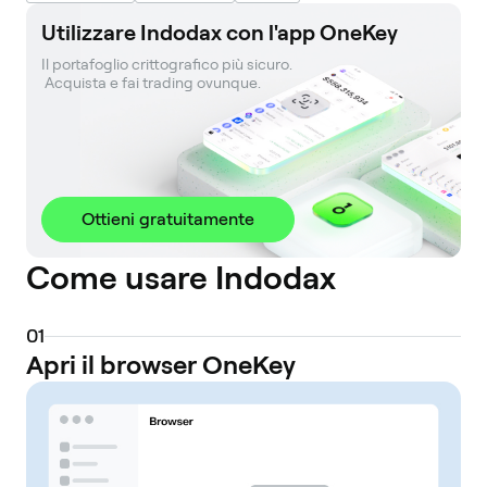
Utilizzare Indodax con l'app OneKey
Il portafoglio crittografico più sicuro. 

 Acquista e fai trading ovunque.
Ottieni gratuitamente
Come usare Indodax
0
1
Apri il browser OneKey