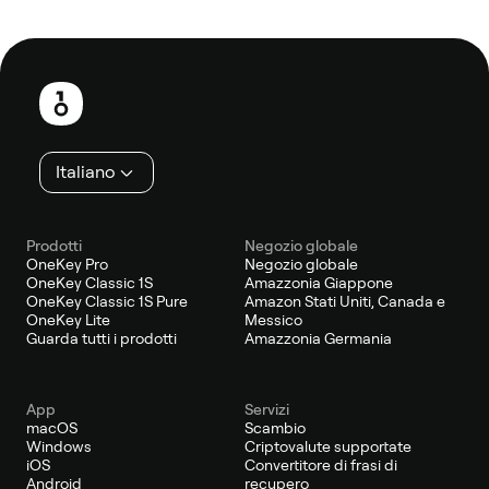
Piè
di
pagina
Italiano
Prodotti
Negozio globale
OneKey Pro
Negozio globale
OneKey Classic 1S
Amazzonia Giappone
OneKey Classic 1S Pure
Amazon Stati Uniti, Canada e
OneKey Lite
Messico
Guarda tutti i prodotti
Amazzonia Germania
App
Servizi
macOS
Scambio
Windows
Criptovalute supportate
iOS
Convertitore di frasi di
Android
recupero