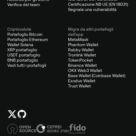
Certificazione NB UE (EN 18031)
Verifica del team
Segnala una vulnerabilità
Criptovalute
Migra da altri portafogli
Portafoglio Bitcoin
dell'app
Portafoglio Ethereum
MetaMask
Wallet Solana
Phantom Wallet
XRP portafoglio
Rabby Wallet
USDT portafoglio
Tronlink Wallet
BNB portafoglio
TokenPocket
Vedi tutti i portafogli
Binance Wallet
OKX Web3 Wallet
Base Wallet (Coinbase Wallet)
Exodus Wallet
Trust Wallet