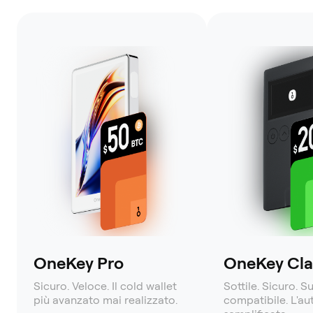
OneKey Pro
OneKey Clas
Sicuro. Veloce. Il cold wallet
Sottile. Sicuro. S
più avanzato mai realizzato.
compatibile. L'a