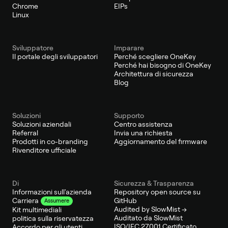
Chrome
EIPs
Linux
Sviluppatore
Imparare
Il portale degli sviluppatori
Perché scegliere OneKey
Perché hai bisogno di OneKey
Architettura di sicurezza
Blog
Soluzioni
Supporto
Soluzioni aziendali
Centro assistenza
Referral
Invia una richiesta
Prodotti in co-branding
Aggiornamento del firmware
Rivenditore ufficiale
Di
Sicurezza & Trasparenza
Informazioni sull'azienda
Repository open source su
GitHub
Carriera
Assumere
Audited by SlowMist →
Kit multimediali
Auditato da SlowMist
politica sulla riservatezza
ISO/IEC 27001 Certificato
Accordo per gli utenti