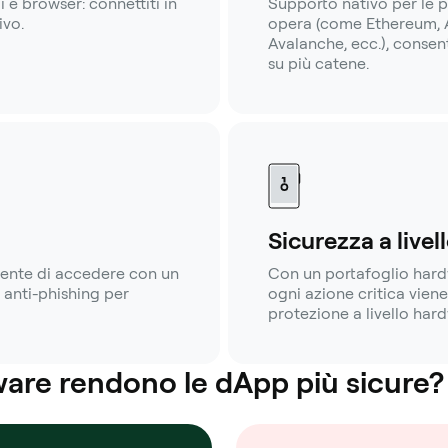
 e browser: connettiti in
Supporto nativo per le 
ivo.
opera (come Ethereum, A
Avalanche, ecc.), consen
su più catene.
Sicurezza a live
sente di accedere con un
Con un portafoglio hardw
e anti-phishing per
ogni azione critica vien
protezione a livello har
ware rendono le dApp più sicure?