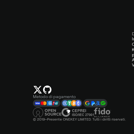
D
I
C
K
p
A
V
Metodo di pagamento
© 2019–Presente ONEKEY LIMITED. Tutti i diritti riservati.