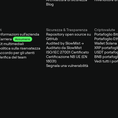
Blog
i
Sicurezza & Trasparenza
Criptovalute
nformazioni sull'azienda
Repository open source su
Portafoglio Bi
GitHub
Portafoglio E
arriera
Assumere
Audited by SlowMist →
Wallet Solana
it multimediali
Auditato da SlowMist
XRP portafogl
olitica sulla riservatezza
ISO/IEC 27001 Certificato
USDT portafog
ccordo per gli utenti
Certificazione NB UE (EN
BNB portafogl
erifica del team
18031)
Vedi tutti i por
Segnala una vulnerabilità