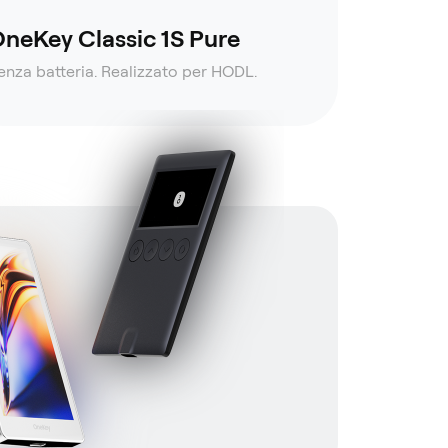
neKey Classic 1S Pure
enza batteria. Realizzato per HODL.