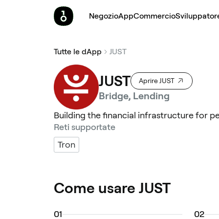
Negozio
App
Commercio
Sviluppator
Tutte le dApp
JUST
JUST
Aprire JUST
Bridge, Lending
Building the financial infrastructure for pe
Reti supportate
Tron
Come usare JUST
0
1
0
2