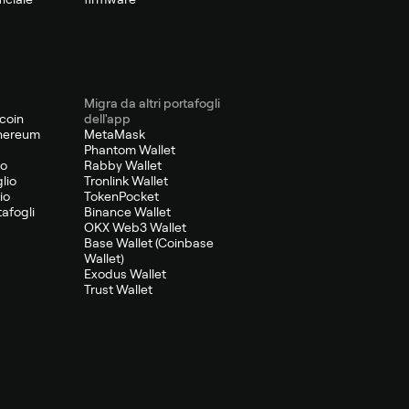
Migra da altri portafogli
tcoin
dell'app
thereum
MetaMask
Phantom Wallet
io
Rabby Wallet
lio
Tronlink Wallet
io
TokenPocket
tafogli
Binance Wallet
OKX Web3 Wallet
Base Wallet (Coinbase
Wallet)
Exodus Wallet
Trust Wallet