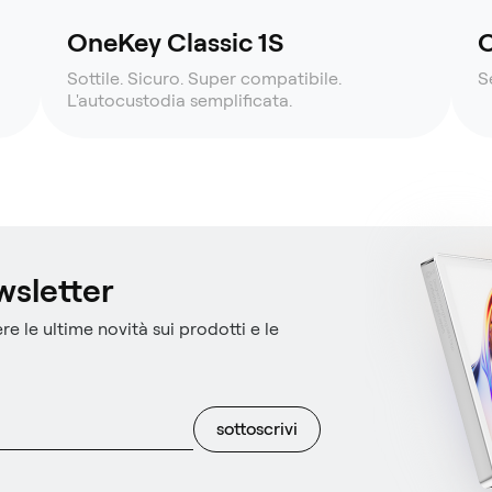
OneKey Classic 1S
O
Sottile. Sicuro. Super compatibile.
S
L'autocustodia semplificata.
ewsletter
re le ultime novità sui prodotti e le
sottoscrivi