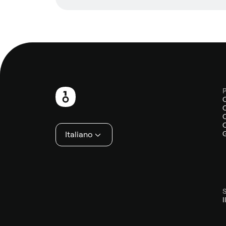
P
Piè
O
di
O
O
pagina
Italiano
G
S
I