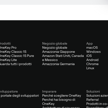
rodotti
Negozio globale
App
OneKey Pro
Negozio globale
macOS
neKey Classic 1S
Amazzonia Giappone
Windows
neKey Classic 1S Pure
Amazon Stati Uniti, Canada
iOS
neKey Lite
e Messico
Android
uarda tutti i prodotti
Amazzonia Germania
Chrome
Linux
viluppatore
Imparare
Soluzioni
l portale degli sviluppatori
Perché scegliere OneKey
Soluzioni azie
Perché hai bisogno di
Referral
OneKey
Prodotti in c
Architettura di sicurezza
Rivenditore uff