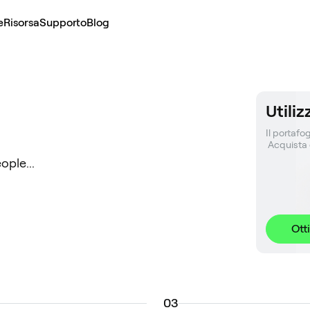
e
Risorsa
Supporto
Blog
Utili
Il portafog
 Acquista
ople...
Ott
0
3