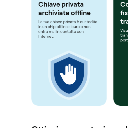
Chiave privata
Co
archiviata offline
fi
tr
La tua chiave privata è custodita
in un chip offline sicuro e non
Visu
entra mai in contatto con
tran
Internet.
port