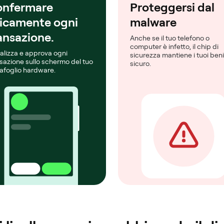
nfermare
Proteggersi dal
sicamente ogni
malware
ansazione.
Anche se il tuo telefono o
computer è infetto, il chip di
alizza e approva ogni
sicurezza mantiene i tuoi beni
sazione sullo schermo del tuo
sicuro.
afoglio hardware.