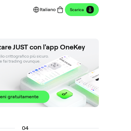
Italiano
Scarica
zzare JUST con l'app OneKey
lio crittografico più sicuro. 

 e fai trading ovunque.
ieni gratuitamente
0
4