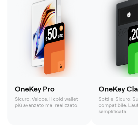
OneKey Pro
OneKey Clas
Sicuro. Veloce. Il cold wallet
Sottile. Sicuro. S
più avanzato mai realizzato.
compatibile. L'a
semplificata.