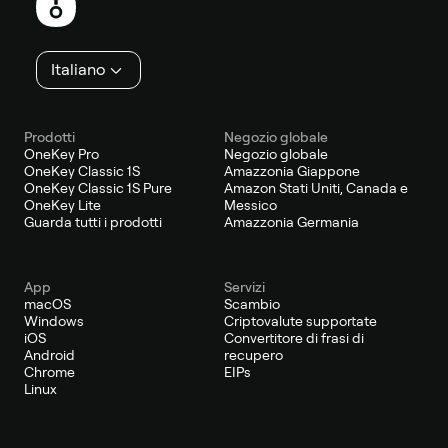
di
pagina
Italiano
Prodotti
Negozio globale
OneKey Pro
Negozio globale
OneKey Classic 1S
Amazzonia Giappone
OneKey Classic 1S Pure
Amazon Stati Uniti, Canada e
OneKey Lite
Messico
Guarda tutti i prodotti
Amazzonia Germania
App
Servizi
macOS
Scambio
Windows
Criptovalute supportate
iOS
Convertitore di frasi di
Android
recupero
Chrome
EIPs
Linux