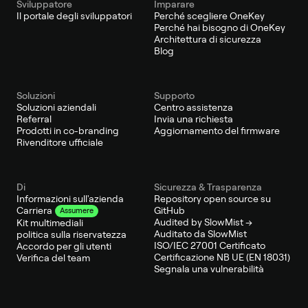
Sviluppatore
Imparare
Il portale degli sviluppatori
Perché scegliere OneKey
Perché hai bisogno di OneKey
Architettura di sicurezza
Blog
Soluzioni
Supporto
Soluzioni aziendali
Centro assistenza
Referral
Invia una richiesta
Prodotti in co-branding
Aggiornamento del firmware
Rivenditore ufficiale
Di
Sicurezza & Trasparenza
Informazioni sull'azienda
Repository open source su
GitHub
Carriera
Assumere
Audited by SlowMist →
Kit multimediali
Auditato da SlowMist
politica sulla riservatezza
ISO/IEC 27001 Certificato
Accordo per gli utenti
Certificazione NB UE (EN 18031)
Verifica del team
Segnala una vulnerabilità