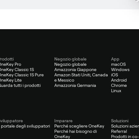
rodotti
Negozio globale
App
OneKey Pro
Negozio globale
macOS
neKey Classic 1S
Amazzonia Giappone
Windows
neKey Classic 1S Pure
Amazon Stati Uniti, Canada
iOS
neKey Lite
e Messico
Android
uarda tutti i prodotti
Amazzonia Germania
Chrome
Linux
viluppatore
Imparare
Soluzioni
l portale degli sviluppatori
Perché scegliere OneKey
Soluzioni azie
Perché hai bisogno di
Referral
OneKey
Prodotti in c