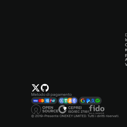
D
I
C
K
p
A
V
Metodo di pagamento
© 2019–Presente ONEKEY LIMITED. Tutti i diritti riservati.