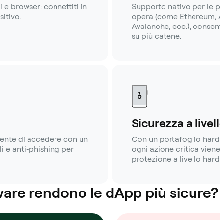
 e browser: connettiti in
Supporto nativo per le 
itivo.
opera (come Ethereum, A
Avalanche, ecc.), consen
su più catene.
Sicurezza a live
sente di accedere con un
Con un portafoglio hardw
i e anti-phishing per
ogni azione critica vien
protezione a livello har
ware rendono le dApp più sicure?