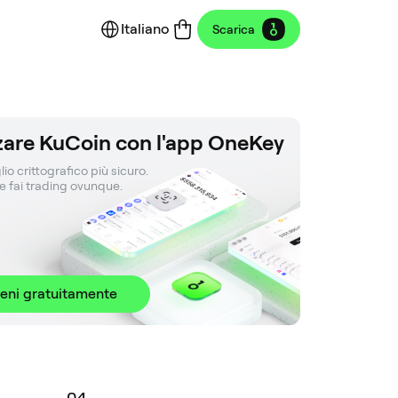
Italiano
Scarica
zzare KuCoin con l'app OneKey
lio crittografico più sicuro. 

 e fai trading ovunque.
ieni gratuitamente
0
4