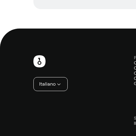
P
Piè
O
di
O
O
pagina
Italiano
G
S
I