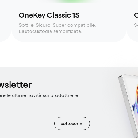
OneKey Classic 1S
O
Sottile. Sicuro. Super compatibile.
S
L'autocustodia semplificata.
ewsletter
re le ultime novità sui prodotti e le
sottoscrivi