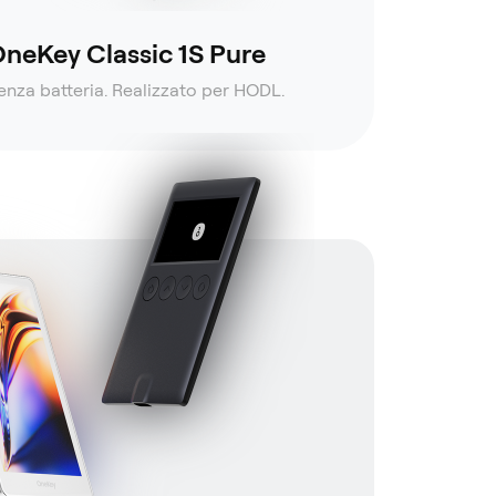
neKey Classic 1S Pure
enza batteria. Realizzato per HODL.