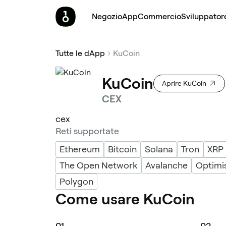
Negozio
App
Commercio
Sviluppator
Tutte le dApp
KuCoin
KuCoin
Aprire KuCoin
CEX
cex
Reti supportate
Ethereum
Bitcoin
Solana
Tron
XRP
The Open Network
Avalanche
Optimi
Polygon
Come usare KuCoin
0
1
0
2