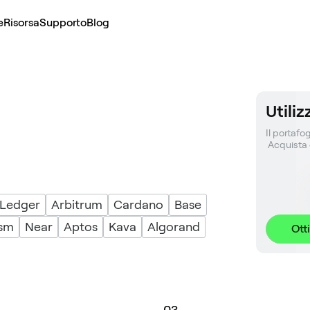
e
Risorsa
Supporto
Blog
Utili
Il portafog
 Acquista
 Ledger
Arbitrum
Cardano
Base
sm
Near
Aptos
Kava
Algorand
Ott
0
3