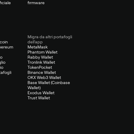
iciale
firmware
Migra da altri portafogli
tcoin
dell'app
thereum
MetaMask
Phantom Wallet
io
Rabby Wallet
lio
Tronlink Wallet
io
TokenPocket
tafogli
Binance Wallet
OKX Web3 Wallet
Base Wallet (Coinbase
Wallet)
Exodus Wallet
Trust Wallet