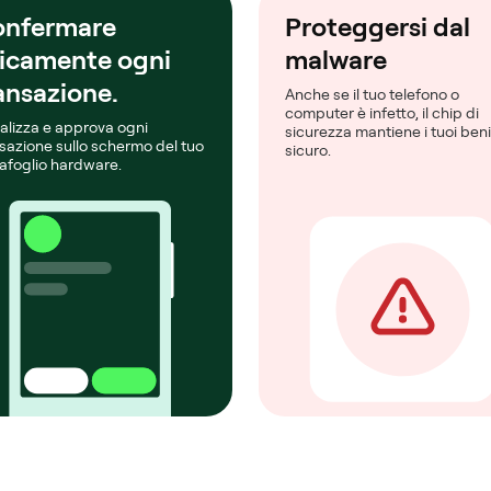
nfermare
Proteggersi dal
sicamente ogni
malware
ansazione.
Anche se il tuo telefono o
computer è infetto, il chip di
alizza e approva ogni
sicurezza mantiene i tuoi beni
sazione sullo schermo del tuo
sicuro.
afoglio hardware.