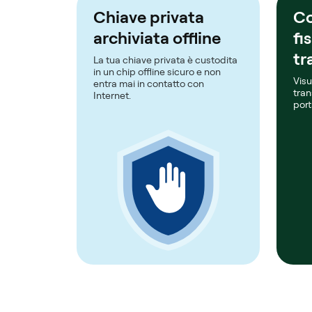
Chiave privata
Co
archiviata offline
fi
tr
La tua chiave privata è custodita
in un chip offline sicuro e non
Visu
entra mai in contatto con
tran
Internet.
port