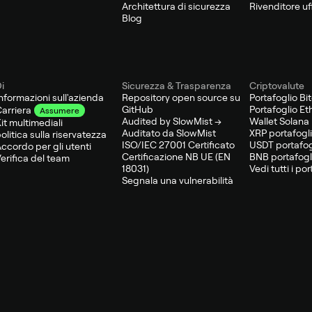
Architettura di sicurezza
Rivenditore uff
Blog
i
Sicurezza & Trasparenza
Criptovalute
nformazioni sull'azienda
Repository open source su
Portafoglio Bi
GitHub
Portafoglio E
arriera
Assumere
Audited by SlowMist →
Wallet Solana
it multimediali
Auditato da SlowMist
XRP portafogl
olitica sulla riservatezza
ISO/IEC 27001 Certificato
USDT portafog
ccordo per gli utenti
Certificazione NB UE (EN
BNB portafogl
erifica del team
18031)
Vedi tutti i por
Segnala una vulnerabilità