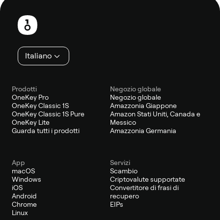
Piè
di
pagina
Italiano
Prodotti
Negozio globale
OneKey Pro
Negozio globale
OneKey Classic 1S
Amazzonia Giappone
OneKey Classic 1S Pure
Amazon Stati Uniti, Canada e
OneKey Lite
Messico
Guarda tutti i prodotti
Amazzonia Germania
App
Servizi
macOS
Scambio
Windows
Criptovalute supportate
iOS
Convertitore di frasi di
Android
recupero
Chrome
EIPs
Linux