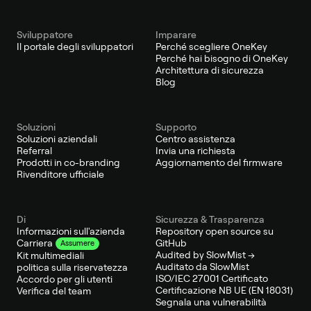
Sviluppatore
Imparare
Il portale degli sviluppatori
Perché scegliere OneKey
Perché hai bisogno di OneKey
Architettura di sicurezza
Blog
Soluzioni
Supporto
Soluzioni aziendali
Centro assistenza
Referral
Invia una richiesta
Prodotti in co-branding
Aggiornamento del firmware
Rivenditore ufficiale
Di
Sicurezza & Trasparenza
Informazioni sull'azienda
Repository open source su
GitHub
Carriera
Assumere
Audited by SlowMist →
Kit multimediali
Auditato da SlowMist
politica sulla riservatezza
ISO/IEC 27001 Certificato
Accordo per gli utenti
Certificazione NB UE (EN 18031)
Verifica del team
Segnala una vulnerabilità