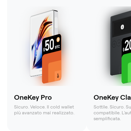
OneKey Pro
OneKey Clas
Sicuro. Veloce. Il cold wallet
Sottile. Sicuro. S
più avanzato mai realizzato.
compatibile. L'a
semplificata.