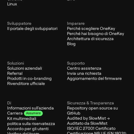
Linux
Sviluppatore
Imparare
Il portale degli sviluppatori
Perché scegliere OneKey
Perché hai bisogno di OneKey
Architettura di sicurezza
Blog
Soluzioni
Supporto
Soluzioni aziendali
Centro assistenza
Referral
Invia una richiesta
Prodotti in co-branding
Aggiornamento del firmware
Rivenditore ufficiale
Di
Sicurezza & Trasparenza
Informazioni sull'azienda
Repository open source su
GitHub
Carriera
Assumere
Audited by SlowMist →
Kit multimediali
Auditato da SlowMist
politica sulla riservatezza
ISO/IEC 27001 Certificato
Accordo per gli utenti
Certificazione NB UE (EN 18031)
Verifica del team