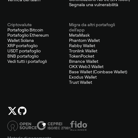
Segnala una vulnerabilità
Criptovalute
Migra da altri portafogli
Portafoglio Bitcoin
dell'app
Portafoglio Ethereum
MetaMask
Wallet Solana
Phantom Wallet
XRP portafoglio
Rabby Wallet
USDT portafoglio
Tronlink Wallet
BNB portafoglio
TokenPocket
Vedi tutti i portafogli
Binance Wallet
OKX Web3 Wallet
Base Wallet (Coinbase Wallet)
Exodus Wallet
Trust Wallet
Metodo di pagamento