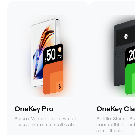
OneKey Pro
OneKey Clas
Sicuro. Veloce. Il cold wallet
Sottile. Sicuro. S
più avanzato mai realizzato.
compatibile. L'a
semplificata.