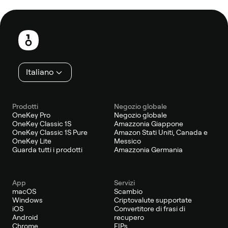
Piè
di
pagina
Italiano
Prodotti
Negozio globale
OneKey Pro
Negozio globale
OneKey Classic 1S
Amazzonia Giappone
OneKey Classic 1S Pure
Amazon Stati Uniti, Canada e
OneKey Lite
Messico
Guarda tutti i prodotti
Amazzonia Germania
App
Servizi
macOS
Scambio
Windows
Criptovalute supportate
iOS
Convertitore di frasi di
Android
recupero
Chrome
EIPs