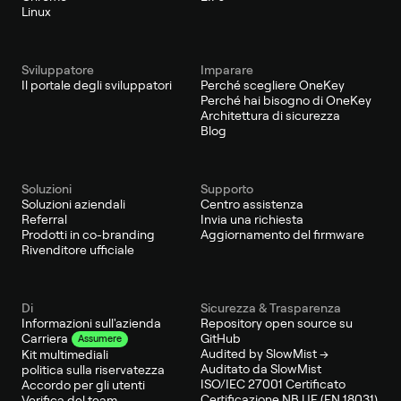
Linux
Sviluppatore
Imparare
Il portale degli sviluppatori
Perché scegliere OneKey
Perché hai bisogno di OneKey
Architettura di sicurezza
Blog
Soluzioni
Supporto
Soluzioni aziendali
Centro assistenza
Referral
Invia una richiesta
Prodotti in co-branding
Aggiornamento del firmware
Rivenditore ufficiale
Di
Sicurezza & Trasparenza
Informazioni sull'azienda
Repository open source su
GitHub
Carriera
Assumere
Audited by SlowMist →
Kit multimediali
Auditato da SlowMist
politica sulla riservatezza
ISO/IEC 27001 Certificato
Accordo per gli utenti
Certificazione NB UE (EN 18031)
Verifica del team