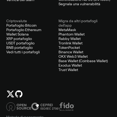
Segnala una vulnerabilità
Criptovalute
Migra da altri portafogli
Portafoglio Bitcoin
dell'app
Portafoglio Ethereum
MetaMask
Wallet Solana
Phantom Wallet
XRP portafoglio
Rabby Wallet
USDT portafoglio
Tronlink Wallet
BNB portafoglio
TokenPocket
Vedi tutti i portafogli
Binance Wallet
OKX Web3 Wallet
Base Wallet (Coinbase Wallet)
Exodus Wallet
Trust Wallet
Metodo di pagamento