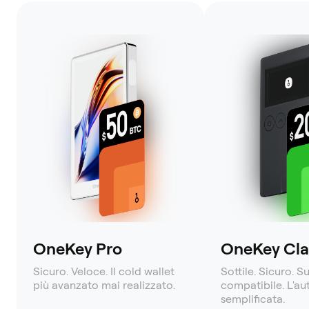
OneKey Pro
OneKey Clas
Sicuro. Veloce. Il cold wallet
Sottile. Sicuro. S
più avanzato mai realizzato.
compatibile. L'a
semplificata.