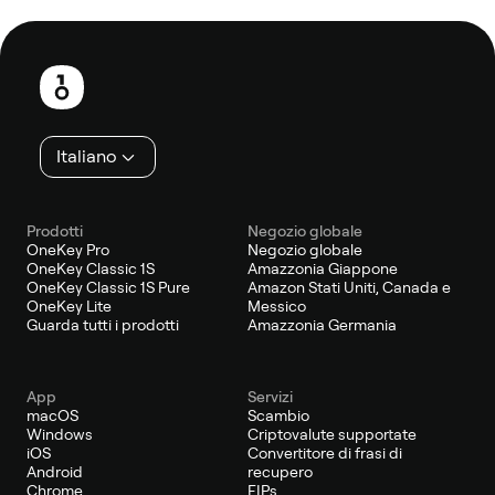
Piè
di
pagina
Italiano
Prodotti
Negozio globale
OneKey Pro
Negozio globale
OneKey Classic 1S
Amazzonia Giappone
OneKey Classic 1S Pure
Amazon Stati Uniti, Canada e
OneKey Lite
Messico
Guarda tutti i prodotti
Amazzonia Germania
App
Servizi
macOS
Scambio
Windows
Criptovalute supportate
iOS
Convertitore di frasi di
Android
recupero
Chrome
EIPs