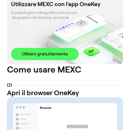
Utilizzare MEXC con l'app OneKey
Il portafoglio crittografico più sicuro. 

 Acquista e fai trading ovunque.
Ottieni gratuitamente
Come usare MEXC
0
1
Apri il browser OneKey