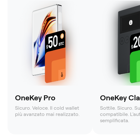
OneKey Pro
OneKey Clas
Sicuro. Veloce. Il cold wallet
Sottile. Sicuro. S
più avanzato mai realizzato.
compatibile. L'a
semplificata.