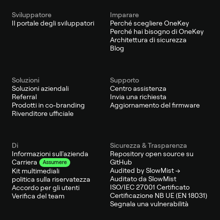
Sviluppatore
Imparare
Il portale degli sviluppatori
Perché scegliere OneKey
Perché hai bisogno di OneKey
Architettura di sicurezza
Blog
Soluzioni
Supporto
Soluzioni aziendali
Centro assistenza
Referral
Invia una richiesta
Prodotti in co-branding
Aggiornamento del firmware
Rivenditore ufficiale
Di
Sicurezza & Trasparenza
Informazioni sull'azienda
Repository open source su
GitHub
Carriera
Assumere
Audited by SlowMist →
Kit multimediali
Auditato da SlowMist
politica sulla riservatezza
ISO/IEC 27001 Certificato
Accordo per gli utenti
Certificazione NB UE (EN 18031)
Verifica del team
Segnala una vulnerabilità