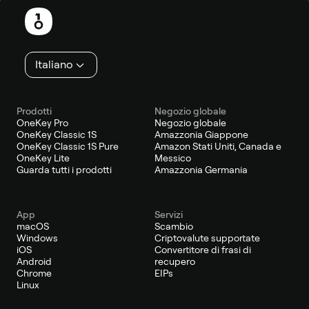
di
pagina
Italiano
Prodotti
Negozio globale
OneKey Pro
Negozio globale
OneKey Classic 1S
Amazzonia Giappone
OneKey Classic 1S Pure
Amazon Stati Uniti, Canada e
OneKey Lite
Messico
Guarda tutti i prodotti
Amazzonia Germania
App
Servizi
macOS
Scambio
Windows
Criptovalute supportate
iOS
Convertitore di frasi di
Android
recupero
Chrome
EIPs
Linux