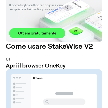
Il portafoglio crittografico più sicuro. 

 Acquista e fai trading ovunque.
Ottieni gratuitamente
Come usare StakeWise V2
0
1
Apri il browser OneKey