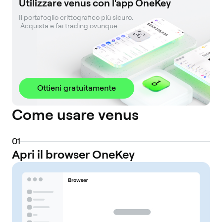
Utilizzare venus con l'app OneKey
Il portafoglio crittografico più sicuro. 

 Acquista e fai trading ovunque.
Ottieni gratuitamente
Come usare venus
0
1
Apri il browser OneKey