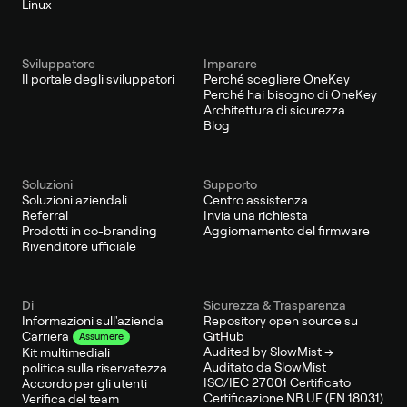
Linux
Sviluppatore
Imparare
Il portale degli sviluppatori
Perché scegliere OneKey
Perché hai bisogno di OneKey
Architettura di sicurezza
Blog
Soluzioni
Supporto
Soluzioni aziendali
Centro assistenza
Referral
Invia una richiesta
Prodotti in co-branding
Aggiornamento del firmware
Rivenditore ufficiale
Di
Sicurezza & Trasparenza
Informazioni sull'azienda
Repository open source su
GitHub
Carriera
Assumere
Audited by SlowMist →
Kit multimediali
Auditato da SlowMist
politica sulla riservatezza
ISO/IEC 27001 Certificato
Accordo per gli utenti
Certificazione NB UE (EN 18031)
Verifica del team