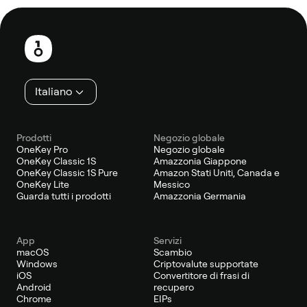
Piè
di
pagina
Italiano
Prodotti
Negozio globale
OneKey Pro
Negozio globale
OneKey Classic 1S
Amazzonia Giappone
OneKey Classic 1S Pure
Amazon Stati Uniti, Canada e
OneKey Lite
Messico
Guarda tutti i prodotti
Amazzonia Germania
App
Servizi
macOS
Scambio
Windows
Criptovalute supportate
iOS
Convertitore di frasi di
Android
recupero
Chrome
EIPs