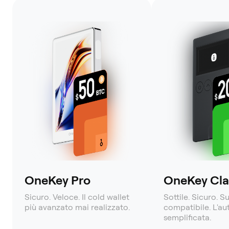
OneKey Pro
OneKey Clas
Sicuro. Veloce. Il cold wallet
Sottile. Sicuro. S
più avanzato mai realizzato.
compatibile. L'a
semplificata.