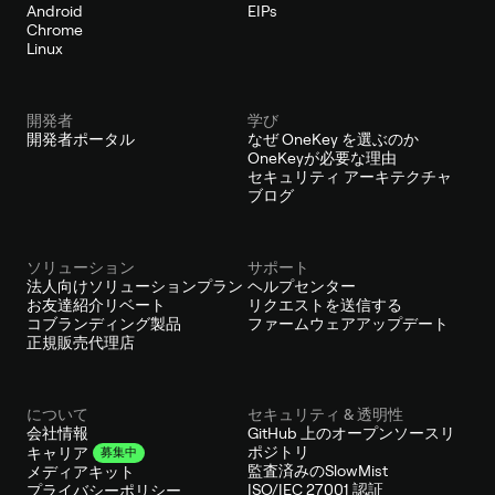
Android
EIPs
Chrome
Linux
開発者
学び
開発者ポータル
なぜ OneKey を選ぶのか
OneKeyが必要な理由
セキュリティ アーキテクチャ
ブログ
ソリューション
サポート
法人向けソリューションプラン
ヘルプセンター
お友達紹介リベート
リクエストを送信する
コブランディング製品
ファームウェアアップデート
正規販売代理店
について
セキュリティ & 透明性
会社情報
GitHub 上のオープンソースリ
ポジトリ
キャリア
募集中
監査済みのSlowMist
メディアキット
ISO/IEC 27001 認証
プライバシーポリシー