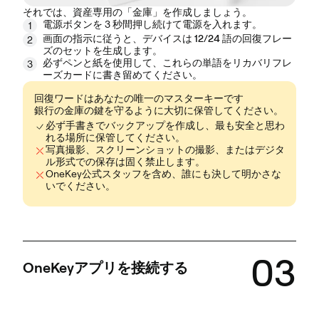
それでは、資産専用の「金庫」を作成しましょう。
電源ボタン
を 3 秒間押し続けて電源を入れます。
1
画面の指示に従うと、デバイスは
12/24 語の回復フレー
2
ズ
のセットを生成します。
必ずペンと紙を使用して、これらの単語をリカバリフレ
3
ーズカードに
書き留め
てください。
回復ワードはあなたの唯一のマスターキーです
銀行の金庫の鍵を守るように大切に保管してください。
必ず手書きでバックアップを作成し、最も安全と思わ
れる場所に保管してください。
写真撮影、スクリーンショットの撮影、またはデジタ
ル形式での保存は固く禁止します。
OneKey公式スタッフを含め、誰にも決して明かさな
いでください。
03
OneKeyアプリを接続する