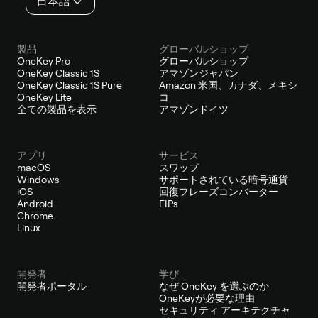
ー
日本語
製品
グローバルショップ
OneKey Pro
グローバルショップ
OneKey Classic 1S
アマゾンジャパン
OneKey Classic 1S Pure
Amazon 米国、カナダ、メキシ
OneKey Lite
コ
全ての製品を表示
アマゾンドイツ
アプリ
サービス
macOS
スワップ
Windows
サポートされている暗号通貨
iOS
回復フレーズコンバーター
Android
EIPs
Chrome
Linux
開発者
学び
開発者ポータル
なぜ OneKey を選ぶのか
OneKeyが必要な理由
セキュリティ アーキテクチャ