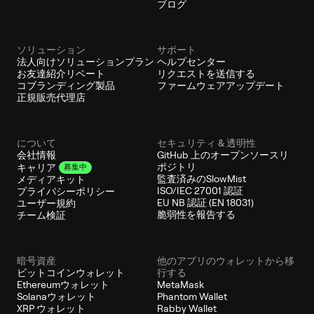
ブログ
ソリューション
サポート
法人向けソリューションプラン
ヘルプセンター
お友達紹介リベート
リクエストを送信する
コブランディング製品
ファームウェアアップデート
正規販売代理店
について
セキュリティ & 透明性
会社情報
GitHub 上のオープンソースリ
ポジトリ
キャリア
募集中
監査済みのSlowMist
メディアキット
ISO/IEC 27001 認証
プライバシーポリシー
EU NB 認証 (EN 18031)
ユーザー規約
脆弱性を報告する
チーム検証
暗号資産
他のアプリのウォレットから移
ビットコインウォレット
行する
Ethereumウォレット
MetaMask
Solanaウォレット
Phantom Wallet
XRP ウォレット
Rabby Wallet