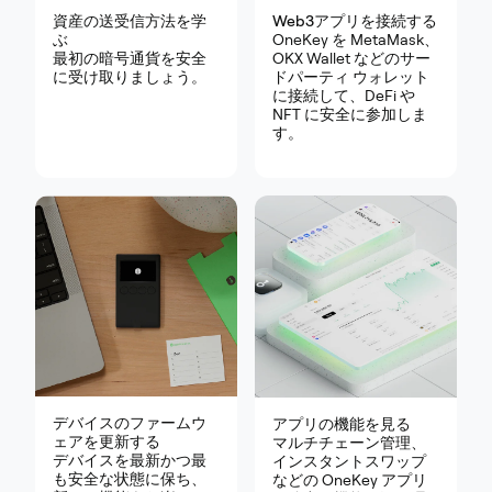
資産の送受信方法を学
Web3アプリを接続する
ぶ
OneKey を MetaMask、
最初の暗号通貨を安全
OKX Wallet などのサー
に受け取りましょう。
ドパーティ ウォレット
に接続して、DeFi や
NFT に安全に参加しま
す。
デバイスのファームウ
アプリの機能を見る
ェアを更新する
マルチチェーン管理、
デバイスを最新かつ最
インスタントスワップ
も安全な状態に保ち、
などの OneKey アプリ