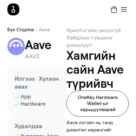
Бүх Cryptos
Aave
Криптогийн аюулгүй
байдлын түвшинг
Aave
дээшлүүл
Хамгийн
AAVE
сайн Aave
Илгээх · Хүлээн
түрийвч
авах
App
OneKey Hardware
Hardware
Wallet-ыг
харьцуулаарай
Aave хэтэвч нь танд
Худалдаа
дижитал хөрөнгийг
Худалдан Авах