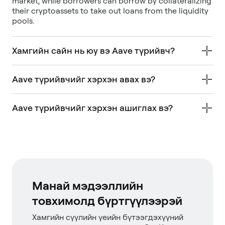
market, while borrowers can borrow by collateralizing
their cryptoassets to take out loans from the liquidity
pools.
Хамгийн сайн нь юу вэ Aave түрийвч?
Aave түрийвчийг хэрхэн авах вэ?
Aave түрийвчийг хэрхэн ашиглах вэ?
Манай мэдээллийн
товхимолд бүртгүүлээрэй
Хамгийн сүүлийн үеийн бүтээгдэхүүний