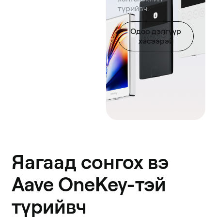
түрийвч.
Одоо дэлгүүр
хэсээрэй
Яагаад сонгох вэ
Aave OneKey-тэй
түрийвч