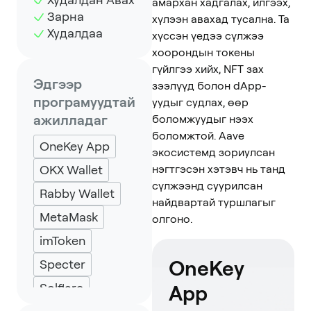
амархан хадгалах, илгээх,
Зарна
хүлээн авахад тусална. Та
Худалдаа
хүссэн үедээ сүлжээ
хоорондын токены
гүйлгээ хийх, NFT зах
Эдгээр
зээлүүд болон dApp-
програмуудтай
уудыг судлах, өөр
ажилладаг
боломжуудыг нээх
боломжтой. Aave
OneKey App
экосистемд зориулсан
OKX Wallet
нэгтгэсэн хэтэвч нь танд
сүлжээнд суурилсан
Rabby Wallet
найдвартай туршлагыг
MetaMask
олгоно.
imToken
OneKey
Specter
Solflare
App