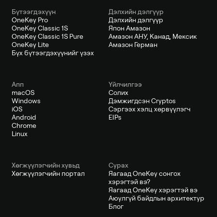
Бүтээгдэхүүн
Дэлхийн дэлгүүр
OneKey Pro
Дэлхийн дэлгүүр
OneKey Classic 1S
Япон Амазон
OneKey Classic 1S Pure
Амазон АНУ, Канад, Мексик
OneKey Lite
Амазон Герман
Бүх бүтээгдэхүүнийг үзэх
Апп
Үйлчилгээ
macOS
Солих
Windows
Дэмжигдсэн Cryptos
iOS
Сэргээх хэлц хөрвүүлэгч
Android
EIPs
Chrome
Linux
Хөгжүүлэгчийн хувьд
Сурах
Хөгжүүлэгчийн портал
Яагаад OneKey сонгох
хэрэгтэй вэ?
Яагаад OneKey хэрэгтэй вэ
Аюулгүй байдлын архитектур
Блог