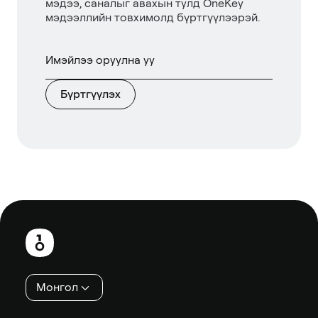
мэдээ, саналыг авахын тулд OneKey
мэдээллийн товхимолд бүртгүүлээрэй.
Бүртгүүлэх
Хөл
хэсэг
Монгол