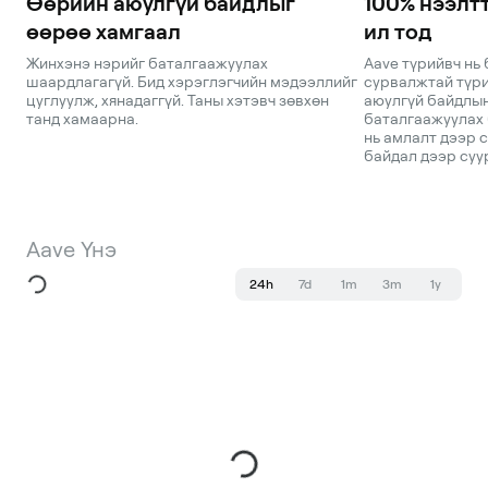
Өөрийн аюулгүй байдлыг
100% нээлтт
өөрөө хамгаал
ил тод
Жинхэнэ нэрийг баталгаажуулах
Aave түрийвч нь 
шаардлагагүй. Бид хэрэглэгчийн мэдээллийг
сурвалжтай түри
цуглуулж, хянадаггүй. Таны хэтэвч зөвхөн
аюулгүй байдлы
танд хамаарна.
баталгаажуулах 
нь амлалт дээр с
байдал дээр суу
Aave Үнэ
24h
7d
1m
3m
1y