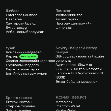
Шийдэл
Дэмжлэг
Enterprise Solutions
Тусламжийн төв
Лавлагаа
Хүсэлт гаргах
Хамтарсан брэнд
Програм хангамжийн
бүтээгдэхүүн
шинэчлэл
Албан ёсны борлуулагч
тухай
Аюулгүй байдал & Ил тод
Компанийн мэдээлэл
байдал
GitHub дээрх нээлттэй эхийн
Карьер
Ажилд авна
репонууд
Хэвлэл мэдээллийн хэрэгсэл
Аудит хийсэн SlowMist
Нууцлалын бодлого
ISO/IEC 27001 гэрчилгээтэй
Хэрэглэгчийн гэрээ
Европын НБ Сертификат (EN
Багийн баталгаажуулалт
18031)
Эмзэг байдлыг мэдээлэх
Крипто хөрөнгө
从其他应用钱包迁移
Биткойн хэтэвч
MetaMask
Этериум түрийвч
Phantom Wallet
Solana түрийвч
Rabby Wallet