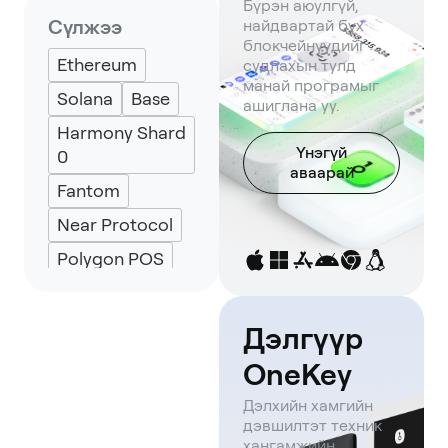
Backpack
Бүрэн аюулгүй,
Сүлжээ
найдвартай бүх
Keplr
Eternl
блокчейнүүдийг
Ethereum
судлахын тулд
UniSat
манай програмыг
Solana
Base
ашиглана уу.
Harmony Shard
Үнэгүй
0
аваарай
Fantom
Near Protocol
Polygon POS
BNB Smart
Chain
Дэлгүүр
Arbitrum One
OneKey
Optimism
Дэлхийн хамгийн
Avalanche
дэвшилтэт техник
хангамжийн