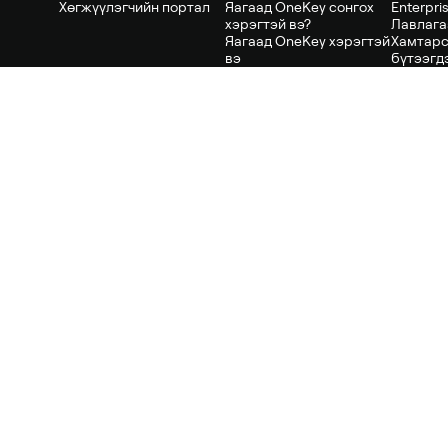
Хөгжүүлэгчийн портал
Яагаад OneKey сонгох
Enterpris
хэрэгтэй вэ?
Лавлага
Яагаад OneKey хэрэгтэй
Хамтарс
вэ
бүтээгд
Аюулгүй байдлын
Албан ё
архитектур
Блог
тухай
Аюулгүй байдал & Ил
Крипто 
Компанийн мэдээлэл
тод байдал
Биткойн
GitHub дээрх нээлттэй
Этериум
Карьер
Ажилд авна
эхийн репонууд
Solana т
Хэвлэл мэдээллийн
Аудит хийсэн SlowMist
XRP 钱包
хэрэгсэл
ISO/IEC 27001
USDT 钱
Нууцлалын бодлого
гэрчилгээтэй
BNB 钱
Хэрэглэгчийн гэрээ
Европын НБ
Бүх түр
Багийн
Сертификат (EN 18031)
баталгаажуулалт
Эмзэг байдлыг
мэдээлэх