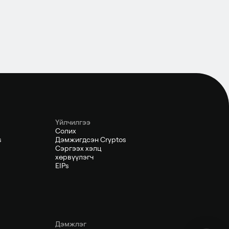
Үйлчилгээ
Солих
s
Дэмжигдсэн Cryptos
Сэргээх хэлц
хөрвүүлэгч
EIPs
Дэмжлэг