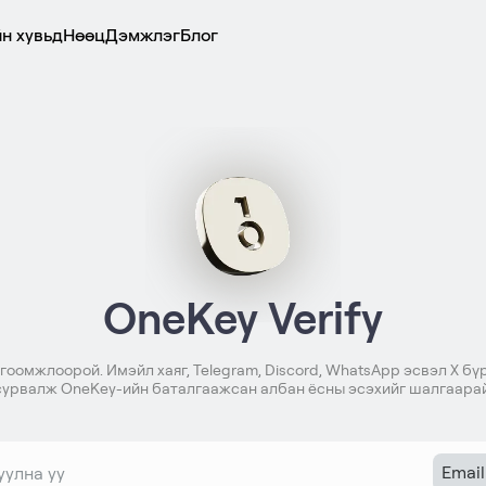
н хувьд
Нөөц
Дэмжлэг
Блог
OneKey Verify
оомжлоорой. Имэйл хаяг, Telegram, Discord, WhatsApp эсвэл X бү
сурвалж OneKey-ийн баталгаажсан албан ёсны эсэхийг шалгаарай
Email