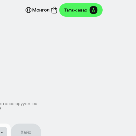
Монгол
Татаж авах
ртгэлээ оруулж, эх
.
Хайх