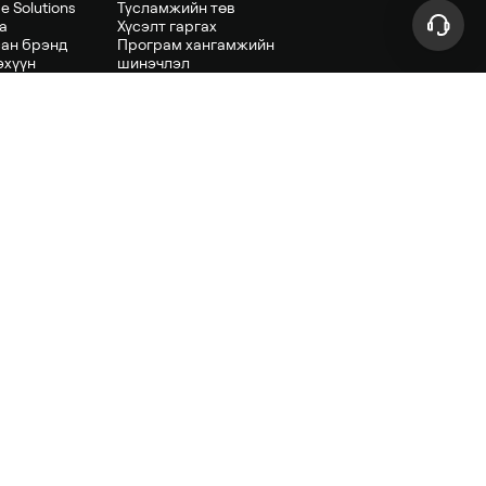
e Solutions
Тусламжийн төв
а
Хүсэлт гаргах
ан брэнд
Програм хангамжийн
эхүүн
шинэчлэл
сны борлуулагч
хөрөнгө
从其他应用钱包迁移
 хэтэвч
MetaMask
 түрийвч
Phantom Wallet
үрийвч
Rabby Wallet
Tronlink Wallet
包
TokenPocket
包
Binance Wallet
ийвчийг харах
OKX Web3 Wallet
Base Wallet (Coinbase
Wallet)
Exodus Wallet
Trust Wallet