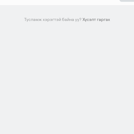
Тусламж хэрэгтэй байна уу?
Хүсэлт гаргах