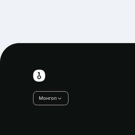
Хөл
хэсэг
Монгол