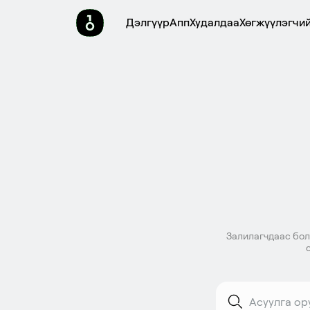
Дэлгүүр
Апп
Худалдаа
Хөгжүүлэгчий
Залилагчдаас болг