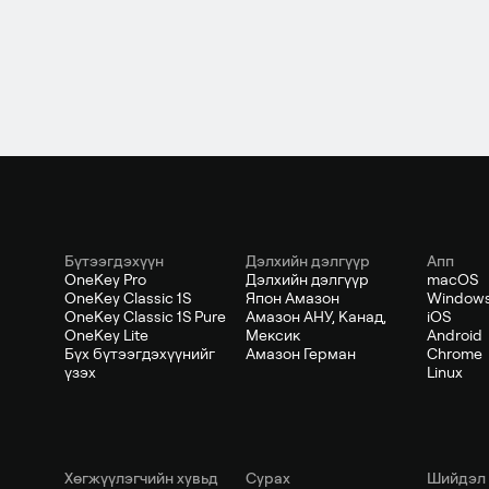
Бүтээгдэхүүн
Дэлхийн дэлгүүр
Апп
OneKey Pro
Дэлхийн дэлгүүр
macOS
OneKey Classic 1S
Япон Амазон
Window
OneKey Classic 1S Pure
Амазон АНУ, Канад,
iOS
OneKey Lite
Мексик
Android
Бүх бүтээгдэхүүнийг
Амазон Герман
Chrome
үзэх
Linux
Хөгжүүлэгчийн хувьд
Сурах
Шийдэл