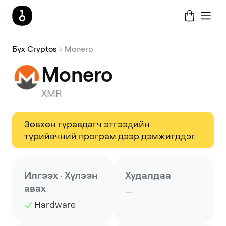
Бүх Cryptos
Monero
Monero
XMR
Зөвхөн гуравдагч этгээдийн
түрийвчний програм дээр дэмжигддэг.
Илгээх · Хүлээн
Худалдаа
авах
—
Hardware