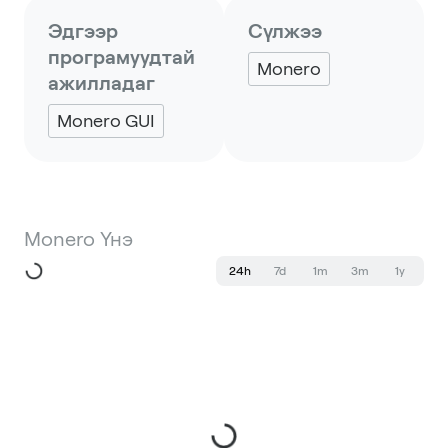
Эдгээр
Сүлжээ
програмуудтай
Monero
ажилладаг
Monero GUI
Monero Үнэ
24h
7d
1m
3m
1y