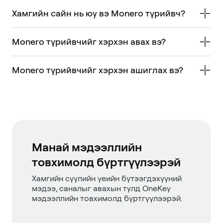
Хамгийн сайн нь юу вэ Monero түрийвч?
Monero түрийвчийг хэрхэн авах вэ?
Monero түрийвчийг хэрхэн ашиглах вэ?
Манай мэдээллийн
товхимолд бүртгүүлээрэй
Хамгийн сүүлийн үеийн бүтээгдэхүүний
мэдээ, саналыг авахын тулд OneKey
мэдээллийн товхимолд бүртгүүлээрэй.