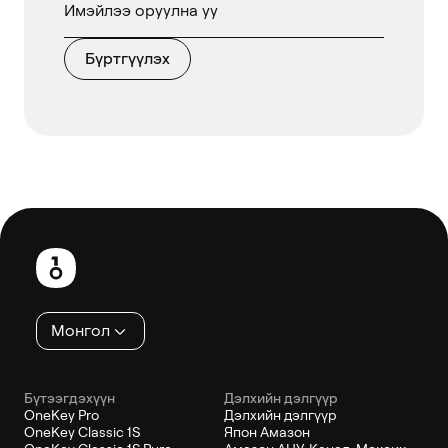
Бүртгүүлэх
Хөл
хэсэг
Монгол
Бүтээгдэхүүн
Дэлхийн дэлгүүр
OneKey Pro
Дэлхийн дэлгүүр
OneKey Classic 1S
Япон Амазон