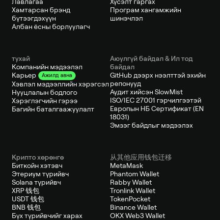
Лавлагаа
Хүсэлт гаргах
Хамтарсан брэнд
Програм хангамжийн
бүтээгдэхүүн
шинэчлэл
Албан ёсны борлуулагч
тухай
Аюулгүй байдал & Ил тод
Компанийн мэдээлэл
байдал
GitHub дээрх нээлттэй эхийн
Карьер
Ажилд авна
репонууд
Хэвлэл мэдээллийн хэрэгсэл
Аудит хийсэн SlowMist
Нууцлалын бодлого
ISO/IEC 27001 гэрчилгээтэй
Хэрэглэгчийн гэрээ
Европын НБ Сертификат (EN
Багийн баталгаажуулалт
18031)
Эмзэг байдлыг мэдээлэх
Крипто хөрөнгө
从其他应用钱包迁移
Биткойн хэтэвч
MetaMask
Этериум түрийвч
Phantom Wallet
Solana түрийвч
Rabby Wallet
XRP 钱包
Tronlink Wallet
USDT 钱包
TokenPocket
BNB 钱包
Binance Wallet
Бүх түрийвчийг харах
OKX Web3 Wallet