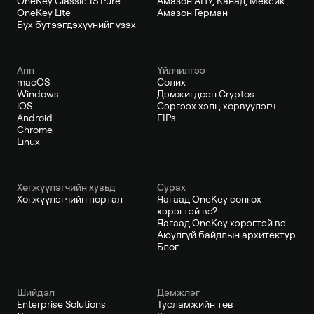
OneKey Classic 1S Pure
Амазон АНУ, Канад, Мексик
OneKey Lite
Амазон Герман
Бүх бүтээгдэхүүнийг үзэх
Апп
Үйлчилгээ
macOS
Солих
Windows
Дэмжигдсэн Cryptos
iOS
Сэргээх хэлц хөрвүүлэгч
Android
EIPs
Chrome
Linux
Хөгжүүлэгчийн хувьд
Сурах
Хөгжүүлэгчийн портал
Яагаад OneKey сонгох
хэрэгтэй вэ?
Яагаад OneKey хэрэгтэй вэ
Аюулгүй байдлын архитектур
Блог
Шийдэл
Дэмжлэг
Enterprise Solutions
Тусламжийн төв