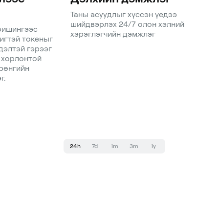
Таны асуудлыг хүссэн үедээ
шийдвэрлэх 24/7 олон хэлний
фишингээс
хэрэглэгчийн дэмжлэг
игтэй токеныг
дэлтэй гэрээг
 хорлонтой
рөнгийн
г.
24h
7d
1m
3m
1y