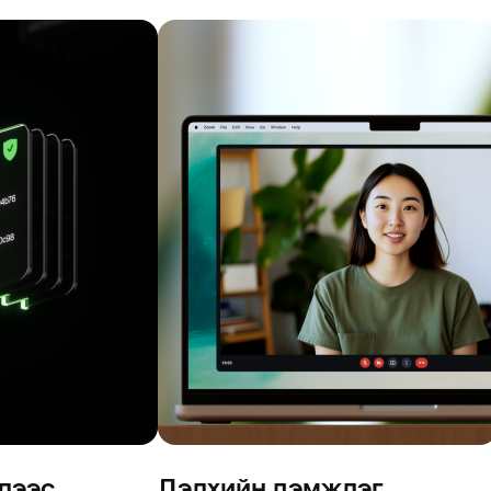
лээс
Дэлхийн дэмжлэг