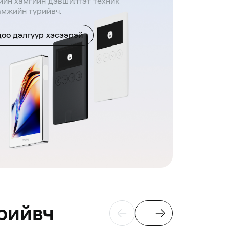
ийн хамгийн дэвшилтэт техник
амжийн түрийвч.
оо дэлгүүр хэсээрэй
үрийвч