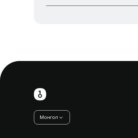
Хөл
хэсэг
Монгол