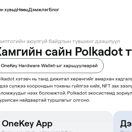
н хувьд
Нөөц
Дэмжлэг
Блог
риптогийн аюулгүй байдлын түвшинг дээшлүүл
Хамгийн сайн Polkadot 
OneKey Hardware Wallet-ыг харьцуулаарай
lkadot хэтэвч нь танд дижитал хөрөнгийг амархан хадгалах
дээ сүлжээ хоорондын токены гүйлгээ хийх, NFT зах зээл
ломжуудыг нээх боломжтой. Polkadot экосистемд зориулс
урилсан найдвартай туршлагыг олгоно.
OneKey App
Дэ