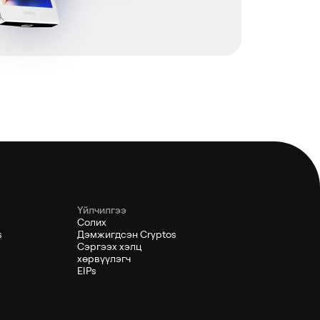
Үйлчилгээ
Солих
s
Дэмжигдсэн Cryptos
Сэргээх хэлц
хөрвүүлэгч
EIPs