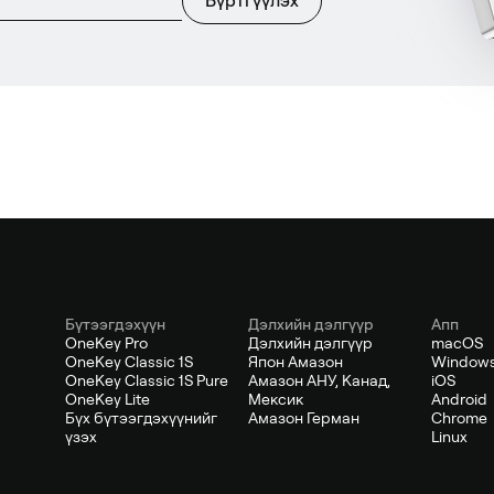
Бүртгүүлэх
Бүтээгдэхүүн
Дэлхийн дэлгүүр
Апп
OneKey Pro
Дэлхийн дэлгүүр
macOS
OneKey Classic 1S
Япон Амазон
Window
OneKey Classic 1S Pure
Амазон АНУ, Канад,
iOS
OneKey Lite
Мексик
Android
Бүх бүтээгдэхүүнийг
Амазон Герман
Chrome
үзэх
Linux