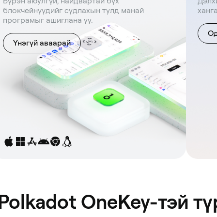
Бүрэн аюулгүй, найдвартай бүх
Дэлх
блокчейнүүдийг судлахын тулд манай
ханг
програмыг ашиглана уу.
Од
Үнэгүй аваарай
 Polkadot OneKey-тэй т