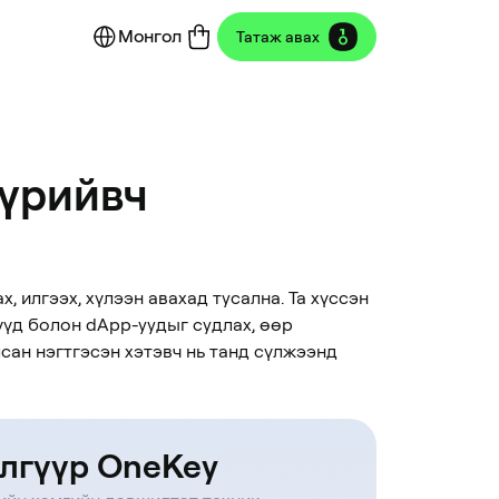
Монгол
Татаж авах
түрийвч
, илгээх, хүлээн авахад тусална. Та хүссэн
үүд болон dApp-уудыг судлах, өөр
ан нэгтгэсэн хэтэвч нь танд сүлжээнд
лгүүр OneKey