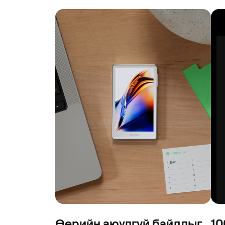
Өөрийн аюулгүй байдлыг
10