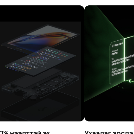
0% нээлттэй эх
Ухаалаг эрсдэ