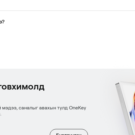
э?
товхимолд
й мэдээ, саналыг авахын тулд OneKey
.