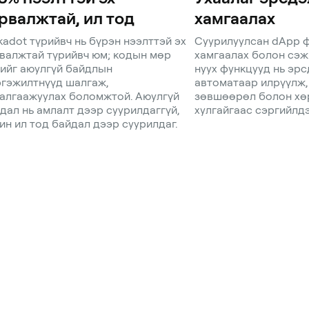
рвалжтай, ил тод
хамгаалах
kadot түрийвч нь бүрэн нээлттэй эх
Суурилуулсан dApp 
валжтай түрийвч юм; кодын мөр
хамгаалах болон сэж
ийг аюулгүй байдлын
нуух функцууд нь эрс
гэжилтнүүд шалгаж,
автоматаар илрүүлж,
алгаажуулах боломжтой. Аюулгүй
зөвшөөрөл болон хө
дал нь амлалт дээр суурилдаггүй,
хулгайгаас сэргийлдэ
ин ил тод байдал дээр суурилдаг.