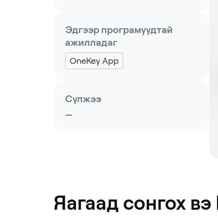
Эдгээр програмуудтай
ажилладаг
OneKey App
Сүлжээ
—
Яагаад сонгох вэ