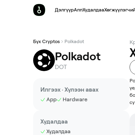
Дэлгүүр
Апп
Худалдаа
Хөгжүүлэгчий
Бүх Cryptos
Polkadot
К
Polkadot
DOT
Po
үе
Илгээх · Хүлээн авах
бо
App
Hardware
су
Худалдаа
Худалдаа