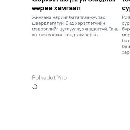
өөрөө хамгаал
су
Жинхэнэ нэрийг баталгаажуулах
Pol
шаардлагагүй. Бид хэрэглэгчийн
сур
мэдээллийг цуглуулж, хянадаггүй. Таны
бүр
хэтэвч зөвхөн танд хамаарна.
мэр
бат
бай
хар
Polkadot Үнэ