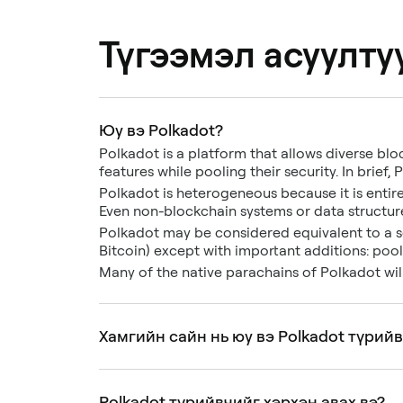
Түгээмэл асуулту
Юу вэ Polkadot?
Polkadot is a platform that allows diverse bloc
features while pooling their security. In brief
Polkadot is heterogeneous because it is entire
Even non-blockchain systems or data structures
Polkadot may be considered equivalent to a s
Bitcoin) except with important additions: poole
Many of the native parachains of Polkadot wil
Хамгийн сайн нь юу вэ Polkadot түрий
Polkadot түрийвчийг хэрхэн авах вэ?