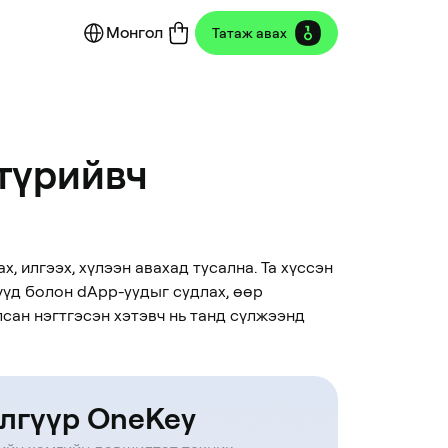
Монгол
Татаж авах
түрийвч
, илгээх, хүлээн авахад тусална. Та хүссэн
үүд болон dApp-уудыг судлах, өөр
ан нэгтгэсэн хэтэвч нь танд сүлжээнд
лгүүр OneKey