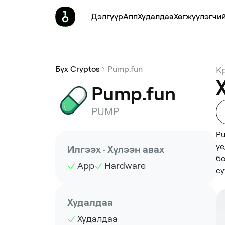
Дэлгүүр
Апп
Худалдаа
Хөгжүүлэгчий
Бүх Cryptos
Pump.fun
К
Pump.fun
PUMP
Pu
үе
Илгээх · Хүлээн авах
бо
App
Hardware
су
Худалдаа
Худалдаа