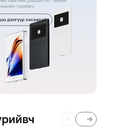
ийн хамгийн дэвшилтэт техник
амжийн түрийвч.
оо дэлгүүр хэсээрэй
үрийвч