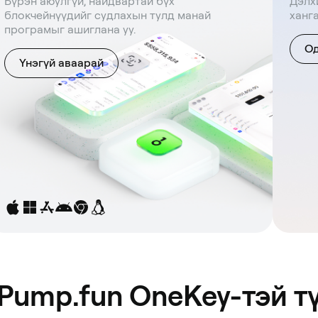
Бүрэн аюулгүй, найдвартай бүх
Дэлх
блокчейнүүдийг судлахын тулд манай
ханг
програмыг ашиглана уу.
Од
Үнэгүй аваарай
 Pump.fun OneKey-тэй т