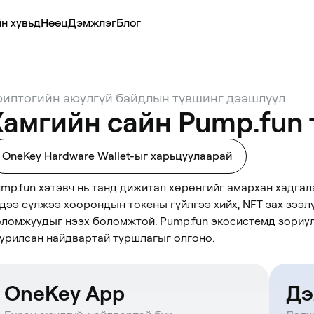
н хувьд
Нөөц
Дэмжлэг
Блог
риптогийн аюулгүй байдлын түвшинг дээшлүүл
Хамгийн сайн Pump.fun 
OneKey Hardware Wallet-ыг харьцуулаарай
mp.fun хэтэвч нь танд дижитал хөрөнгийг амархан хадгалах
дээ сүлжээ хоорондын токены гүйлгээ хийх, NFT зах зээл
ломжуудыг нээх боломжтой. Pump.fun экосистемд зориулс
урилсан найдвартай туршлагыг олгоно.
OneKey App
Дэ