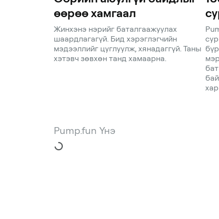
өөрөө хамгаал
су
Жинхэнэ нэрийг баталгаажуулах
Pum
шаардлагагүй. Бид хэрэглэгчийн
сур
мэдээллийг цуглуулж, хянадаггүй. Таны
бүр
хэтэвч зөвхөн танд хамаарна.
мэр
бат
бай
хар
Pump.fun Үнэ