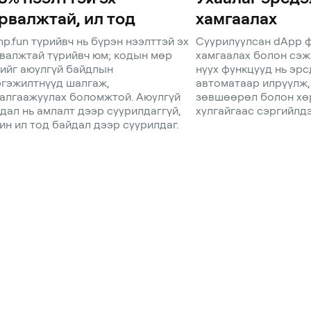
рвалжтай, ил тод
хамгаалах
p.fun түрийвч нь бүрэн нээлттэй эх
Суурилуулсан dApp 
валжтай түрийвч юм; кодын мөр
хамгаалах болон сэж
ийг аюулгүй байдлын
нуух функцууд нь эрс
гэжилтнүүд шалгаж,
автоматаар илрүүлж,
алгаажуулах боломжтой. Аюулгүй
зөвшөөрөл болон хө
дал нь амлалт дээр суурилдаггүй,
хулгайгаас сэргийлдэ
ин ил тод байдал дээр суурилдаг.