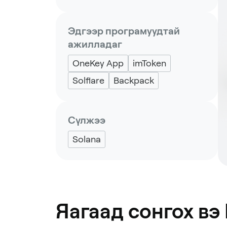
Эдгээр програмуудтай
ажилладаг
OneKey App
imToken
Solflare
Backpack
Сүлжээ
Solana
Яагаад сонгох вэ