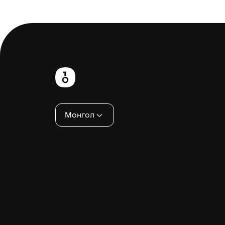
Хөл
хэсэг
Монгол