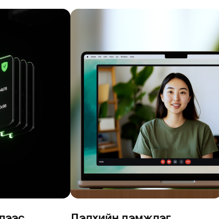
лээс
Дэлхийн дэмжлэг