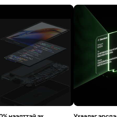
0% нээлттэй эх
Ухаалаг эрсдэ