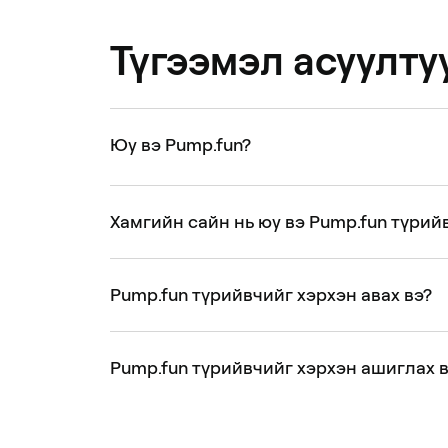
Түгээмэл асуулту
Юу вэ Pump.fun?
Хамгийн сайн нь юу вэ Pump.fun түрий
Pump.fun түрийвчийг хэрхэн авах вэ?
Pump.fun түрийвчийг хэрхэн ашиглах 