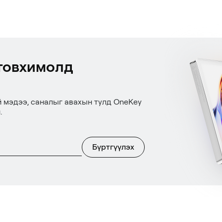
товхимолд
й мэдээ, саналыг авахын тулд OneKey
.
Бүртгүүлэх