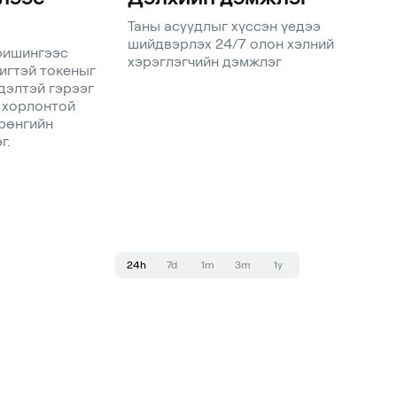
Таны асуудлыг хүссэн үедээ
шийдвэрлэх 24/7 олон хэлний
фишингээс
хэрэглэгчийн дэмжлэг
игтэй токеныг
дэлтэй гэрээг
 хорлонтой
рөнгийн
г.
24h
7d
1m
3m
1y