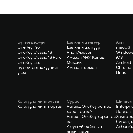
Бүтээгдэхүүн
Дэлхийн дэлгүүр
Апп
OneKey Pro
Дэлхийн дэлгүүр
macOS
OneKey Classic 1S
Япон Амазон
Window
OneKey Classic 1S Pure
Амазон АНУ, Канад,
iOS
OneKey Lite
Мексик
Android
Бүх бүтээгдэхүүнийг
Амазон Герман
Chrome
үзэх
Linux
Хөгжүүлэгчийн хувьд
Сурах
Шийдэл
Хөгжүүлэгчийн портал
Яагаад OneKey сонгох
Enterpris
хэрэгтэй вэ?
Лавлага
Яагаад OneKey хэрэгтэй
Хамтарс
вэ
бүтээгд
Аюулгүй байдлын
Албан ё
архитектур