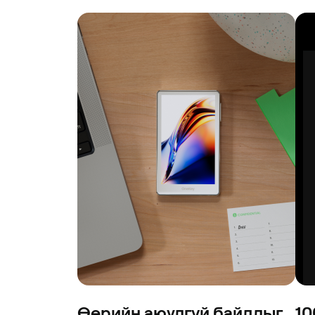
Өөрийн аюулгүй байдлыг
10