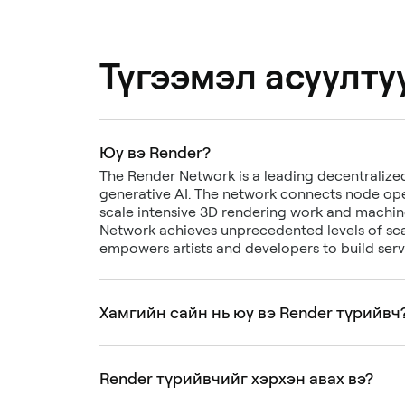
Түгээмэл асуулту
Юу вэ Render?
The Render Network is a leading decentraliz
generative AI. The network connects node ope
scale intensive 3D rendering work and machine
Network achieves unprecedented levels of sca
empowers artists and developers to build serv
Хамгийн сайн нь юу вэ Render түрийвч
Render түрийвчийг хэрхэн авах вэ?