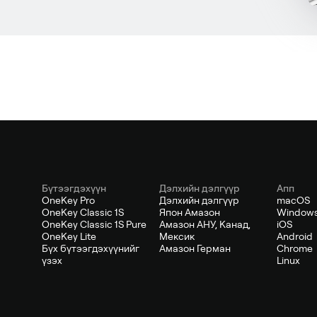
Бүтээгдэхүүн
Дэлхийн дэлгүүр
Апп
OneKey Pro
Дэлхийн дэлгүүр
macOS
OneKey Classic 1S
Япон Амазон
Window
OneKey Classic 1S Pure
Амазон АНУ, Канад,
iOS
OneKey Lite
Мексик
Android
Бүх бүтээгдэхүүнийг
Амазон Герман
Chrome
үзэх
Linux