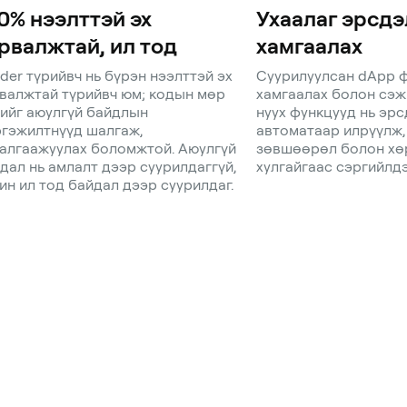
0% нээлттэй эх
Ухаалаг эрсдэ
рвалжтай, ил тод
хамгаалах
der түрийвч нь бүрэн нээлттэй эх
Суурилуулсан dApp 
валжтай түрийвч юм; кодын мөр
хамгаалах болон сэж
ийг аюулгүй байдлын
нуух функцууд нь эрс
гэжилтнүүд шалгаж,
автоматаар илрүүлж,
алгаажуулах боломжтой. Аюулгүй
зөвшөөрөл болон хө
дал нь амлалт дээр суурилдаггүй,
хулгайгаас сэргийлдэ
ин ил тод байдал дээр суурилдаг.