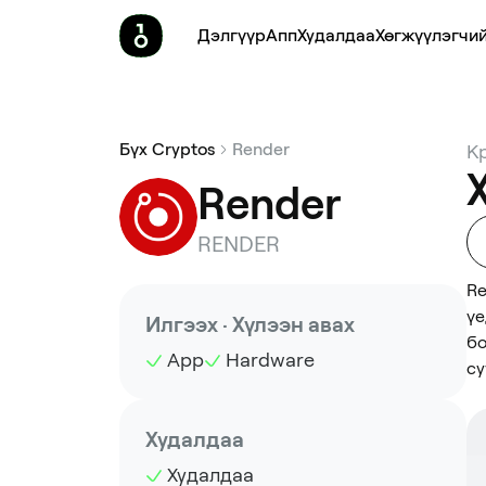
Дэлгүүр
Апп
Худалдаа
Хөгжүүлэгчий
Бүх Cryptos
Render
К
Render
RENDER
Re
үе
Илгээх · Хүлээн авах
бо
App
Hardware
су
Худалдаа
Худалдаа