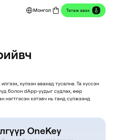
Монгол
Татаж авах
рийвч
илгээх, хүлээн авахад тусална. Та хүссэн
үүд болон dApp-уудыг судлах, өөр
н нэгтгэсэн хэтэвч нь танд сүлжээнд
лгүүр OneKey