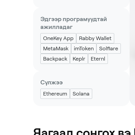
Эдгээр програмуудтай
ажилладаг
OneKey App
Rabby Wallet
MetaMask
imToken
Solflare
Backpack
Keplr
Eternl
Сүлжээ
Ethereum
Solana
Яагаад сонгох вэ