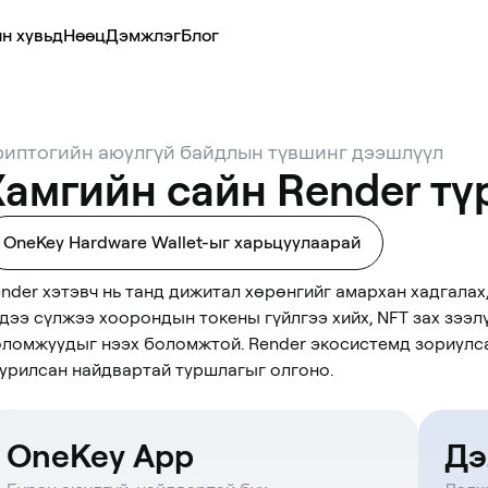
н хувьд
Нөөц
Дэмжлэг
Блог
риптогийн аюулгүй байдлын түвшинг дээшлүүл
Хамгийн сайн Render тү
OneKey Hardware Wallet-ыг харьцуулаарай
nder хэтэвч нь танд дижитал хөрөнгийг амархан хадгалах, 
дээ сүлжээ хоорондын токены гүйлгээ хийх, NFT зах зээл
ломжуудыг нээх боломжтой. Render экосистемд зориулса
урилсан найдвартай туршлагыг олгоно.
OneKey App
Дэ