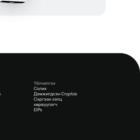
Үйлчилгээ
Солих
s
Дэмжигдсэн Cryptos
Сэргээх хэлц
хөрвүүлэгч
EIPs