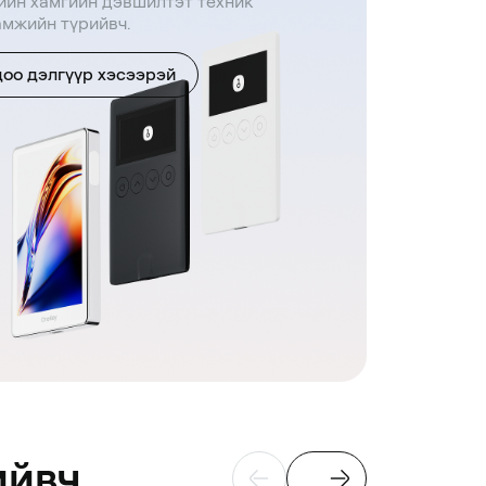
ийн хамгийн дэвшилтэт техник
амжийн түрийвч.
оо дэлгүүр хэсээрэй
ийвч