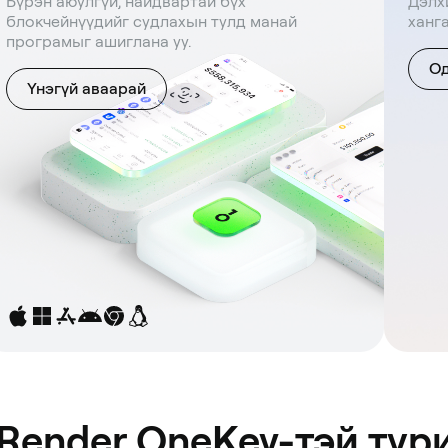
Бүрэн аюулгүй, найдвартай бүх
Дэлх
блокчейнүүдийг судлахын тулд манай
ханг
програмыг ашиглана уу.
Од
Үнэгүй аваарай
 Render OneKey-тэй түр