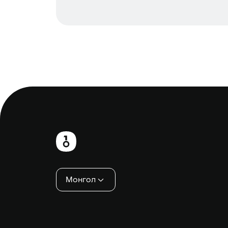
Хөл
хэсэг
Монгол