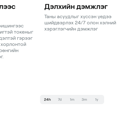
лээс
Дэлхийн дэмжлэг
Таны асуудлыг хүссэн үедээ
шийдвэрлэх 24/7 олон хэлний
фишингээс
хэрэглэгчийн дэмжлэг
игтэй токеныг
дэлтэй гэрээг
 хорлонтой
рөнгийн
г.
24h
7d
1m
3m
1y