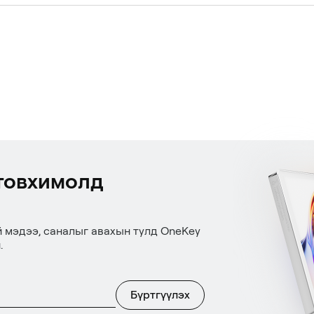
товхимолд
й мэдээ, саналыг авахын тулд OneKey
.
Бүртгүүлэх