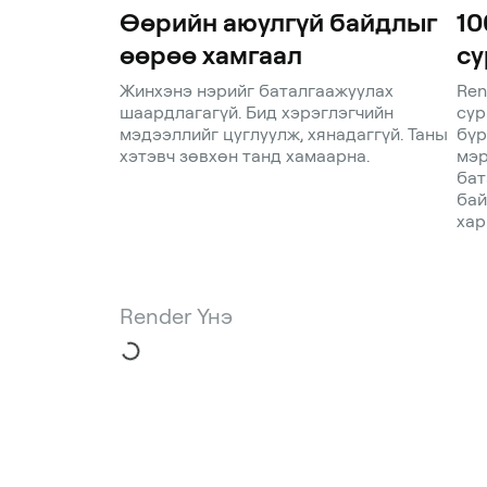
Өөрийн аюулгүй байдлыг
10
өөрөө хамгаал
су
Жинхэнэ нэрийг баталгаажуулах
Ren
шаардлагагүй. Бид хэрэглэгчийн
сур
мэдээллийг цуглуулж, хянадаггүй. Таны
бүр
хэтэвч зөвхөн танд хамаарна.
мэр
бат
бай
хар
Render Үнэ