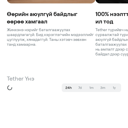
Өөрийн аюулгүй байдлыг
100% нээлтт
өөрөө хамгаал
ил тод
Жинхэнэ нэрийг баталгаажуулах
Tether түрийвч н
шаардлагагүй. Бид хэрэглэгчийн мэдээллийг
сурвалжтай түри
цуглуулж, хянадаггүй. Таны хэтэвч зөвхөн
аюулгүй байдлы
танд хамаарна.
баталгаажуулах 
нь амлалт дээр с
байдал дээр суу
Tether Үнэ
24h
7d
1m
3m
1y