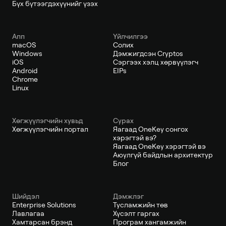
Бүх бүтээгдэхүүнийг үзэх
Апп
Үйлчилгээ
macOS
Солих
Windows
Дэмжигдсэн Cryptos
iOS
Сэргээх хэлц хөрвүүлэгч
Android
EIPs
Chrome
Linux
Хөгжүүлэгчийн хувьд
Сурах
Хөгжүүлэгчийн портал
Яагаад OneKey сонгох
хэрэгтэй вэ?
Яагаад OneKey хэрэгтэй вэ
Аюулгүй байдлын архитектур
Блог
Шийдэл
Дэмжлэг
Enterprise Solutions
Тусламжийн төв
Лавлагаа
Хүсэлт гаргах
Хамтарсан брэнд
Програм хангамжийн