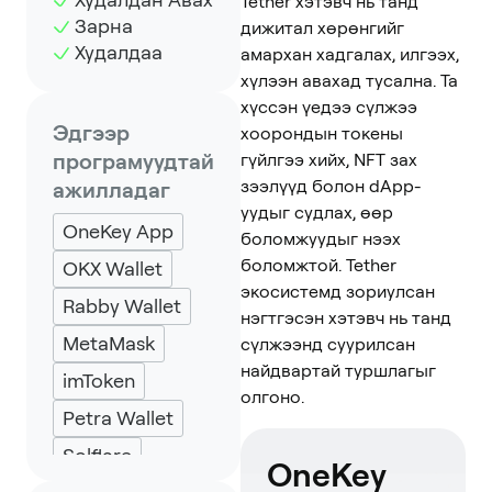
Tether хэтэвч нь танд
Зарна
дижитал хөрөнгийг
Худалдаа
амархан хадгалах, илгээх,
хүлээн авахад тусална. Та
хүссэн үедээ сүлжээ
Эдгээр
хоорондын токены
програмуудтай
гүйлгээ хийх, NFT зах
зээлүүд болон dApp-
ажилладаг
уудыг судлах, өөр
OneKey App
боломжуудыг нээх
боломжтой. Tether
OKX Wallet
экосистемд зориулсан
Rabby Wallet
нэгтгэсэн хэтэвч нь танд
MetaMask
сүлжээнд суурилсан
найдвартай туршлагыг
imToken
олгоно.
Petra Wallet
Solflare
OneKey