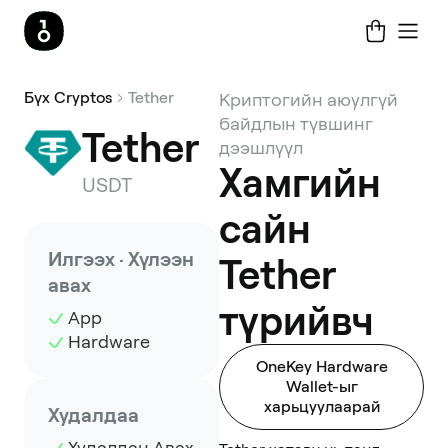
Бүх Cryptos
Tether
Криптогийн аюулгүй
байдлын түвшинг
Tether
дээшлүүл
Хамгийн
USDT
сайн
Илгээх · Хүлээн
Tether
авах
түрийвч
App
Hardware
OneKey Hardware
Wallet-ыг
харьцуулаарай
Худалдаа
Худалдан Авах