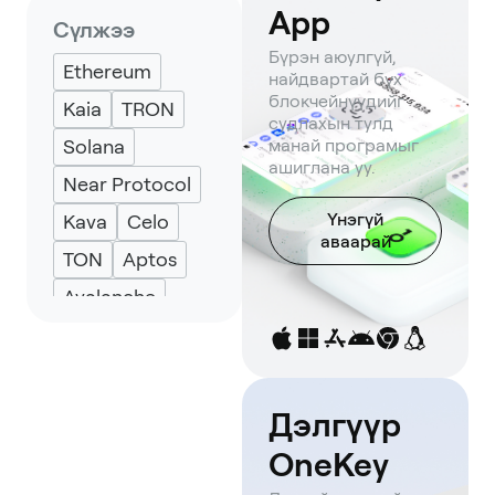
Backpack
App
Сүлжээ
Keplr
Eternl
Бүрэн аюулгүй,
Ethereum
найдвартай бүх
блокчейнүүдийг
Kaia
TRON
судлахын тулд
Solana
манай програмыг
ашиглана уу.
Near Protocol
Үнэгүй
Kava
Celo
аваарай
TON
Aptos
Avalanche
Дэлгүүр
OneKey