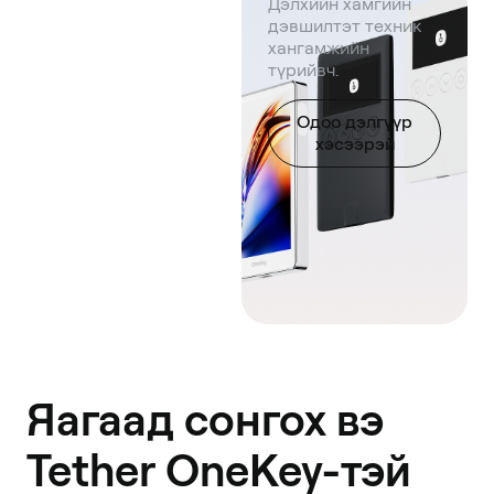
Дэлхийн хамгийн
дэвшилтэт техник
хангамжийн
түрийвч.
Одоо дэлгүүр
хэсээрэй
Яагаад сонгох вэ
Tether OneKey-тэй