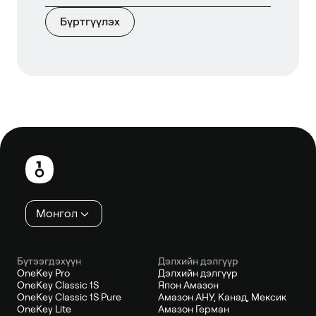
Бүртгүүлэх
Хөл
хэсэг
Монгол
Бүтээгдэхүүн
Дэлхийн дэлгүүр
OneKey Pro
Дэлхийн дэлгүүр
OneKey Classic 1S
Япон Амазон
OneKey Classic 1S Pure
Амазон АНУ, Канад, Мексик
OneKey Lite
Амазон Герман