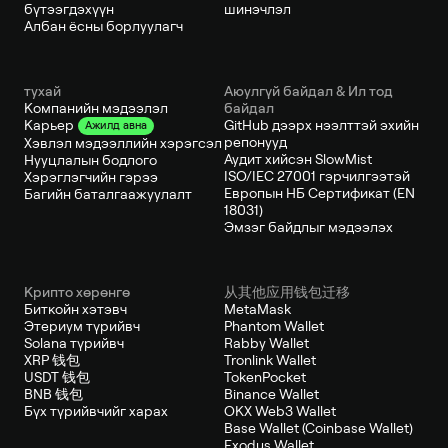
бүтээгдэхүүн
шинэчлэл
Албан ёсны борлуулагч
тухай
Аюулгүй байдал & Ил тод
Компанийн мэдээлэл
байдал
GitHub дээрх нээлттэй эхийн
Карьер
Ажилд авна
репонууд
Хэвлэл мэдээллийн хэрэгсэл
Аудит хийсэн SlowMist
Нууцлалын бодлого
ISO/IEC 27001 гэрчилгээтэй
Хэрэглэгчийн гэрээ
Европын НБ Сертификат (EN
Багийн баталгаажуулалт
18031)
Эмзэг байдлыг мэдээлэх
Крипто хөрөнгө
从其他应用钱包迁移
Биткойн хэтэвч
MetaMask
Этериум түрийвч
Phantom Wallet
Solana түрийвч
Rabby Wallet
XRP 钱包
Tronlink Wallet
USDT 钱包
TokenPocket
BNB 钱包
Binance Wallet
Бүх түрийвчийг харах
OKX Web3 Wallet
Base Wallet (Coinbase Wallet)
Exodus Wallet