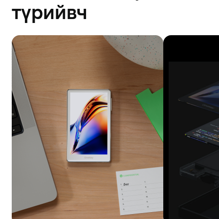
түрийвч