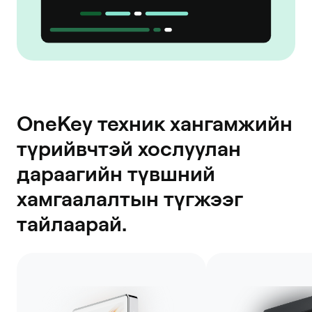
OneKey техник хангамжийн
түрийвчтэй хослуулан
дараагийн түвшний
хамгаалалтын түгжээг
тайлаарай.