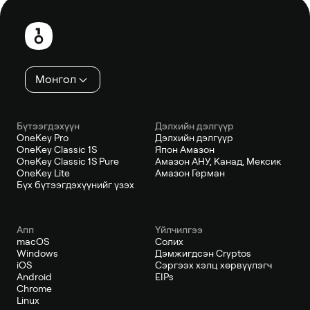
Хөл
хэсэг
Монгол
Бүтээгдэхүүн
Дэлхийн дэлгүүр
OneKey Pro
Дэлхийн дэлгүүр
OneKey Classic 1S
Япон Амазон
OneKey Classic 1S Pure
Амазон АНУ, Канад, Мексик
OneKey Lite
Амазон Герман
Бүх бүтээгдэхүүнийг үзэх
Апп
Үйлчилгээ
macOS
Солих
Windows
Дэмжигдсэн Cryptos
iOS
Сэргээх хэлц хөрвүүлэгч
Android
EIPs
Chrome
Linux