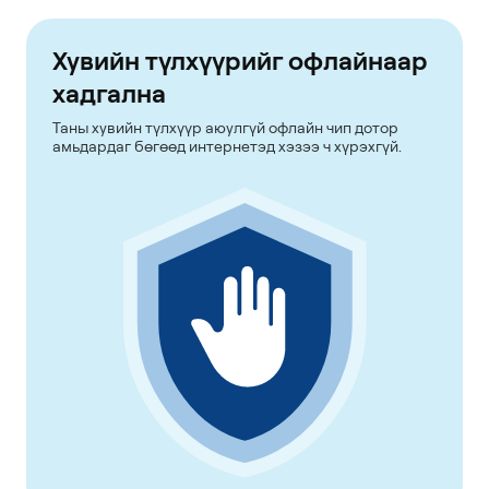
Хувийн түлхүүрийг офлайнаар
хадгална
Таны хувийн түлхүүр аюулгүй офлайн чип дотор
амьдардаг бөгөөд интернетэд хэзээ ч хүрэхгүй.