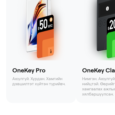
OneKey Pro
OneKey Clas
Аюулгүй. Хурдан. Хамгийн
Нимгэн. Аюулгүй
дэвшилтэт хүйтэн түрийвч.
нийцтэй. Өөрий
хамгаалах ажлы
хялбаршуулсан.