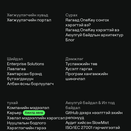
Хөгжүүлэгчийн хувьд
Сурах
Хөгжүүлэгчийн портал
Яагаад OneKey сонгох
хэрэгтэй вэ?
Яагаад OneKey хэрэгтэй вэ
Аюулгүй байдлын архитектур
Блог
Шийдэл
Дэмжлэг
Enterprise Solutions
Тусламжийн төв
Лавлагаа
Хүсэлт гаргах
Хамтарсан брэнд
Програм хангамжийн
бүтээгдэхүүн
шинэчлэл
Албан ёсны борлуулагч
тухай
Аюулгүй байдал & Ил тод
Компанийн мэдээлэл
байдал
GitHub дээрх нээлттэй эхийн
Карьер
Ажилд авна
репонууд
Хэвлэл мэдээллийн хэрэгсэл
Аудит хийсэн SlowMist
Нууцлалын бодлого
ISO/IEC 27001 гэрчилгээтэй
Хэрэглэгчийн гэрээ