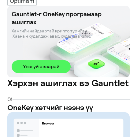
Optimism
Gauntlet-г OneKey програмаар
ашиглах
Хамгийн найдвартай крипто түрийвч. 

 Хаана ч худалдаж авах, худалдаа хийх.
Үнэгүй аваарай
Хэрхэн ашиглах вэ Gauntlet
0
1
OneKey хөтчийг нээнэ үү