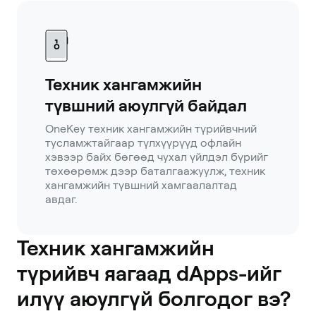
Техник хангамжийн
түвшний аюулгүй байдал
OneKey техник хангамжийн түрийвчний
тусламжтайгаар түлхүүрүүд офлайн
хэвээр байх бөгөөд чухал үйлдэл бүрийг
төхөөрөмж дээр баталгаажуулж, техник
хангамжийн түвшний хамгаалалтад
авдаг.
Техник хангамжийн
түрийвч яагаад dApps-ийг
илүү аюулгүй болгодог вэ?