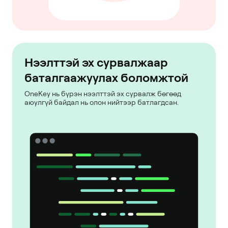
Нээлттэй эх сурвалжаар
баталгаажуулах боломжтой
OneKey нь бүрэн нээлттэй эх сурвалж бөгөөд
аюулгүй байдал нь олон нийтээр батлагдсан.