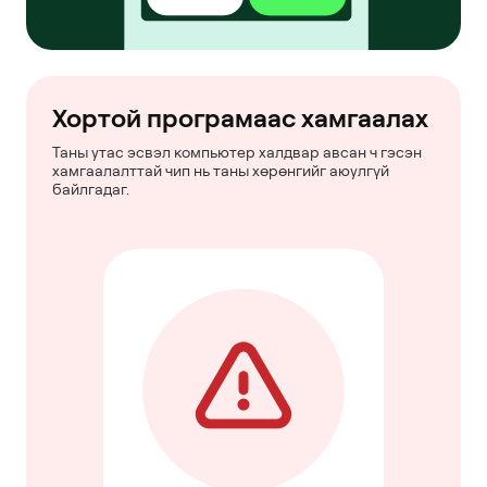
Хортой програмаас хамгаалах
Таны утас эсвэл компьютер халдвар авсан ч гэсэн
хамгаалалттай чип нь таны хөрөнгийг аюулгүй
байлгадаг.