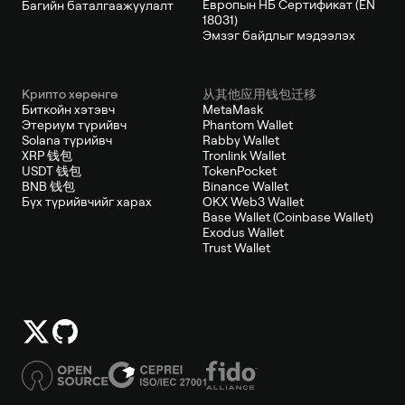
Европын НБ Сертификат (EN
Багийн баталгаажуулалт
18031)
Эмзэг байдлыг мэдээлэх
Крипто хөрөнгө
从其他应用钱包迁移
Биткойн хэтэвч
MetaMask
Этериум түрийвч
Phantom Wallet
Solana түрийвч
Rabby Wallet
XRP 钱包
Tronlink Wallet
USDT 钱包
TokenPocket
BNB 钱包
Binance Wallet
Бүх түрийвчийг харах
OKX Web3 Wallet
Base Wallet (Coinbase Wallet)
Exodus Wallet
Trust Wallet