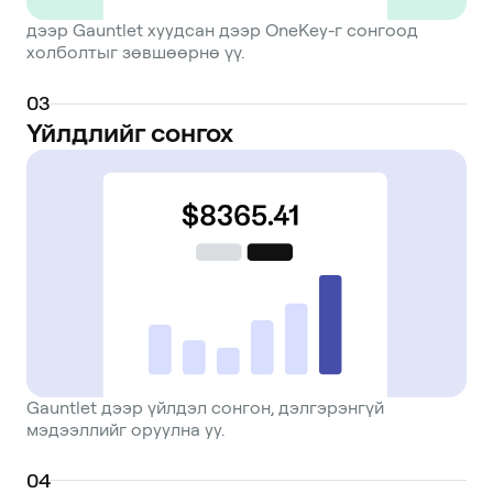
дээр Gauntlet хуудсан дээр OneKey-г сонгоод
холболтыг зөвшөөрнө үү.
0
3
Үйлдлийг сонгох
Gauntlet дээр үйлдэл сонгон, дэлгэрэнгүй
мэдээллийг оруулна уу.
0
4