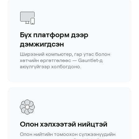
Бүх платформ дээр
дэмжигдсэн
Ширээний компьютер, гар утас болон
хөтчийн өргөтгөлөөс — Gauntlet-д
аюулгүйгээр холбогдоно.
Олон хэлхээтэй нийцтэй
Олон нийтийн томоохон сүлжээнүүдийн