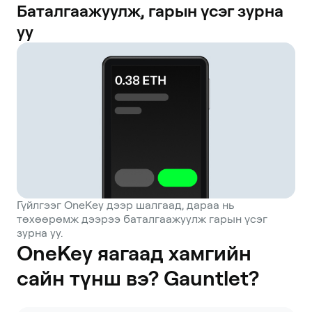
Баталгаажуулж, гарын үсэг зурна
уу
Гүйлгээг OneKey дээр шалгаад, дараа нь
төхөөрөмж дээрээ баталгаажуулж гарын үсэг
зурна уу.
OneKey яагаад хамгийн
сайн түнш вэ? Gauntlet?