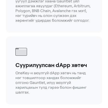
уугуул дэмжлэг хаана Gauntlet үйл
ажиллагаа явуулдаг (Ethereum, Arbitrum,
Polygon, BNB Chain, Avalanche гэх мэт),
нэг түрийвч нь олон сүлжээн дэх
хөрөнгийг удирдах боломжийг олгодог.
Суурилуулсан dApp хөтөч
OneKey-н аюулгүй dApp хөтөч нь танд
нэг товшилтоор хандах боломжийг
олгоно Gauntlet, илүү аюулгүй
харилцахын тулд гэрээ болон фишинг
шалгах.