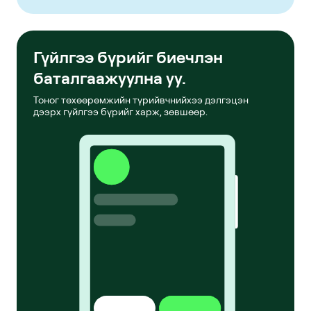
Гүйлгээ бүрийг биечлэн
баталгаажуулна уу.
Тоног төхөөрөмжийн түрийвчнийхээ дэлгэцэн
дээрх гүйлгээ бүрийг харж, зөвшөөр.