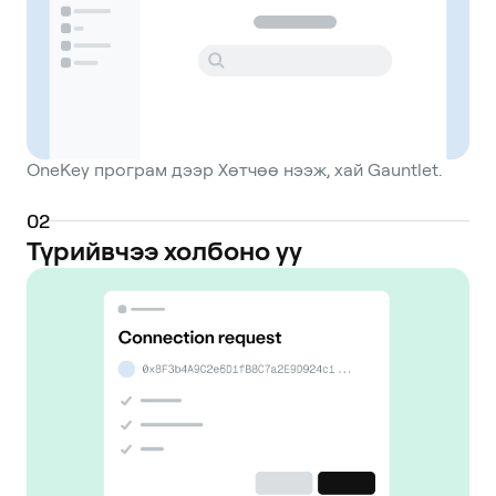
OneKey програм дээр Хөтчөө нээж, хай Gauntlet.
0
2
Түрийвчээ холбоно уу