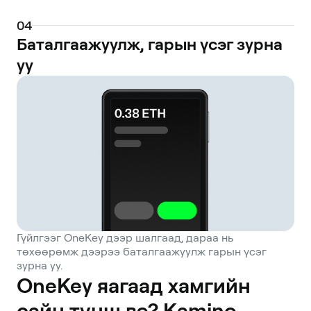
0
4
Баталгаажуулж, гарын үсэг зурна
уу
Гүйлгээг OneKey дээр шалгаад, дараа нь
төхөөрөмж дээрээ баталгаажуулж гарын үсэг
зурна уу.
OneKey яагаад хамгийн
сайн түнш вэ? Kamino