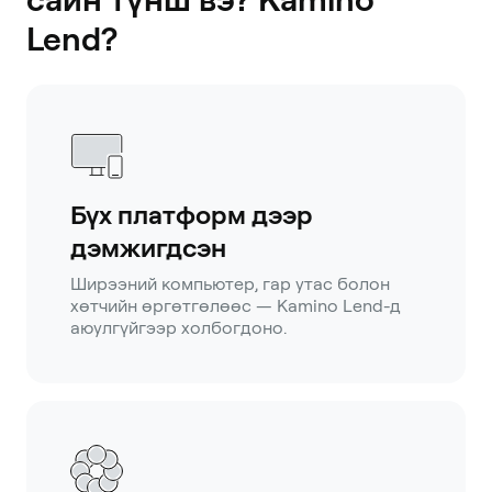
Lend?
Бүх платформ дээр
дэмжигдсэн
Ширээний компьютер, гар утас болон
хөтчийн өргөтгөлөөс — Kamino Lend-д
аюулгүйгээр холбогдоно.