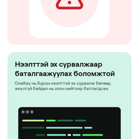
Нээлттэй эх сурвалжаар
баталгаажуулах боломжтой
OneKey нь бүрэн нээлттэй эх сурвалж бөгөөд
аюулгүй байдал нь олон нийтээр батлагдсан.