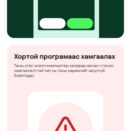
Хортой програмаас хамгаалах
Таны утас эсвэл компьютер халдвар авсан ч гэсэн
хамгаалалттай чип нь таны хөрөнгийг аюулгүй
байлгадаг.