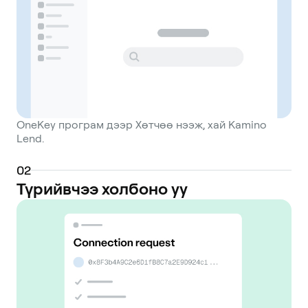
OneKey програм дээр Хөтчөө нээж, хай Kamino
Lend.
0
2
Түрийвчээ холбоно уу