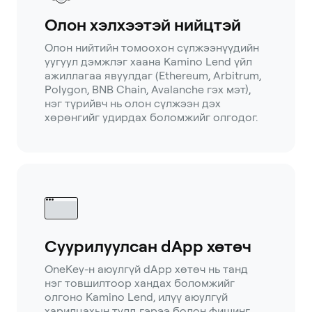
Олон хэлхээтэй нийцтэй
Олон нийтийн томоохон сүлжээнүүдийн
уугуул дэмжлэг хаана Kamino Lend үйл
ажиллагаа явуулдаг (Ethereum, Arbitrum,
Polygon, BNB Chain, Avalanche гэх мэт),
нэг түрийвч нь олон сүлжээн дэх
хөрөнгийг удирдах боломжийг олгодог.
Суурилуулсан dApp хөтөч
OneKey-н аюулгүй dApp хөтөч нь танд
нэг товшилтоор хандах боломжийг
олгоно Kamino Lend, илүү аюулгүй
харилцахын тулд гэрээ болон фишинг