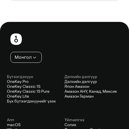
Хөл
хэсэг
Монгол
Бүтээгдэхүүн
Дэлхийн дэлгүүр
OneKey Pro
Дэлхийн дэлгүүр
OneKey Classic 1S
Япон Амазон
OneKey Classic 1S Pure
Амазон АНУ, Канад, Мексик
OneKey Lite
Амазон Герман
Бүх бүтээгдэхүүнийг үзэх
Апп
Үйлчилгээ
macOS
Солих