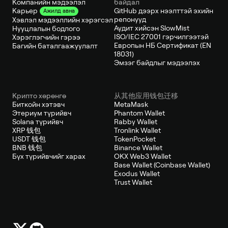
Компанийн мэдээлэл
байдал
GitHub дээрх нээлттэй эхийн
Карьер
Ажилд авна
репонууд
Хэвлэл мэдээллийн хэрэгсэл
Аудит хийсэн SlowMist
Нууцлалын бодлого
ISO/IEC 27001 гэрчилгээтэй
Хэрэглэгчийн гэрээ
Европын НБ Сертификат (EN
Багийн баталгаажуулалт
18031)
Эмзэг байдлыг мэдээлэх
Крипто хөрөнгө
从其他应用钱包迁移
Биткойн хэтэвч
MetaMask
Этериум түрийвч
Phantom Wallet
Solana түрийвч
Rabby Wallet
XRP 钱包
Tronlink Wallet
USDT 钱包
TokenPocket
BNB 钱包
Binance Wallet
Бүх түрийвчийг харах
OKX Web3 Wallet
Base Wallet (Coinbase Wallet)
Exodus Wallet
Trust Wallet