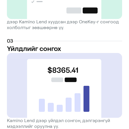
дээр Kamino Lend хуудсан дээр OneKey-г сонгоод
холболтыг зөвшөөрнө үү.
0
3
Үйлдлийг сонгох
Kamino Lend дээр үйлдэл сонгон, дэлгэрэнгүй
мэдээллийг оруулна уу.