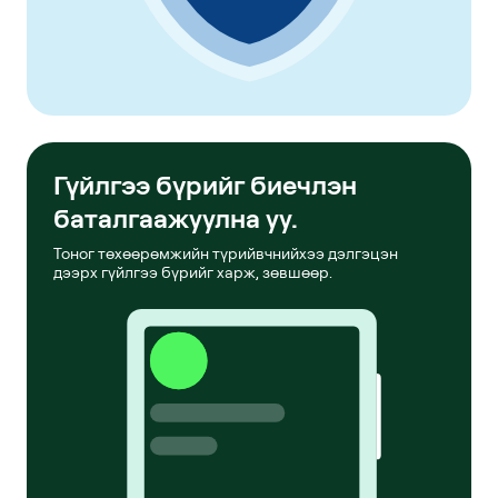
Гүйлгээ бүрийг биечлэн
баталгаажуулна уу.
Тоног төхөөрөмжийн түрийвчнийхээ дэлгэцэн
дээрх гүйлгээ бүрийг харж, зөвшөөр.