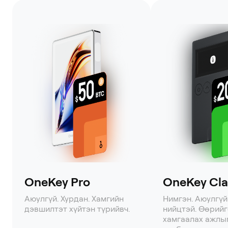
OneKey Pro
OneKey Clas
Аюулгүй. Хурдан. Хамгийн
Нимгэн. Аюулгүй
дэвшилтэт хүйтэн түрийвч.
нийцтэй. Өөрий
хамгаалах ажлы