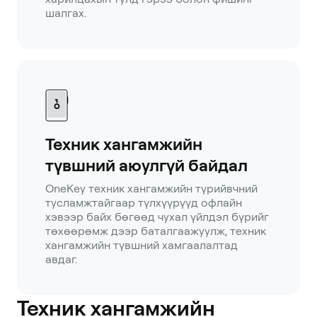
шалгах.
Техник хангамжийн
түвшний аюулгүй байдал
OneKey техник хангамжийн түрийвчний
тусламжтайгаар түлхүүрүүд офлайн
хэвээр байх бөгөөд чухал үйлдэл бүрийг
төхөөрөмж дээр баталгаажуулж, техник
хангамжийн түвшний хамгаалалтад
авдаг.
Техник хангамжийн