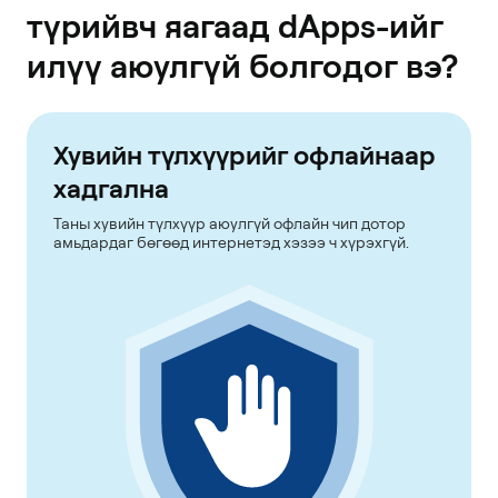
түрийвч яагаад dApps-ийг
илүү аюулгүй болгодог вэ?
Хувийн түлхүүрийг офлайнаар
хадгална
Таны хувийн түлхүүр аюулгүй офлайн чип дотор
амьдардаг бөгөөд интернетэд хэзээ ч хүрэхгүй.