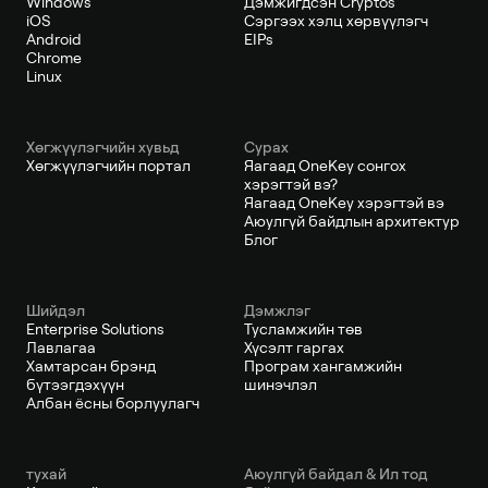
Windows
Дэмжигдсэн Cryptos
iOS
Сэргээх хэлц хөрвүүлэгч
Android
EIPs
Chrome
Linux
Хөгжүүлэгчийн хувьд
Сурах
Хөгжүүлэгчийн портал
Яагаад OneKey сонгох
хэрэгтэй вэ?
Яагаад OneKey хэрэгтэй вэ
Аюулгүй байдлын архитектур
Блог
Шийдэл
Дэмжлэг
Enterprise Solutions
Тусламжийн төв
Лавлагаа
Хүсэлт гаргах
Хамтарсан брэнд
Програм хангамжийн
бүтээгдэхүүн
шинэчлэл
Албан ёсны борлуулагч
тухай
Аюулгүй байдал & Ил тод