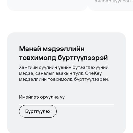
хялбаршуулсан.
Манай мэдээллийн
товхимолд бүртгүүлээрэй
Хамгийн сүүлийн үеийн бүтээгдэхүүний
мэдээ, саналыг авахын тулд OneKey
мэдээллийн товхимолд бүртгүүлээрэй.
Бүртгүүлэх