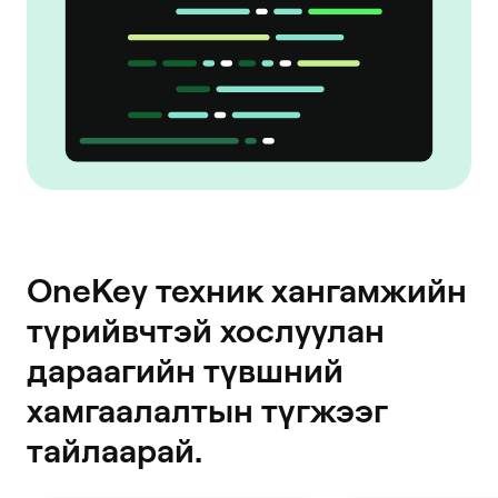
OneKey техник хангамжийн
түрийвчтэй хослуулан
дараагийн түвшний
хамгаалалтын түгжээг
тайлаарай.