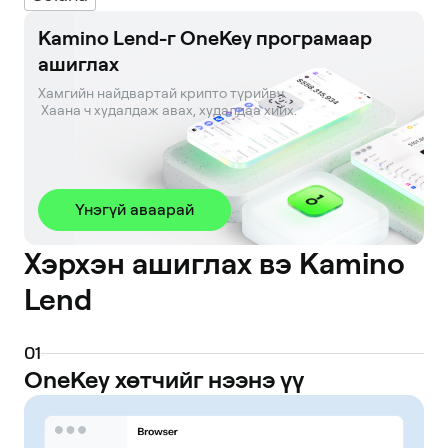
Kamino Lend-г OneKey програмаар
ашиглах
Хамгийн найдвартай крипто түрийвч. 

 Хаана ч худалдаж авах, худалдаа хийх.
Үнэгүй аваарай
Хэрхэн ашиглах вэ Kamino
Lend
0
1
OneKey хөтчийг нээнэ үү