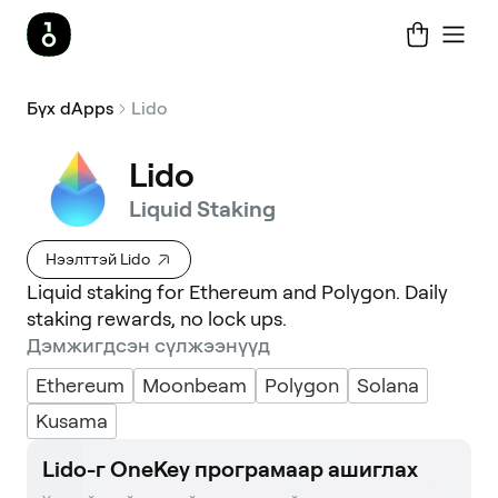
Бүх dApps
Lido
Lido
Liquid Staking
Нээлттэй Lido
Liquid staking for Ethereum and Polygon. Daily
staking rewards, no lock ups.
Дэмжигдсэн сүлжээнүүд
Ethereum
Moonbeam
Polygon
Solana
Kusama
Lido-г OneKey програмаар ашиглах