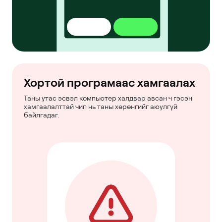
Хортой програмаас хамгаалах
Таны утас эсвэл компьютер халдвар авсан ч гэсэн
хамгаалалттай чип нь таны хөрөнгийг аюулгүй
байлгадаг.