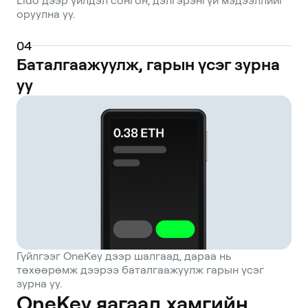
Lido дээр үйлдэл сонгон, дэлгэрэнгүй мэдээллийг
including smart contract vulnerabilities and
оруулна уу.
potential price deviations between the
liquid staking token and its underlying
0
4
Баталгаажуулж, гарын үсэг зурна
asset.
уу
Гүйлгээг OneKey дээр шалгаад, дараа нь
төхөөрөмж дээрээ баталгаажуулж гарын үсэг
зурна уу.
OneKey яагаад хамгийн