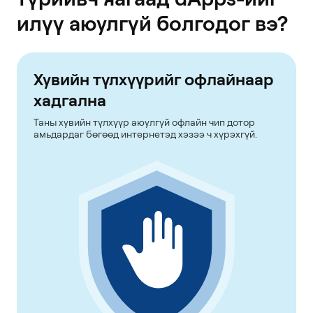
илүү аюулгүй болгодог вэ?
Хувийн түлхүүрийг офлайнаар
хадгална
Таны хувийн түлхүүр аюулгүй офлайн чип дотор
амьдардаг бөгөөд интернетэд хэзээ ч хүрэхгүй.