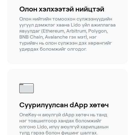
Олон хэлхээтэй нийцтэй
Олон нийтийн томоохон сүлжээнүүдийн
уугуул дэмжлэг хаана Lido үйл ажиллагаа
явуулдаг (Ethereum, Arbitrum, Polygon,
BNB Chain, Avalanche гэх мэт), нэг
түрийвч нь олон сүлжээн дэх хөрөнгийг
удирдах боломжийг олгодог.
Суурилуулсан dApp хөтөч
OneKey-н аюулгүй dApp хөтөч нь танд
нэг товшилтоор хандах боломжийг
олгоно Lido, илүү аюулгүй харилцахын
тулд гэрээ болон фишинг шалгах.