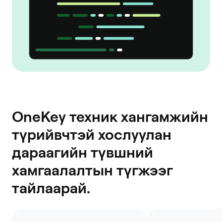
OneKey техник хангамжийн
түрийвчтэй хослуулан
дараагийн түвшний
хамгаалалтын түгжээг
тайлаарай.