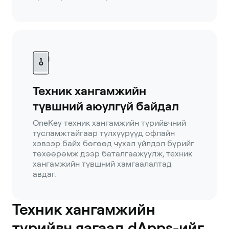
Техник хангамжийн
түвшний аюулгүй байдал
OneKey техник хангамжийн түрийвчний
тусламжтайгаар түлхүүрүүд офлайн
хэвээр байх бөгөөд чухал үйлдэл бүрийг
төхөөрөмж дээр баталгаажуулж, техник
хангамжийн түвшний хамгаалалтад
авдаг.
Техник хангамжийн
түрийвч яагаад dApps-ийг