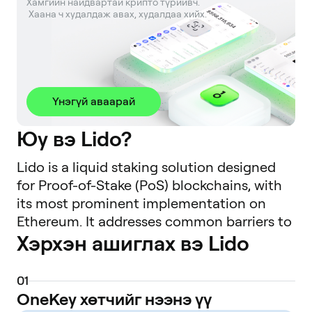
Хамгийн найдвартай крипто түрийвч. 

 Хаана ч худалдаж авах, худалдаа хийх.
Үнэгүй аваарай
Юу вэ Lido?
Lido is a liquid staking solution designed
for Proof-of-Stake (PoS) blockchains, with
its most prominent implementation on
Ethereum. It addresses common barriers to
Хэрхэн ашиглах вэ Lido
native staking, such as high minimum
capital requirements (e.g., 32 ETH for a solo
validator), technical complexity, and the
0
1
illiquidity of staked assets. By using Lido,
OneKey хөтчийг нээнэ үү