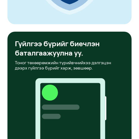
Гүйлгээ бүрийг биечлэн
баталгаажуулна уу.
Тоног төхөөрөмжийн түрийвчнийхээ дэлгэцэн
дээрх гүйлгээ бүрийг харж, зөвшөөр.