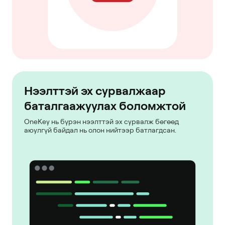
Нээлттэй эх сурвалжаар
баталгаажуулах боломжтой
OneKey нь бүрэн нээлттэй эх сурвалж бөгөөд
аюулгүй байдал нь олон нийтээр батлагдсан.