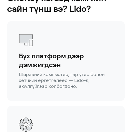
сайн түнш вэ? Lido?
Бүх платформ дээр
дэмжигдсэн
Ширээний компьютер, гар утас болон
хөтчийн өргөтгөлөөс — Lido-д
аюулгүйгээр холбогдоно.