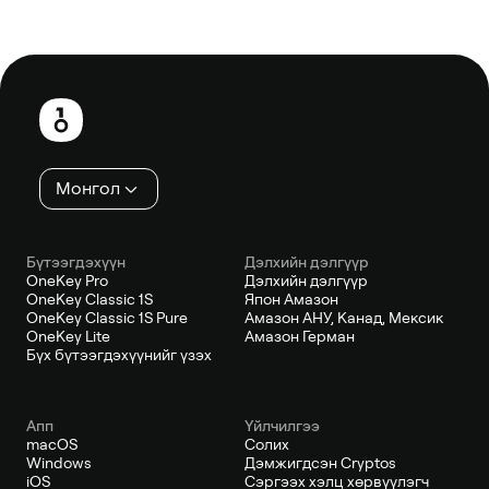
Хөл
хэсэг
Монгол
Бүтээгдэхүүн
Дэлхийн дэлгүүр
OneKey Pro
Дэлхийн дэлгүүр
OneKey Classic 1S
Япон Амазон
OneKey Classic 1S Pure
Амазон АНУ, Канад, Мексик
OneKey Lite
Амазон Герман
Бүх бүтээгдэхүүнийг үзэх
Апп
Үйлчилгээ
macOS
Солих
Windows
Дэмжигдсэн Cryptos
iOS
Сэргээх хэлц хөрвүүлэгч