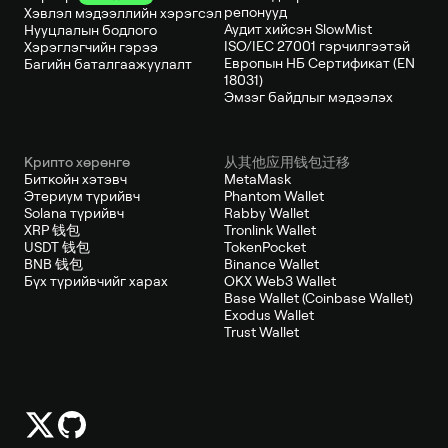
репонууд
Хэвлэл мэдээллийн хэрэгсэл
Аудит хийсэн SlowMist
Нууцлалын бодлого
ISO/IEC 27001 гэрчилгээтэй
Хэрэглэгчийн гэрээ
Европын НБ Сертификат (EN
Багийн баталгаажуулалт
18031)
Эмзэг байдлыг мэдээлэх
Крипто хөрөнгө
从其他应用钱包迁移
Биткойн хэтэвч
MetaMask
Этериум түрийвч
Phantom Wallet
Solana түрийвч
Rabby Wallet
XRP 钱包
Tronlink Wallet
USDT 钱包
TokenPocket
BNB 钱包
Binance Wallet
Бүх түрийвчийг харах
OKX Web3 Wallet
Base Wallet (Coinbase Wallet)
Exodus Wallet
Trust Wallet