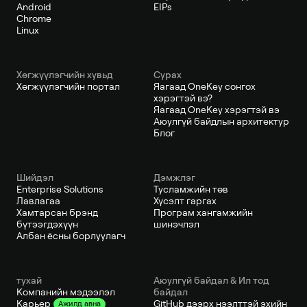
Android
EIPs
Chrome
Linux
Хөгжүүлэгчийн хувьд
Сурах
Хөгжүүлэгчийн портал
Яагаад OneKey сонгох
хэрэгтэй вэ?
Яагаад OneKey хэрэгтэй вэ
Аюулгүй байдлын архитектур
Блог
Шийдэл
Дэмжлэг
Enterprise Solutions
Тусламжийн төв
Лавлагаа
Хүсэлт гаргах
Хамтарсан брэнд
Програм хангамжийн
бүтээгдэхүүн
шинэчлэл
Албан ёсны борлуулагч
тухай
Аюулгүй байдал & Ил тод
Компанийн мэдээлэл
байдал
GitHub дээрх нээлттэй эхийн
Карьер
Ажилд авна