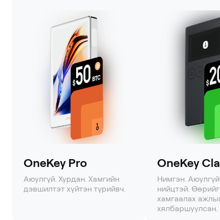
OneKey Pro
OneKey Clas
Аюулгүй. Хурдан. Хамгийн
Нимгэн. Аюулгүй
дэвшилтэт хүйтэн түрийвч.
нийцтэй. Өөрий
хамгаалах ажлы
хялбаршуулсан.