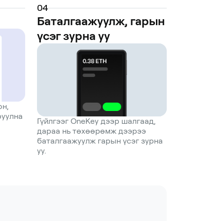
0
4
Баталгаажуулж, гарын
үсэг зурна уу
он,
руулна
Гүйлгээг OneKey дээр шалгаад,
дараа нь төхөөрөмж дээрээ
баталгаажуулж гарын үсэг зурна
уу.