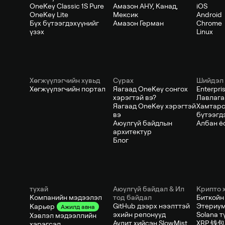
OneKey Classic 1S Pure
Амазон АНУ, Канад,
iOS
OneKey Lite
Мексик
Android
Бүх бүтээгдэхүүнийг
Амазон Герман
Chrome
үзэх
Linux
Хөгжүүлэгчийн хувьд
Сурах
Шийдэл
Хөгжүүлэгчийн портал
Яагаад OneKey сонгох
Enterpris
хэрэгтэй вэ?
Лавлага
Яагаад OneKey хэрэгтэй
Хамтарс
вэ
бүтээгд
Аюулгүй байдлын
Албан ё
архитектур
Блог
тухай
Аюулгүй байдал & Ил
Крипто 
Компанийн мэдээлэл
тод байдал
Биткойн
GitHub дээрх нээлттэй
Этериум
Карьер
Ажилд авна
эхийн репонууд
Solana т
Хэвлэл мэдээллийн
Аудит хийсэн SlowMist
XRP 钱包
хэрэгсэл