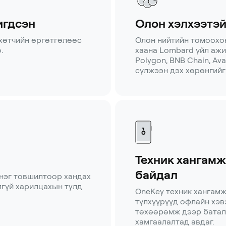
игдсэн
Олон хэлхээтэй
 хөтчийн өргөтгөлөөс
Олон нийтийн томоохо
.
хаана Lombard үйл ажил
Polygon, BNB Chain, Ava
сүлжээн дэх хөрөнгийг
Техник хангамж
байдал
 нэг товшилтоор хандах
лгүй харилцахын тулд
OneKey техник хангам
түлхүүрүүд офлайн хэв
төхөөрөмж дээр батал
хамгаалалтад авдаг.