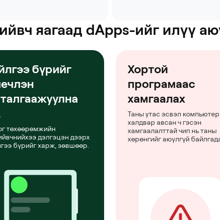
ийвч яагаад dApps-ийг илүү аю
йлгээ бүрийг
Хортой
иечлэн
програмаас
талгаажуулна
хамгаалах
.
Таны утас эсвэл компьютер
халдвар авсан ч гэсэн
ог төхөөрөмжийн
хамгаалалттай чип нь таны
ийвчнийхээ дэлгэцэн дээрх
хөрөнгийг аюулгүй байлгада
лгээ бүрийг харж, зөвшөөр.