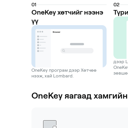
0
1
0
2
OneKey хөтчийг нээнэ
Түри
үү
дээр 
OneKe
OneKey програм дээр Хөтчөө
зөвшө
нээж, хай Lombard.
OneKey яагаад хамгийн