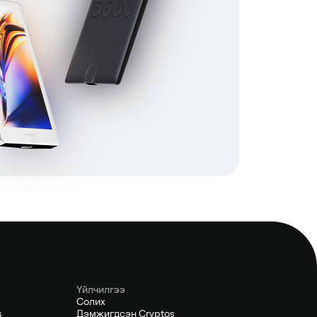
Үйлчилгээ
Солих
s
Дэмжигдсэн Cryptos