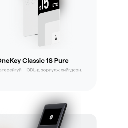
neKey Classic 1S Pure
атерейгүй. HODL-д зориулж хийгдсэн.