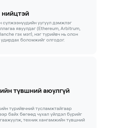
 нийцтэй
н сүлжээнүүдийн уугуул дэмжлэг
лагаа явуулдаг (Ethereum, Arbitrum,
lanche гэх мэт), нэг түрийвч нь олон
 удирдах боломжийг олгодог.
ийн түвшний аюулгүй
жийн түрийвчний тусламжтайгаар
ээр байх бөгөөд чухал үйлдэл бүрийг
гаажуулж, техник хангамжийн түвшний