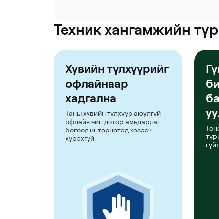
Техник хангамжийн түр
Хувийн түлхүүрийг
Гү
офлайнаар
б
хадгална
ба
уу
Таны хувийн түлхүүр аюулгүй
офлайн чип дотор амьдардаг
Тон
бөгөөд интернетэд хэзээ ч
түр
хүрэхгүй.
гүй