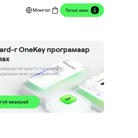
Монгол
Татаж авах
ard-г OneKey програмаар
лах
айдвартай крипто түрийвч. 

худалдаж авах, худалдаа хийх.
гүй аваарай