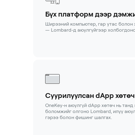
Бүх платформ дээр дэмж
Ширээний компьютер, гар утас болон
— Lombard-д аюулгүйгээр холбогдоно
Суурилуулсан dApp хөтөч
OneKey-н аюулгүй dApp хөтөч нь танд
боломжийг олгоно Lombard, илүү аюу
гэрээ болон фишинг шалгах.