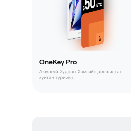
OneKey Pro
Аюулгүй. Хурдан. Хамгийн дэвшилтэт
хүйтэн түрийвч.