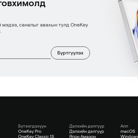
товхимолд
й мэдээ, саналыг авахын тулд OneKey
.
Бүртгүүлэх
Бүтээгдэхүүн
Дэлхийн дэлгүүр
Апп
OneKey Pro
Дэлхийн дэлгүүр
macOS
OneKey Classic 1S
Япон Амазон
Window