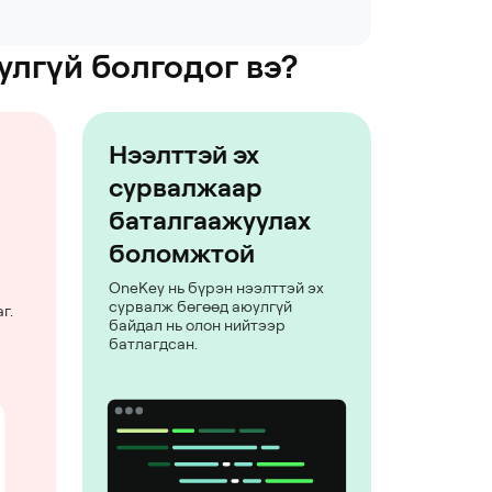
улгүй болгодог вэ?
Нээлттэй эх
сурвалжаар
баталгаажуулах
боломжтой
OneKey нь бүрэн нээлттэй эх
сурвалж бөгөөд аюулгүй
г.
байдал нь олон нийтээр
батлагдсан.