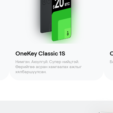
OneKey Classic 1S
O
Нимгэн. Аюулгүй. Супер нийцтэй.
Б
Өөрийгөө асран хамгаалах ажлыг
хялбаршуулсан.