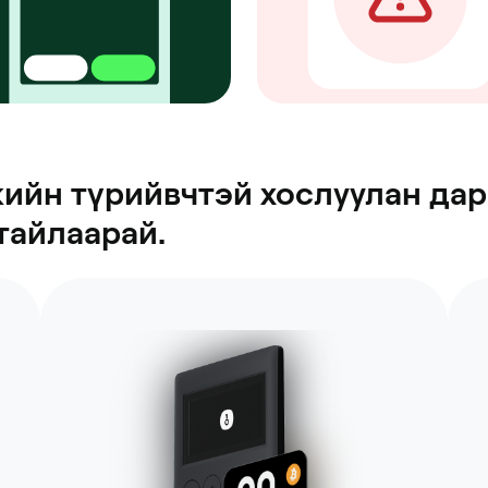
жийн түрийвчтэй хослуулан да
тайлаарай.