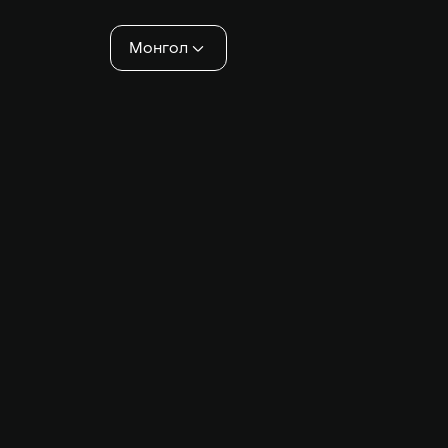
хэсэг
Монгол