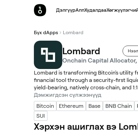
Дэлгүүр
Апп
Худалдаа
Хөгжүүлэгчий
Бүх dApps
Lombard
Lombard
Нээл
Onchain Capital Allocator
Lombard is transforming Bitcoin's utility 
financial tool through a security-first liqu
yield-bearing, natively cross-chain, and 1:
Дэмжигдсэн сүлжээнүүд
Bitcoin
Ethereum
Base
BNB Chain
SUI
Хэрхэн ашиглах вэ Lom