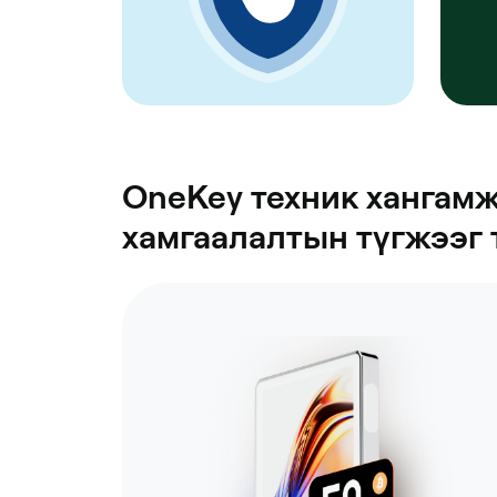
OneKey техник хангам
хамгаалалтын түгжээг 