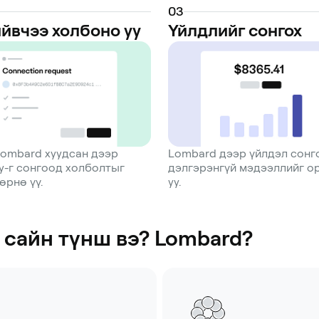
0
3
йвчээ холбоно уу
Үйлдлийг сонгох
Lombard хуудсан дээр
Lombard дээр үйлдэл сонг
y-г сонгоод холболтыг
дэлгэрэнгүй мэдээллийг о
өрнө үү.
уу.
 сайн түнш вэ? Lombard?