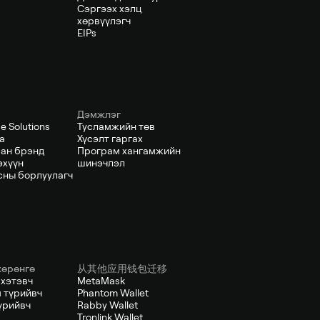
Сэргээх хэлц
хөрвүүлэгч
EIPs
Дэмжлэг
e Solutions
Тусламжийн төв
а
Хүсэлт гаргах
ан брэнд
Програм хангамжийн
эхүүн
шинэчлэл
сны борлуулагч
хөрөнгө
从其他应用钱包迁移
 хэтэвч
MetaMask
 түрийвч
Phantom Wallet
үрийвч
Rabby Wallet
Tronlink Wallet