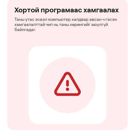
Хортой програмаас хамгаалах
Таны утас эсвэл компьютер халдвар авсан ч гэсэн
хамгаалалттай чип нь таны хөрөнгийг аюулгүй
байлгадаг.