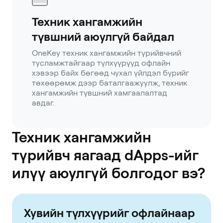
Техник хангамжийн
түвшний аюулгүй байдал
OneKey техник хангамжийн түрийвчний
тусламжтайгаар түлхүүрүүд офлайн
хэвээр байх бөгөөд чухал үйлдэл бүрийг
төхөөрөмж дээр баталгаажуулж, техник
хангамжийн түвшний хамгаалалтад
авдаг.
Техник хангамжийн
түрийвч яагаад dApps-ийг
илүү аюулгүй болгодог вэ?
Хувийн түлхүүрийг офлайнаар