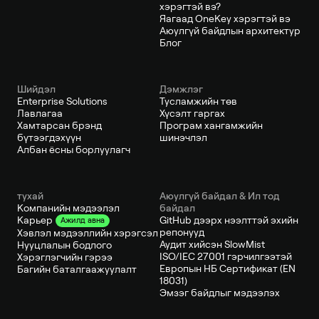
хэрэгтэй вэ?
Яагаад OneKey хэрэгтэй вэ
Аюулгүй байдлын архитектур
Блог
Шийдэл
Дэмжлэг
Enterprise Solutions
Тусламжийн төв
Лавлагаа
Хүсэлт гаргах
Хамтарсан брэнд
Програм хангамжийн
бүтээгдэхүүн
шинэчлэл
Албан ёсны борлуулагч
тухай
Аюулгүй байдал & Ил тод
Компанийн мэдээлэл
байдал
GitHub дээрх нээлттэй эхийн
Карьер
Ажилд авна
репонууд
Хэвлэл мэдээллийн хэрэгсэл
Аудит хийсэн SlowMist
Нууцлалын бодлого
ISO/IEC 27001 гэрчилгээтэй
Хэрэглэгчийн гэрээ
Европын НБ Сертификат (EN
Багийн баталгаажуулалт
18031)
Эмзэг байдлыг мэдээлэх