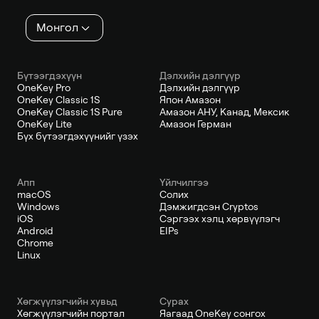
Монгол
Бүтээгдэхүүн
Дэлхийн дэлгүүр
OneKey Pro
Дэлхийн дэлгүүр
OneKey Classic 1S
Япон Амазон
OneKey Classic 1S Pure
Амазон АНУ, Канад, Мексик
OneKey Lite
Амазон Герман
Бүх бүтээгдэхүүнийг үзэх
Апп
Үйлчилгээ
macOS
Солих
Windows
Дэмжигдсэн Cryptos
iOS
Сэргээх хэлц хөрвүүлэгч
Android
EIPs
Chrome
Linux
Хөгжүүлэгчийн хувьд
Сурах
Хөгжүүлэгчийн портал
Яагаад OneKey сонгох