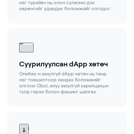
нэг түрийвч нь олон сүлжээн дэх
хөрөнгийг удирдах боломжийг олгодог.
Суурилуулсан dApp хөтөч
OneKey-н аюулгүй dApp хөтөч нь танд
нэг товшилтоор хандах боломжийг
олгоно Obol, илүү аюулгүй харилцахын
тулд гэрээ болон фишинг шалгах.