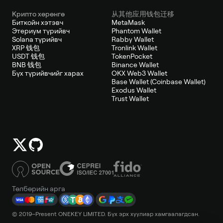
Крипто хөрөнгө
从其他应用钱包迁移
Биткойн хэтэвч
MetaMask
Этериум түрийвч
Phantom Wallet
Solana түрийвч
Rabby Wallet
XRP 钱包
Tronlink Wallet
USDT 钱包
TokenPocket
BNB 钱包
Binance Wallet
Бүх түрийвчийг харах
OKX Web3 Wallet
Base Wallet (Coinbase Wallet)
Exodus Wallet
Trust Wallet
Төлбөрийн арга
© 2019–Present ONEKEY LIMITED. Бүх эрх хуулиар хамгаалагдсан.