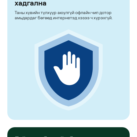
хадгална
Таны хувийн түлхүүр аюулгүй офлайн чип дотор
амьдардаг бөгөөд интернетэд хэзээ ч хүрэхгүй.