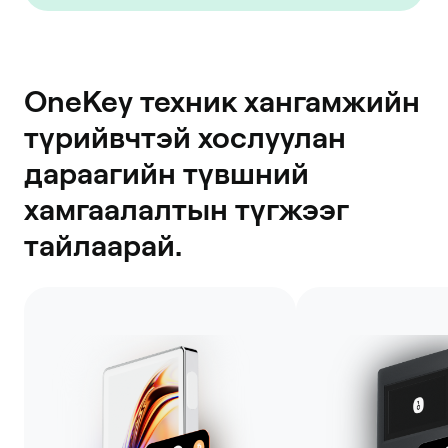
OneKey техник хангамжийн
түрийвчтэй хослуулан
дараагийн түвшний
хамгаалалтын түгжээг
тайлаарай.