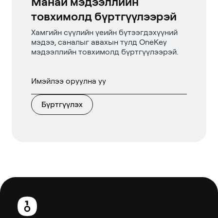
Манай мэдээллийн
товхимолд бүртгүүлээрэй
Хамгийн сүүлийн үеийн бүтээгдэхүүний
мэдээ, саналыг авахын тулд OneKey
мэдээллийн товхимолд бүртгүүлээрэй.
Бүртгүүлэх
Хөл
хэсэг