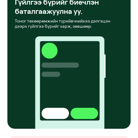
Гүйлгээ бүрийг биечлэн
баталгаажуулна уу.
Тоног төхөөрөмжийн түрийвчнийхээ дэлгэцэн
дээрх гүйлгээ бүрийг харж, зөвшөөр.