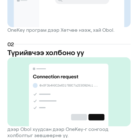
OneKey програм дээр Хөтчөө нээж, хай Obol.
0
2
Түрийвчээ холбоно уу
дээр Obol хуудсан дээр OneKey-г сонгоод
холболтыг зөвшөөрнө үү.