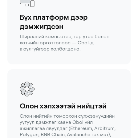
Бүх платформ дээр
дэмжигдсэн
Ширээний компьютер, гар утас болон
хөтчийн өргөтгөлөөс — Obol-д
аюулгүйгээр холбогдоно.
Олон хэлхээтэй нийцтэй
Олон нийтийн томоохон сүлжээнүүдийн
уугуул дэмжлэг хаана Obol үйл
ажиллагаа явуулдаг (Ethereum, Arbitrum,
Polygon, BNB Chain, Avalanche гэх мэт),