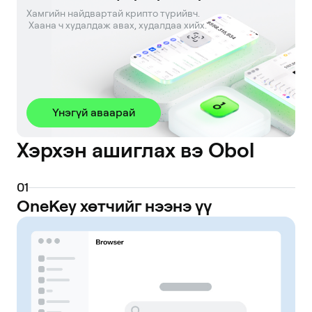
Хамгийн найдвартай крипто түрийвч. 

 Хаана ч худалдаж авах, худалдаа хийх.
Үнэгүй аваарай
Хэрхэн ашиглах вэ Obol
0
1
OneKey хөтчийг нээнэ үү