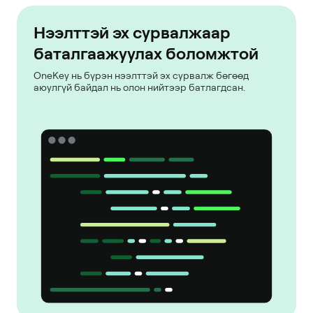
Нээлттэй эх сурвалжаар
баталгаажуулах боломжтой
OneKey нь бүрэн нээлттэй эх сурвалж бөгөөд
аюулгүй байдал нь олон нийтээр батлагдсан.