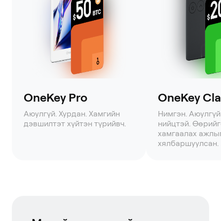
OneKey Pro
OneKey Clas
Аюулгүй. Хурдан. Хамгийн
Нимгэн. Аюулгүй
дэвшилтэт хүйтэн түрийвч.
нийцтэй. Өөрий
хамгаалах ажлы
хялбаршуулсан.