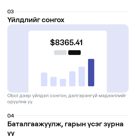
0
3
Үйлдлийг сонгох
Obol дээр үйлдэл сонгон, дэлгэрэнгүй мэдээллийг
оруулна уу.
0
4
Баталгаажуулж, гарын үсэг зурна
уу