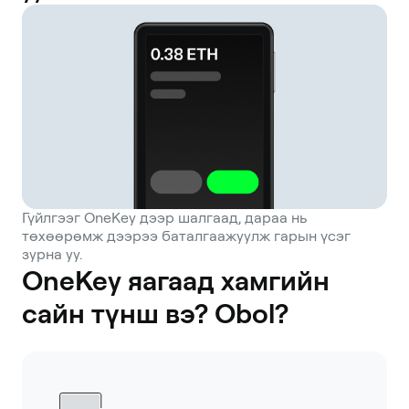
Гүйлгээг OneKey дээр шалгаад, дараа нь
төхөөрөмж дээрээ баталгаажуулж гарын үсэг
зурна уу.
OneKey яагаад хамгийн
сайн түнш вэ? Obol?