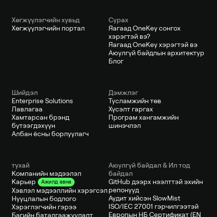
Хөгжүүлэгчийн хувьд
Сурах
Хөгжүүлэгчийн портал
Яагаад OneKey сонгох
хэрэгтэй вэ?
Яагаад OneKey хэрэгтэй вэ
Аюулгүй байдлын архитектур
Блог
Шийдэл
Дэмжлэг
Enterprise Solutions
Тусламжийн төв
Лавлагаа
Хүсэлт гаргах
Хамтарсан брэнд
Програм хангамжийн
бүтээгдэхүүн
шинэчлэл
Албан ёсны борлуулагч
тухай
Аюулгүй байдал & Ил тод
Компанийн мэдээлэл
байдал
GitHub дээрх нээлттэй эхийн
Карьер
Ажилд авна
репонууд
Хэвлэл мэдээллийн хэрэгсэл
Аудит хийсэн SlowMist
Нууцлалын бодлого
ISO/IEC 27001 гэрчилгээтэй
Хэрэглэгчийн гэрээ
Европын НБ Сертификат (EN
Багийн баталгаажуулалт