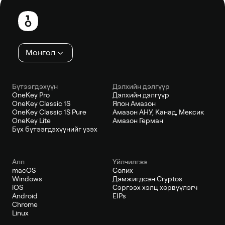
хэсэг
Монгол
Бүтээгдэхүүн
Дэлхийн дэлгүүр
OneKey Pro
Дэлхийн дэлгүүр
OneKey Classic 1S
Япон Амазон
OneKey Classic 1S Pure
Амазон АНУ, Канад, Мексик
OneKey Lite
Амазон Герман
Бүх бүтээгдэхүүнийг үзэх
Апп
Үйлчилгээ
macOS
Солих
Windows
Дэмжигдсэн Cryptos
iOS
Сэргээх хэлц хөрвүүлэгч
Android
EIPs
Chrome
Linux