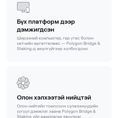
Бүх платформ дээр
дэмжигдсэн
Ширээний компьютер, гар утас болон
хөтчийн өргөтгөлөөс — Polygon Bridge &
Staking-д аюулгүйгээр холбогдоно.
Олон хэлхээтэй нийцтэй
Олон нийтийн томоохон сүлжээнүүдийн
уугуул дэмжлэг хаана Polygon Bridge &
Staking үйл ажиллагаа явуулдаг