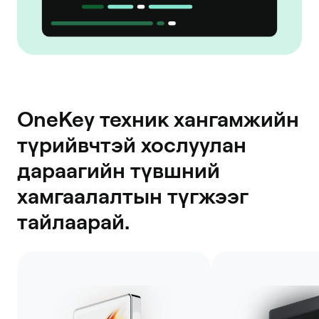
OneKey техник хангамжийн
түрийвчтэй хослуулан
дараагийн түвшний
хамгаалалтын түгжээг
тайлаарай.