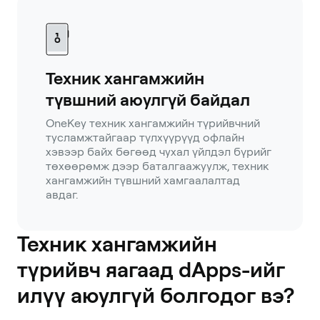
Техник хангамжийн
түвшний аюулгүй байдал
OneKey техник хангамжийн түрийвчний
тусламжтайгаар түлхүүрүүд офлайн
хэвээр байх бөгөөд чухал үйлдэл бүрийг
төхөөрөмж дээр баталгаажуулж, техник
хангамжийн түвшний хамгаалалтад
авдаг.
Техник хангамжийн
түрийвч яагаад dApps-ийг
илүү аюулгүй болгодог вэ?