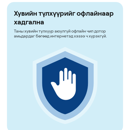
Хувийн түлхүүрийг офлайнаар
хадгална
Таны хувийн түлхүүр аюулгүй офлайн чип дотор
амьдардаг бөгөөд интернетэд хэзээ ч хүрэхгүй.