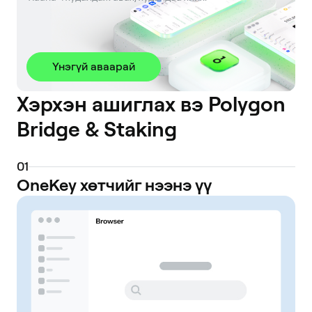
Үнэгүй аваарай
Хэрхэн ашиглах вэ Polygon
Bridge & Staking
0
1
OneKey хөтчийг нээнэ үү