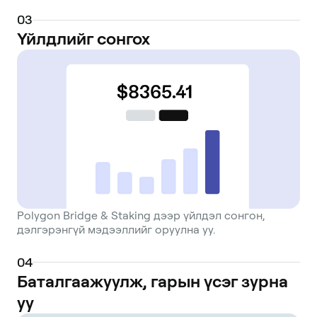
0
3
Үйлдлийг сонгох
Polygon Bridge & Staking дээр үйлдэл сонгон,
дэлгэрэнгүй мэдээллийг оруулна уу.
0
4
Баталгаажуулж, гарын үсэг зурна
уу