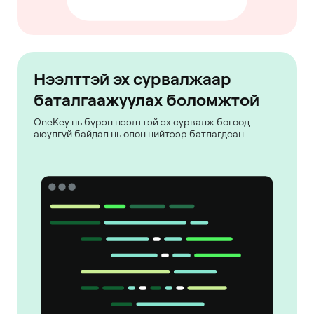
Нээлттэй эх сурвалжаар
баталгаажуулах боломжтой
OneKey нь бүрэн нээлттэй эх сурвалж бөгөөд
аюулгүй байдал нь олон нийтээр батлагдсан.