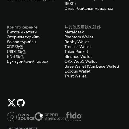
18031)
Эмзэг байдлыг мэдээлэх
Крипто хөрөнгө
从其他应用钱包迁移
Биткойн хэтэвч
MetaMask
Этериум түрийвч
Phantom Wallet
Solana түрийвч
Rabby Wallet
XRP 钱包
Tronlink Wallet
USDT 钱包
TokenPocket
BNB 钱包
Binance Wallet
Бүх түрийвчийг харах
OKX Web3 Wallet
Base Wallet (Coinbase Wallet)
Exodus Wallet
Trust Wallet
Төлбөрийн арга