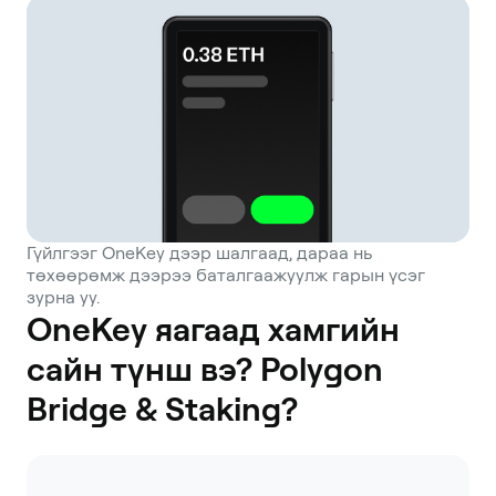
Гүйлгээг OneKey дээр шалгаад, дараа нь
төхөөрөмж дээрээ баталгаажуулж гарын үсэг
зурна уу.
OneKey яагаад хамгийн
сайн түнш вэ? Polygon
Bridge & Staking?