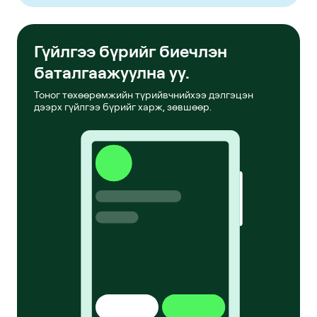
Гүйлгээ бүрийг биечлэн
баталгаажуулна уу.
Тоног төхөөрөмжийн түрийвчнийхээ дэлгэцэн
дээрх гүйлгээ бүрийг харж, зөвшөөр.