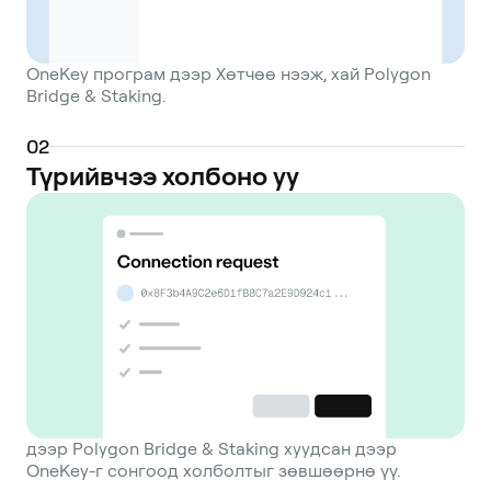
OneKey програм дээр Хөтчөө нээж, хай Polygon
Bridge & Staking.
0
2
Түрийвчээ холбоно уу
дээр Polygon Bridge & Staking хуудсан дээр
OneKey-г сонгоод холболтыг зөвшөөрнө үү.