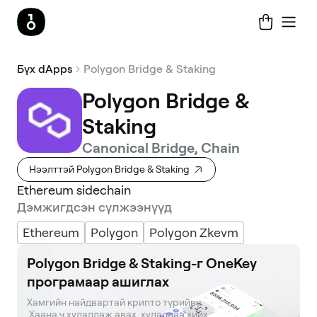
Бүх dApps
Polygon Bridge & Staking
Polygon Bridge &
Staking
Canonical Bridge, Chain
Нээлттэй Polygon Bridge & Staking
Ethereum sidechain
Дэмжигдсэн сүлжээнүүд
Ethereum
Polygon
Polygon Zkevm
Polygon Bridge & Staking-г OneKey
програмаар ашиглах
Хамгийн найдвартай крипто түрийвч. 

 Хаана ч худалдаж авах, худалдаа хийх.