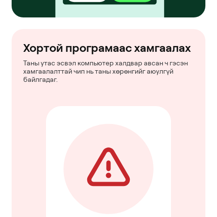
Хортой програмаас хамгаалах
Таны утас эсвэл компьютер халдвар авсан ч гэсэн
хамгаалалттай чип нь таны хөрөнгийг аюулгүй
байлгадаг.