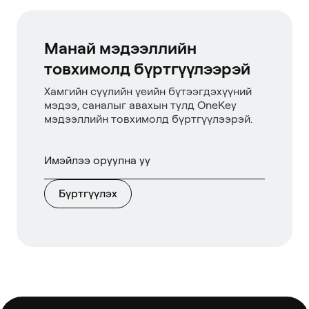
Манай мэдээллийн
товхимолд бүртгүүлээрэй
Хамгийн сүүлийн үеийн бүтээгдэхүүний
мэдээ, саналыг авахын тулд OneKey
мэдээллийн товхимолд бүртгүүлээрэй.
Бүртгүүлэх
Хөл