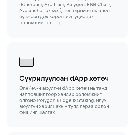
(Ethereum, Arbitrum, Polygon, BNB Chain,
Avalanche гэх мэт), нэг түрийвч нь олон
сүлжээн дэх хөрөнгийг удирдах
боломжийг олгодог.
Суурилуулсан dApp хөтөч
OneKey-н аюулгүй dApp хөтөч нь танд
нэг товшилтоор хандах боломжийг
олгоно Polygon Bridge & Staking, илүү
аюулгүй харилцахын тулд гэрээ болон
фишинг шалгах.