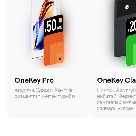
OneKey Pro
OneKey Clas
Аюулгүй. Хурдан. Хамгийн
Нимгэн. Аюулгүй
дэвшилтэт хүйтэн түрийвч.
нийцтэй. Өөрий
хамгаалах ажлы
хялбаршуулсан.