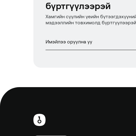
бүртгүүлээрэй
Хамгийн сүүлийн үеийн бүтээгдэхүүни
мэдээллийн товхимолд бүртгүүлээрэй
Хөл
хэсэг