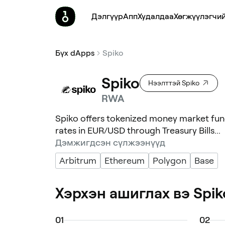
Дэлгүүр
Апп
Худалдаа
Хөгжүүлэгчий
Бүх dApps
Spiko
Spiko
Нээлттэй Spiko
RWA
Spiko offers tokenized money market fund
rates in EUR/USD through Treasury Bills...
Дэмжигдсэн сүлжээнүүд
Arbitrum
Ethereum
Polygon
Base
Хэрхэн ашиглах вэ Spik
0
1
0
2