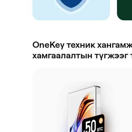
OneKey техник хангам
хамгаалалтын түгжээг 