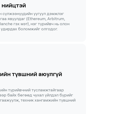
 нийцтэй
н сүлжээнүүдийн уугуул дэмжлэг
гаа явуулдаг (Ethereum, Arbitrum,
lanche гэх мэт), нэг түрийвч нь олон
 удирдах боломжийг олгодог.
ийн түвшний аюулгүй
жийн түрийвчний тусламжтайгаар
ээр байх бөгөөд чухал үйлдэл бүрийг
гаажуулж, техник хангамжийн түвшний