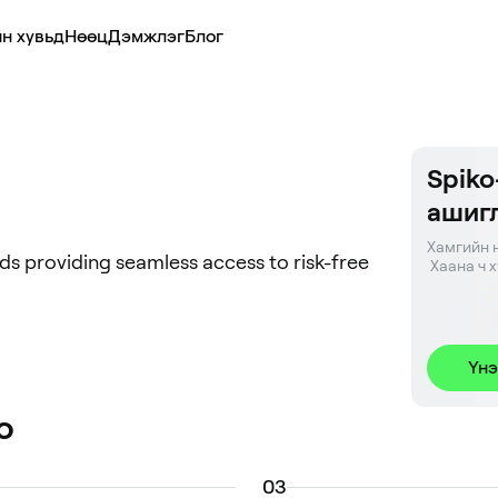
н хувьд
Нөөц
Дэмжлэг
Блог
Spiko
ашиг
Хамгийн н
s providing seamless access to risk-free
 Хаана ч 
Үнэ
o
0
3