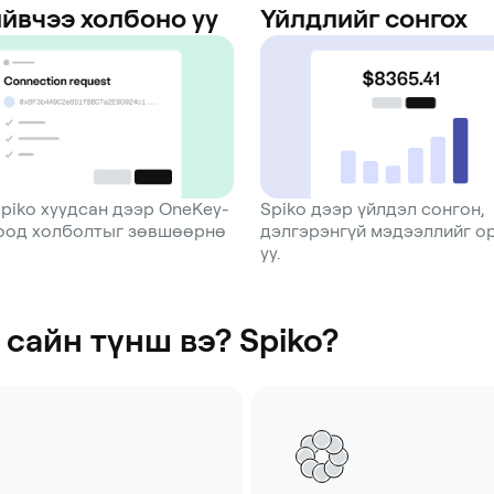
йвчээ холбоно уу
Үйлдлийг сонгох
piko хуудсан дээр OneKey-
Spiko дээр үйлдэл сонгон,
гоод холболтыг зөвшөөрнө
дэлгэрэнгүй мэдээллийг о
уу.
сайн түнш вэ? Spiko?