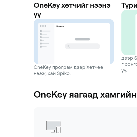
OneKey хөтчийг нээнэ
Түри
үү
дээр S
г сон
OneKey програм дээр Хөтчөө
үү.
нээж, хай Spiko.
OneKey яагаад хамгийн 