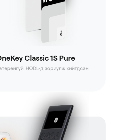
neKey Classic 1S Pure
атерейгүй. HODL-д зориулж хийгдсэн.