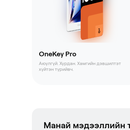
OneKey Pro
Аюулгүй. Хурдан. Хамгийн дэвшилтэт
хүйтэн түрийвч.
Манай мэдээллийн 