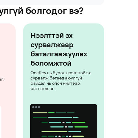
улгүй болгодог вэ?
Нээлттэй эх
сурвалжаар
баталгаажуулах
боломжтой
OneKey нь бүрэн нээлттэй эх
сурвалж бөгөөд аюулгүй
г.
байдал нь олон нийтээр
батлагдсан.