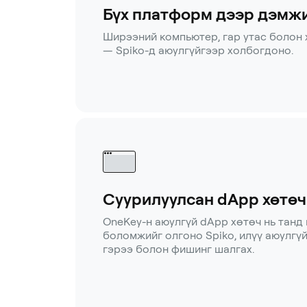
Бүх платформ дээр дэмж
Ширээний компьютер, гар утас болон
— Spiko-д аюулгүйгээр холбогдоно.
Суурилуулсан dApp хөтөч
OneKey-н аюулгүй dApp хөтөч нь танд
боломжийг олгоно Spiko, илүү аюулгү
гэрээ болон фишинг шалгах.