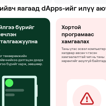
ийвч яагаад dApps-ийг илүү аю
йлгээ бүрийг
Хортой
иечлэн
програмаас
талгаажуулна
хамгаалах
.
Таны утас эсвэл компьютер
халдвар авсан ч гэсэн
ог төхөөрөмжийн
хамгаалалттай чип нь таны
ийвчнийхээ дэлгэцэн дээрх
хөрөнгийг аюулгүй байлгада
лгээ бүрийг харж, зөвшөөр.