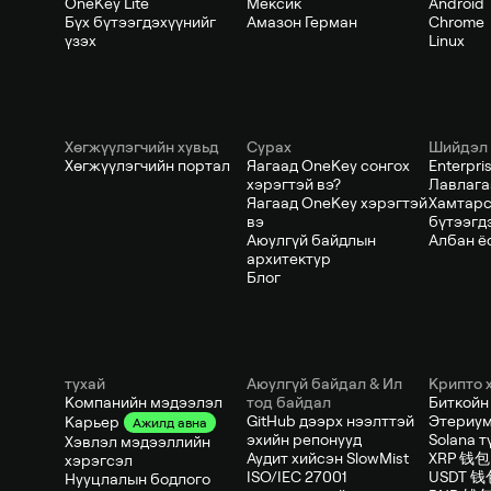
OneKey Lite
Мексик
Android
Бүх бүтээгдэхүүнийг
Амазон Герман
Chrome
үзэх
Linux
Хөгжүүлэгчийн хувьд
Сурах
Шийдэл
Хөгжүүлэгчийн портал
Яагаад OneKey сонгох
Enterpris
хэрэгтэй вэ?
Лавлага
Яагаад OneKey хэрэгтэй
Хамтарс
вэ
бүтээгд
Аюулгүй байдлын
Албан ё
архитектур
Блог
тухай
Аюулгүй байдал & Ил
Крипто 
Компанийн мэдээлэл
тод байдал
Биткойн
GitHub дээрх нээлттэй
Этериум
Карьер
Ажилд авна
эхийн репонууд
Solana т
Хэвлэл мэдээллийн
Аудит хийсэн SlowMist
XRP 钱包
хэрэгсэл
ISO/IEC 27001
USDT 钱
Нууцлалын бодлого