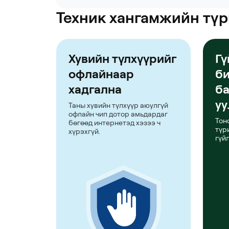
Техник хангамжийн түр
Хувийн түлхүүрийг
Гү
офлайнаар
б
хадгална
ба
уу
Таны хувийн түлхүүр аюулгүй
офлайн чип дотор амьдардаг
Тон
бөгөөд интернетэд хэзээ ч
түр
хүрэхгүй.
гүй