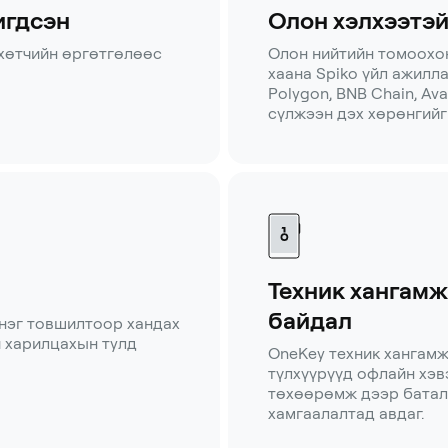
игдсэн
Олон хэлхээтэй
 хөтчийн өргөтгөлөөс
Олон нийтийн томоохо
хаана Spiko үйл ажилла
Polygon, BNB Chain, Ava
сүлжээн дэх хөрөнгийг
Техник хангамж
байдал
 нэг товшилтоор хандах
й харилцахын тулд
OneKey техник хангам
түлхүүрүүд офлайн хэв
төхөөрөмж дээр батал
хамгаалалтад авдаг.