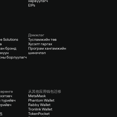
хөрвүүлэгч
EIPs
Дэмжлэг
e Solutions
Тусламжийн төв
а
Хүсэлт гаргах
ан брэнд
Програм хангамжийн
эхүүн
шинэчлэл
сны борлуулагч
хөрөнгө
从其他应用钱包迁移
 хэтэвч
MetaMask
 түрийвч
Phantom Wallet
үрийвч
Rabby Wallet
Tronlink Wallet
包
TokenPocket