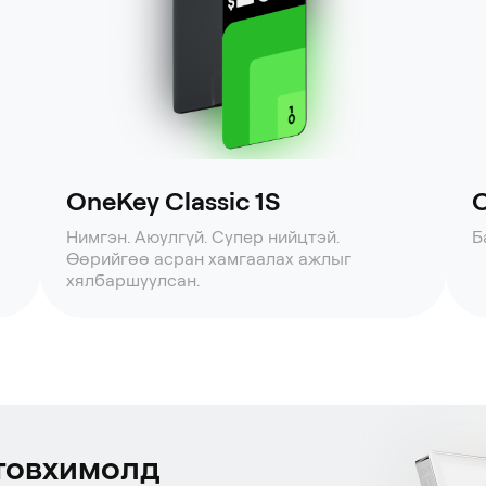
OneKey Classic 1S
O
Нимгэн. Аюулгүй. Супер нийцтэй.
Б
Өөрийгөө асран хамгаалах ажлыг
хялбаршуулсан.
товхимолд