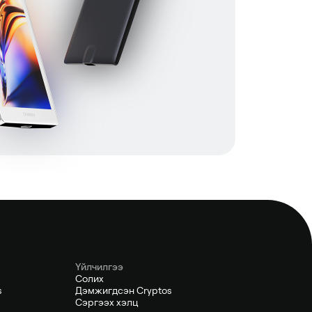
Үйлчилгээ
Солих
s
Дэмжигдсэн Cryptos
Сэргээх хэлц