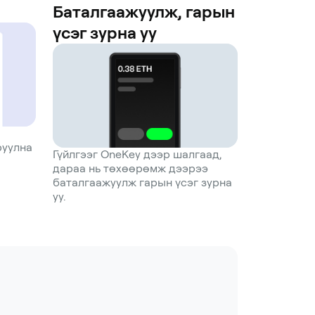
Баталгаажуулж, гарын
үсэг зурна уу
руулна
Гүйлгээг OneKey дээр шалгаад,
дараа нь төхөөрөмж дээрээ
баталгаажуулж гарын үсэг зурна
уу.