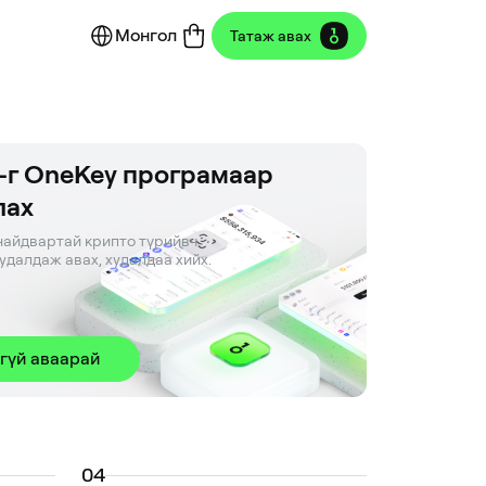
Монгол
Татаж авах
-г OneKey програмаар
лах
айдвартай крипто түрийвч. 

худалдаж авах, худалдаа хийх.
гүй аваарай
0
4