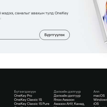
й мэдээ, саналыг авахын тулд OneKey
.
Бүртгүүлэх
Бүтээгдэхүүн
Дэлхийн дэлгүүр
Апп
OneKey Pro
Дэлхийн дэлгүүр
macOS
OneKey Classic 1S
Япон Амазон
Window
OneKey Classic 1S Pure
Амазон АНУ, Канад,
iOS