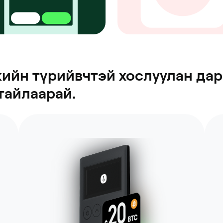
жийн түрийвчтэй хослуулан да
тайлаарай.