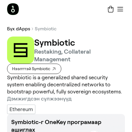
Бүх dApps
Symbiotic
Symbiotic
Restaking, Collateral
Management
Нээлттэй Symbiotic
Symbiotic is a generalized shared security
system enabling decentralized networks to
bootstrap powerful, fully sovereign ecosystems.
Дэмжигдсэн сүлжээнүүд
Ethereum
Symbiotic-г OneKey програмаар
ашиглах