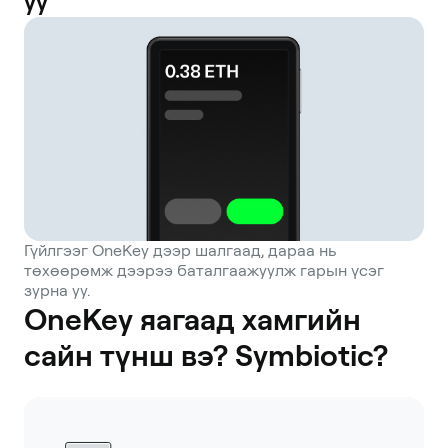
уу
Гүйлгээг OneKey дээр шалгаад, дараа нь
төхөөрөмж дээрээ баталгаажуулж гарын үсэг
зурна уу.
OneKey яагаад хамгийн
сайн түнш вэ? Symbiotic?