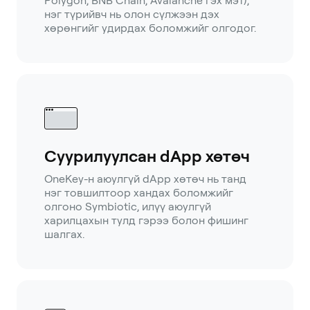
Polygon, BNB Chain, Avalanche гэх мэт),
нэг түрийвч нь олон сүлжээн дэх
хөрөнгийг удирдах боломжийг олгодог.
Суурилуулсан dApp хөтөч
OneKey-н аюулгүй dApp хөтөч нь танд
нэг товшилтоор хандах боломжийг
олгоно Symbiotic, илүү аюулгүй
харилцахын тулд гэрээ болон фишинг
шалгах.