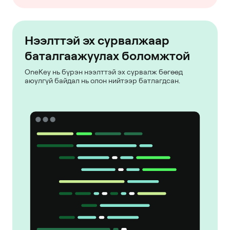
Нээлттэй эх сурвалжаар
баталгаажуулах боломжтой
OneKey нь бүрэн нээлттэй эх сурвалж бөгөөд
аюулгүй байдал нь олон нийтээр батлагдсан.