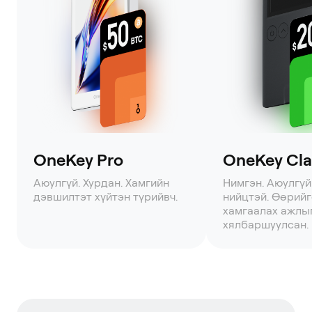
OneKey Pro
OneKey Clas
Аюулгүй. Хурдан. Хамгийн
Нимгэн. Аюулгүй
дэвшилтэт хүйтэн түрийвч.
нийцтэй. Өөрий
хамгаалах ажлы
хялбаршуулсан.