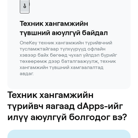
Техник хангамжийн
түвшний аюулгүй байдал
OneKey техник хангамжийн түрийвчний
тусламжтайгаар түлхүүрүүд офлайн
хэвээр байх бөгөөд чухал үйлдэл бүрийг
төхөөрөмж дээр баталгаажуулж, техник
хангамжийн түвшний хамгаалалтад
авдаг.
Техник хангамжийн
түрийвч яагаад dApps-ийг
илүү аюулгүй болгодог вэ?