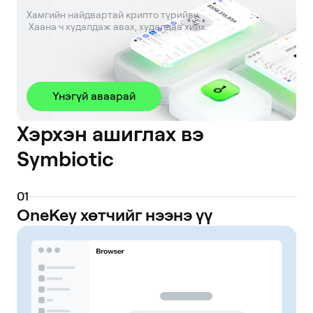
Хамгийн найдвартай крипто түрийвч. 

 Хаана ч худалдаж авах, худалдаа хийх.
Үнэгүй аваарай
Хэрхэн ашиглах вэ
Symbiotic
0
1
OneKey хөтчийг нээнэ үү