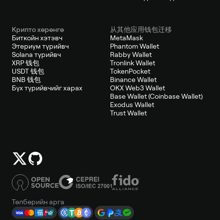
Крипто хөрөнгө
从其他应用钱包迁移
Биткойн хэтэвч
MetaMask
Этериум түрийвч
Phantom Wallet
Solana түрийвч
Rabby Wallet
XRP 钱包
Tronlink Wallet
USDT 钱包
TokenPocket
BNB 钱包
Binance Wallet
Бүх түрийвчийг харах
OKX Web3 Wallet
Base Wallet (Coinbase Wallet)
Exodus Wallet
Trust Wallet
Төлбөрийн арга