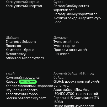
Хөгжүүлэгчийн хувьд
Сурах
Хөгжүүлэгчийн портал
Яагаад OneKey сонгох
хэрэгтэй вэ?
Яагаад OneKey хэрэгтэй вэ
Аюулгүй байдлын архитектур
Блог
Шийдэл
Дэмжлэг
Enterprise Solutions
Тусламжийн төв
Лавлагаа
Хүсэлт гаргах
Хамтарсан брэнд
Програм хангамжийн
бүтээгдэхүүн
шинэчлэл
Албан ёсны борлуулагч
тухай
Аюулгүй байдал & Ил тод
Компанийн мэдээлэл
байдал
GitHub дээрх нээлттэй эхийн
Карьер
Ажилд авна
репонууд
Хэвлэл мэдээллийн хэрэгсэл
Аудит хийсэн SlowMist
Нууцлалын бодлого
ISO/IEC 27001 гэрчилгээтэй
Хэрэглэгчийн гэрээ
Европын НБ Сертификат (EN
Багийн баталгаажуулалт
18031)
Эмзэг байдлыг мэдээлэх