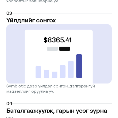
холболтыг зөвшөөрнө үү.
0
3
Үйлдлийг сонгох
Symbiotic дээр үйлдэл сонгон, дэлгэрэнгүй
мэдээллийг оруулна уу.
0
4
Баталгаажуулж, гарын үсэг зурна