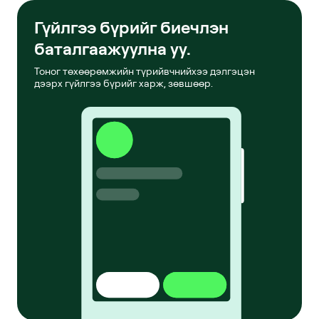
Гүйлгээ бүрийг биечлэн
баталгаажуулна уу.
Тоног төхөөрөмжийн түрийвчнийхээ дэлгэцэн
дээрх гүйлгээ бүрийг харж, зөвшөөр.