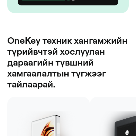
OneKey техник хангамжийн
түрийвчтэй хослуулан
дараагийн түвшний
хамгаалалтын түгжээг
тайлаарай.