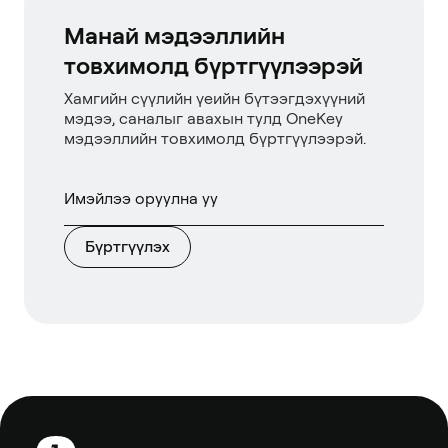
Манай мэдээллийн
товхимолд бүртгүүлээрэй
Хамгийн сүүлийн үеийн бүтээгдэхүүний
мэдээ, саналыг авахын тулд OneKey
мэдээллийн товхимолд бүртгүүлээрэй.
Бүртгүүлэх
Хөл