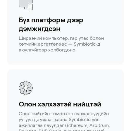
Бүх платформ дээр
дэмжигдсэн
Ширээний компьютер, гар утас болон
хөтчийн өргөтгөлөөс — Symbiotic-д
аюулгүйгээр холбогдоно.
Олон хэлхээтэй нийцтэй
Олон нийтийн томоохон сүлжээнүүдийн
уугуул дэмжлэг хаана Symbiotic үйл
ажиллагаа явуулдаг (Ethereum, Arbitrum,