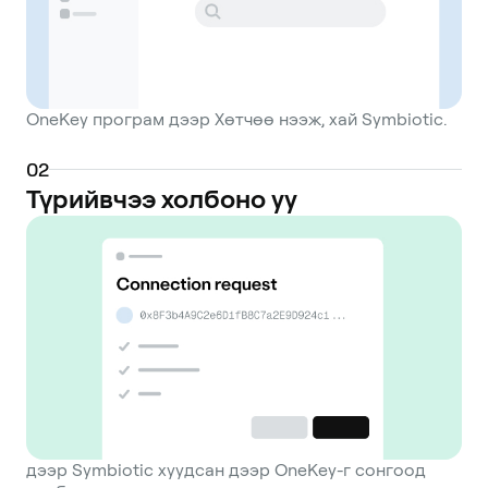
OneKey програм дээр Хөтчөө нээж, хай Symbiotic.
0
2
Түрийвчээ холбоно уу
дээр Symbiotic хуудсан дээр OneKey-г сонгоод