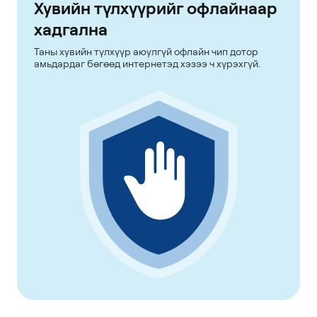
Хувийн түлхүүрийг офлайнаар
хадгална
Таны хувийн түлхүүр аюулгүй офлайн чип дотор
амьдардаг бөгөөд интернетэд хэзээ ч хүрэхгүй.