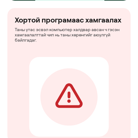
Хортой програмаас хамгаалах
Таны утас эсвэл компьютер халдвар авсан ч гэсэн
хамгаалалттай чип нь таны хөрөнгийг аюулгүй
байлгадаг.