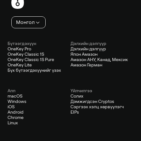
хэсэг
Монгол
Бүтээгдэхүүн
Дэлхийн дэлгүүр
OneKey Pro
Дэлхийн дэлгүүр
OneKey Classic 1S
Япон Амазон
OneKey Classic 1S Pure
Амазон АНУ, Канад, Мексик
OneKey Lite
Амазон Герман
Бүх бүтээгдэхүүнийг үзэх
Апп
Үйлчилгээ
macOS
Солих
Windows
Дэмжигдсэн Cryptos
iOS
Сэргээх хэлц хөрвүүлэгч
Android
EIPs
Chrome
Linux