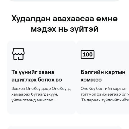
Худалдан авахаасаа өмнө
мэдэх нь зүйтэй
Та үүнийг хаана
Бэлгийн картын
ашиглаж болох вэ
хэмжээ
Зөвхөн OneKey дээр OneKey-д 
OneKey бэлгийн картыг 
хамаарах бүтээгдэхүүн, 
тогтмол хэмжээгээр олгод
үйлчилгээнд ашиглах 
 Та дараах зүйлсийг хийж
боломжтой. Хуулиар зааснаас 
болно: 

бусад тохиолдолд үүнийг 
 ерөнхий дүнг сонгох 
бусад бэлгийн карт худалдаж 
(жишээлбэл, $50, $100), э
авах эсвэл бэлэн мөнгөөр 
 тодорхой OneKey 
солиход ашиглах боломжгүй.
бүтээгдэхүүний үнэтэй 