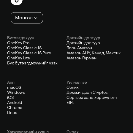
Монгол
Бүтээгдэхүүн
Дэлхийн дэлгүүр
OneKey Pro
Дэлхийн дэлгүүр
OneKey Classic 1S
Япон Амазон
OneKey Classic 1S Pure
Амазон АНУ, Канад, Мексик
OneKey Lite
Амазон Герман
Бүх бүтээгдэхүүнийг үзэх
Апп
Үйлчилгээ
macOS
Солих
Windows
Дэмжигдсэн Cryptos
iOS
Сэргээх хэлц хөрвүүлэгч
Android
EIPs
Chrome
Linux
Хөгжүүлэгчийн хувьд
Сурах