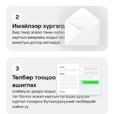
2
Имэйлээр хүргэгдсэн
Бид танд эсвэл таны хүлээн авагчид бэлгийн
картын өвөрмөц кодыг ихэвчлэн хэдхэн
минутын дотор илгээдэг.
3
Төлбөр тооцоо хийх үед
ашиглах
onekey.so дээрх кодыг оруулаад үлдэгдэл
тэг болох эсвэл картын хугацаа дуусах
хүртэл тохирох бүтээгдэхүүний төлбөрийг
хийнэ үү.