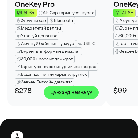
OneKey Pro
OneKey
EAL 6+
Air-Gap гарын үсэг зурах
EAL 6+
Хурууны хээ
Bluetooth
Аюулгүй
Мэдрэгчтэй дэлгэц
Бүрэн п
Утасгүй цэнэглэх
30,000+
Аюулгүй байдлын түлхүүр
USB-C
Гарын үс
Бүрэн платформын дэмжлэг
Зөвхөн 
30,000+ зоосыг дэмждэг
Гарын үсэг зурахыг урьдчилан харах
Бодит цагийн луйврыг илрүүлэх
Зөвхөн Биткойн дэмжлэг
$278
$99
Цүнхэнд нэмнэ үү
Хөл
хэсэг