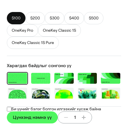
$100
$200
$300
$400
$500
OneKey Pro
OneKey Classic 1S
OneKey Classic 1S Pure
Харагдах байдлыг сонгоно уу
Би үүнийг бэлэг болгон илгээхийг хүсэж байна
Цүнхэнд нэмнэ үү
1