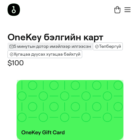
OneKey бэлгийн карт
5 минутын дотор имэйлээр илгээсэн
Төлбөргүй
Хугацаа дуусах хугацаа байхгүй
$100