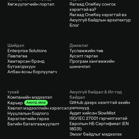
Хөгжүүлэгчийн портал
Яагаад OneKey сонгох
хэрэгтэй вэ?
Яагаад OneKey хэрэгтэй вэ
Аюулгүй байдлын архитектур
Блог
Шийдэл
Дэмжлэг
Enterprise Solutions
Тусламжийн төв
Лавлагаа
Хүсэлт гаргах
Хамтарсан брэнд
Програм хангамжийн
бүтээгдэхүүн
шинэчлэл
Албан ёсны борлуулагч
тухай
Аюулгүй байдал & Ил тод
Компанийн мэдээлэл
байдал
GitHub дээрх нээлттэй эхийн
Карьер
Ажилд авна
репонууд
Хэвлэл мэдээллийн хэрэгсэл
Аудит хийсэн SlowMist
Нууцлалын бодлого
ISO/IEC 27001 гэрчилгээтэй
Хэрэглэгчийн гэрээ
Европын НБ Сертификат (EN
Багийн баталгаажуулалт
18031)
Эмзэг байдлыг мэдээлэх