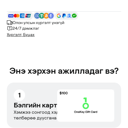
Олон улсын хүргэлт үнэгүй
24/7 дэмжлэг
Хүргэлт, Буцах
Энэ хэрхэн ажилладаг вэ?
1
Бэлгийн карт худалдаж авах
Хэмжээ сонгоод хэдхэн секундын дотор
төлбөрөө дуусгана уу.