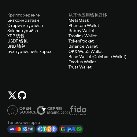
Крипто хөрөнгө
从其他应用钱包迁移
Биткойн хэтэвч
MetaMask
Этериум түрийвч
Phantom Wallet
Solana түрийвч
Rabby Wallet
XRP 钱包
Tronlink Wallet
USDT 钱包
TokenPocket
BNB 钱包
Binance Wallet
Бүх түрийвчийг харах
OKX Web3 Wallet
Base Wallet (Coinbase Wallet)
Exodus Wallet
Trust Wallet
Төлбөрийн арга