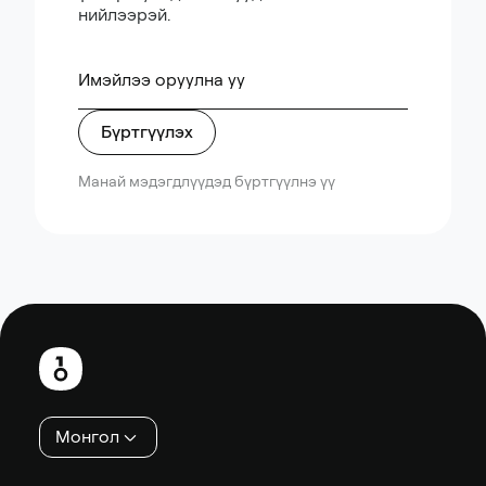
нийлээрэй.
Бүртгүүлэх
Манай мэдэгдлүүдэд бүртгүүлнэ үү
Хөл
хэсэг
Монгол