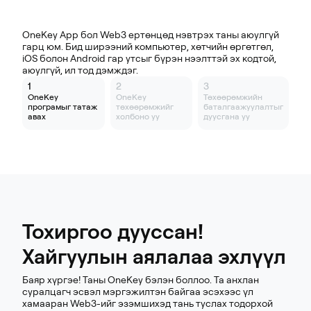
Бусад платформуудыг татаж авах
OneKey App бол Web3 ертөнцөд нэвтрэх таны аюулгүй
гарц юм. Бид ширээний компьютер, хөтчийн өргөтгөл,
iOS болон Android гар утсыг бүрэн нээлттэй эх кодтой,
аюулгүй, ил тод дэмждэг.
1
2
3
OneKey
OneKey
Төхөөрөмжийн
програмыг татаж
төхөөрөмжийг
баталгаажуулалтыг
авах
холбоно уу
дуусгана уу
Тохиргоо дууссан!
Хайгуулын аялалаа эхлүүл
Баяр хүргэе! Таны OneKey бэлэн боллоо. Та анхлан
суралцагч эсвэл мэргэжилтэн байгаа эсэхээс үл
хамааран Web3-ийг эзэмшихэд тань туслах тодорхой