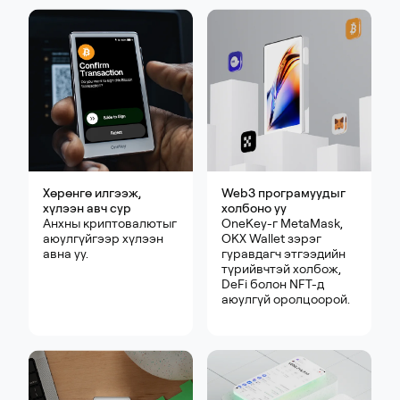
Хөрөнгө илгээж,
Web3 програмуудыг
хүлээн авч сур
холбоно уу
Анхны криптовалютыг
OneKey-г MetaMask,
аюулгүйгээр хүлээн
OKX Wallet зэрэг
авна уу.
гуравдагч этгээдийн
түрийвчтэй холбож,
DeFi болон NFT-д
аюулгүй оролцоорой.