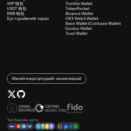
XRP 钱包
Tronlink Wallet
USDT 钱包
TokenPocket
BNB 钱包
Binance Wallet
Бүх түрийвчийг харах
OKX Web3 Wallet
Base Wallet (Coinbase Wallet)
Exodus Wallet
Trust Wallet
Манай мэдэгдлүүдийг захиалаарай
Төлбөрийн арга