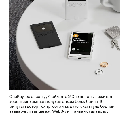
OneKey-ээ авсан уу? Гайхалтай! Энэ нь таны дижитал
хөрөнгийг хамгаалах чухал алхам болж байна. 10
минутын дотор тохиргоог хийж дуусгахын тулд бидний
зааварчилгааг дагаж, Web3-ийг тайван судлаарай.