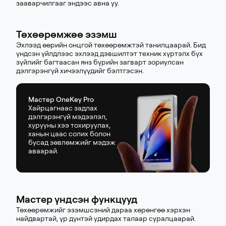
зааварчилгааг эндээс авна уу.
Төхөөрөмжөө эзэмш
Эхлээд өөрийн онцгой төхөөрөмжтэй танилцаарай. Бид
үндсэн үйлдлээс эхлээд дэвшилтэт техник хүртэлх бүх
зүйлийг багтаасан янз бүрийн загварт зориулсан
дэлгэрэнгүй хичээлүүдийг бэлтгэсэн.
Мастер OneKey Pro
Хайрцагнаас задлах
дэлгэрэнгүй мэдээлэл,
хурууны хээ тохируулах,
ханын цаас солих болон
бусад зөвлөмжийг мэдэж
аваарай.
Мастер үндсэн функцууд
Төхөөрөмжийг эзэмшсэний дараа хөрөнгөө хэрхэн
найдвартай, үр дүнтэй удирдах талаар суралцаарай.