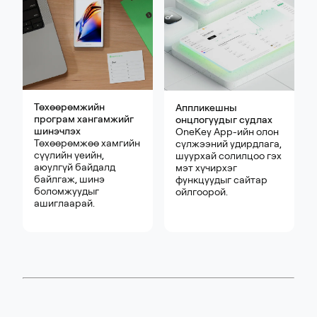
Төхөөрөмжийн
Аппликешны
програм хангамжийг
онцлогуудыг судлах
шинэчлэх
OneKey App-ийн олон
Төхөөрөмжөө хамгийн
сүлжээний удирдлага,
сүүлийн үеийн,
шуурхай солилцоо гэх
аюулгүй байдалд
мэт хүчирхэг
байлгаж, шинэ
функцуудыг сайтар
боломжуудыг
ойлгоорой.
ашиглаарай.