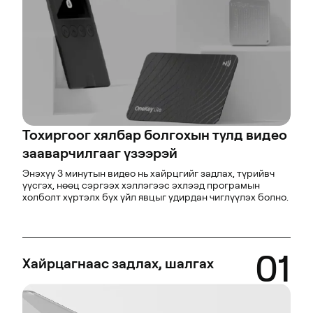
Тохиргоог хялбар болгохын тулд видео
зааварчилгааг үзээрэй
Энэхүү 3 минутын видео нь хайрцгийг задлах, түрийвч
үүсгэх, нөөц сэргээх хэллэгээс эхлээд програмын
холболт хүртэлх бүх үйл явцыг удирдан чиглүүлэх болно.
01
Хайрцагнаас задлах, шалгах