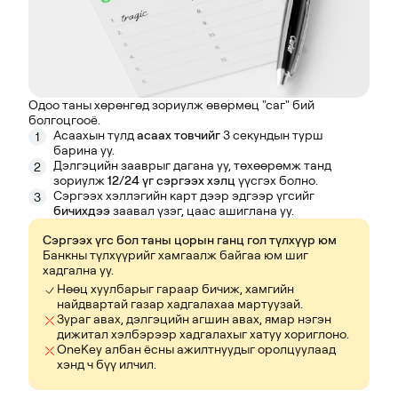
Одоо таны хөрөнгөд зориулж өвөрмөц "саг" бий
болгоцгооё.
Асаахын тулд
асаах товчийг
3 секундын турш
1
барина уу.
Дэлгэцийн зааврыг дагана уу, төхөөрөмж танд
2
зориулж
12/24 үг сэргээх хэлц
үүсгэх болно.
Сэргээх хэллэгийн карт дээр эдгээр үгсийг
3
бичихдээ
заавал үзэг, цаас ашиглана уу.
Сэргээх үгс бол таны цорын ганц гол түлхүүр юм
Банкны түлхүүрийг хамгаалж байгаа юм шиг
хадгална уу.
Нөөц хуулбарыг гараар бичиж, хамгийн
найдвартай газар хадгалахаа мартуузай.
Зураг авах, дэлгэцийн агшин авах, ямар нэгэн
дижитал хэлбэрээр хадгалахыг хатуу хориглоно.
OneKey албан ёсны ажилтнуудыг оролцуулаад
хэнд ч бүү илчил.