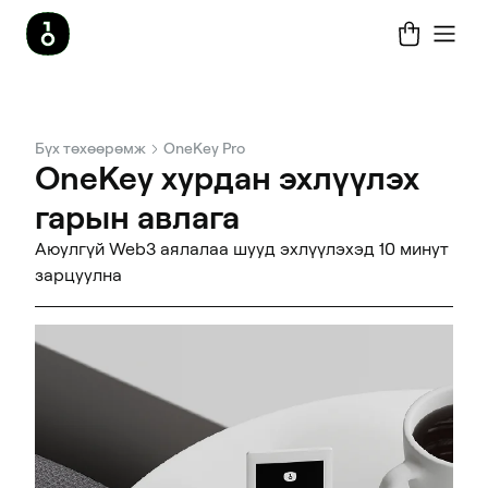
Бүх төхөөрөмж
OneKey Pro
OneKey хурдан эхлүүлэх
гарын авлага
Аюулгүй Web3 аялалаа шууд эхлүүлэхэд 10 минут
зарцуулна