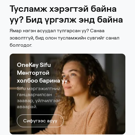
Тусламж хэрэгтэй байна
уу? Бид үргэлж энд байна
Ямар нэгэн асуудал тулгарсан уу? Санаа
зоволтгүй, бид олон тусламжийн сувгийг санал
болгодог.
OneKey Sifu
Ментортой
холбоо барина уу
Sifu мэргэжилтний
ганцаарчилсан
заавар, үйлчилгээг
аваарай.
Сифүгээс асуу