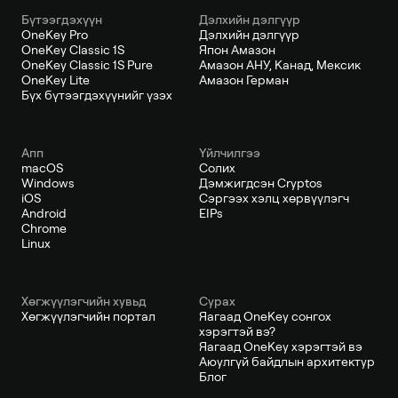
Бүтээгдэхүүн
Дэлхийн дэлгүүр
OneKey Pro
Дэлхийн дэлгүүр
OneKey Classic 1S
Япон Амазон
OneKey Classic 1S Pure
Амазон АНУ, Канад, Мексик
OneKey Lite
Амазон Герман
Бүх бүтээгдэхүүнийг үзэх
Апп
Үйлчилгээ
macOS
Солих
Windows
Дэмжигдсэн Cryptos
iOS
Сэргээх хэлц хөрвүүлэгч
Android
EIPs
Chrome
Linux
Хөгжүүлэгчийн хувьд
Сурах
Хөгжүүлэгчийн портал
Яагаад OneKey сонгох
хэрэгтэй вэ?
Яагаад OneKey хэрэгтэй вэ
Аюулгүй байдлын архитектур
Блог