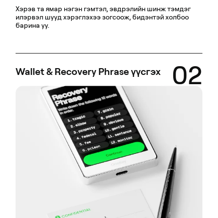
Хэрэв та ямар нэгэн гэмтэл, эвдрэлийн шинж тэмдэг
илэрвэл шууд хэрэглэхээ зогсоож, бидэнтэй холбоо
барина уу.
02
Wallet & Recovery Phrase үүсгэх