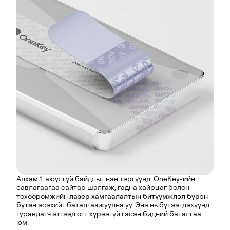
Алхам 1, аюулгүй байдлыг нэн тэргүүнд. OneKey-ийн
савлагаагаа сайтар шалгаж, гадна хайрцаг болон
төхөөрөмжийн
лазер хамгаалалтын битүүмжлэл бүрэн
бүтэн
эсэхийг баталгаажуулна уу. Энэ нь бүтээгдэхүүнд
гуравдагч этгээд огт хүрээгүй гэсэн бидний баталгаа
юм.