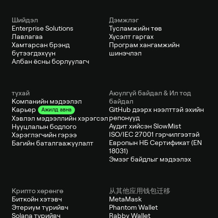
Шийдэл
Дэмжлэг
Enterprise Solutions
Тусламжийн төв
Лавлагаа
Хүсэлт гаргах
Хамтарсан брэнд
Програм хангамжийн
бүтээгдэхүүн
шинэчлэл
Албан ёсны борлуулагч
тухай
Аюулгүй байдал & Ил тод
Компанийн мэдээлэл
байдал
GitHub дээрх нээлттэй эхийн
Карьер
Ажилд авна
репонууд
Хэвлэл мэдээллийн хэрэгсэл
Аудит хийсэн SlowMist
Нууцлалын бодлого
ISO/IEC 27001 гэрчилгээтэй
Хэрэглэгчийн гэрээ
Европын НБ Сертификат (EN
Багийн баталгаажуулалт
18031)
Эмзэг байдлыг мэдээлэх
Крипто хөрөнгө
从其他应用钱包迁移
Биткойн хэтэвч
MetaMask
Этериум түрийвч
Phantom Wallet
Solana түрийвч
Rabby Wallet