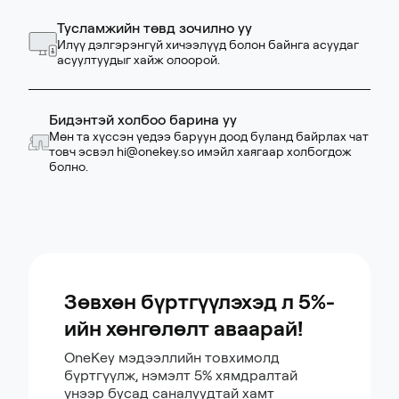
Тусламжийн төвд зочилно уу
Илүү дэлгэрэнгүй хичээлүүд болон байнга асуудаг
асуултуудыг хайж олоорой.
Бидэнтэй холбоо барина уу
Мөн та хүссэн үедээ баруун доод буланд байрлах чат
товч эсвэл
hi@onekey.so
имэйл хаягаар холбогдож
болно.
Зөвхөн бүртгүүлэхэд л 5%-
ийн хөнгөлөлт аваарай!
OneKey мэдээллийн товхимолд
бүртгүүлж, нэмэлт 5% хямдралтай
үнээр бусад саналуудтай хамт