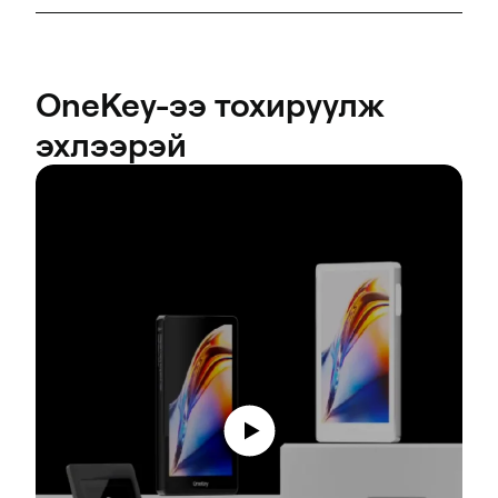
OneKey-ээ тохируулж
эхлээрэй