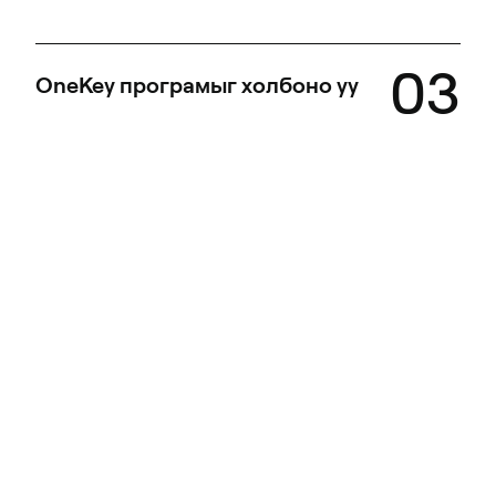
03
OneKey програмыг холбоно уу