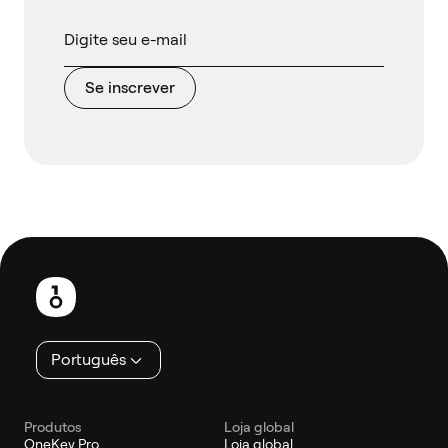
Se inscrever
Rodapé
Português
Produtos
Loja global
OneKey Pro
Loja global