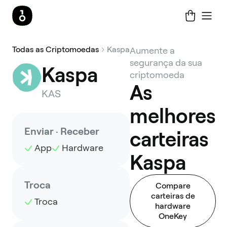
Todas as Criptomoedas
Kaspa
Aumente a
segurança da sua
Kaspa
criptomoeda
As
KAS
melhores
Enviar · Receber
carteiras
App
Hardware
Kaspa
Troca
Compare
carteiras de
Troca
hardware
OneKey