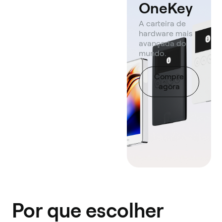
OneKey
A carteira de
hardware mais
avançada do
mundo.
Compre
agora
Por que escolher