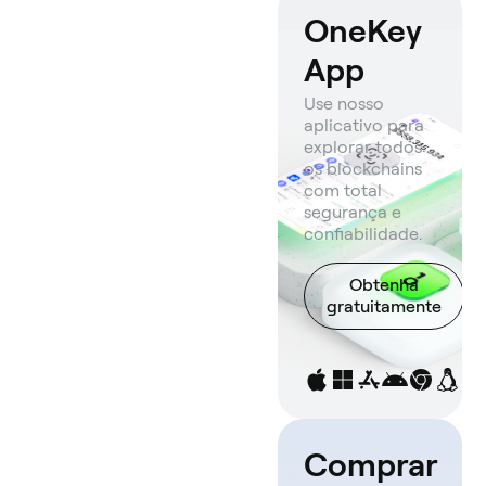
OneKey
App
Use nosso
aplicativo para
explorar todos
os blockchains
com total
segurança e
confiabilidade.
Obtenha
gratuitamente
Comprar