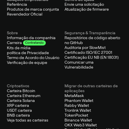
Referência
Envie uma solicitação
Produtos de marca conjunta
Atualização de firmware
Revendedor Oficial
Sobre
Segurança & Transparência
Informação da companhia
Repositórios de código aberto
no GitHub
Carreira
Contratando
Auditoria por SlowMist
Kits de mídia
Certificado ISO/IEC 27001
política de Privacidade
Certificação EU NB (EN 18031)
Termo de Acordo do Usuário
Comunicar uma
Verificação de equipe
Vulnerabilidade
Criptoativos
Migrar de outras carteiras de
Carteira Bitcoin
aplicações
Carteira Ethereum
MetaMask
Carteira Solana
Phantom Wallet
XRP carteira
Rabby Wallet
USDT carteira
Tronlink Wallet
BNB carteira
TokenPocket
Veja todas as carteiras
Binance Wallet
OKX Web3 Wallet