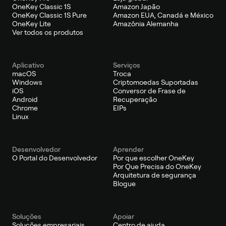
OneKey Classic 1S
Amazon Japão
OneKey Classic 1S Pure
Amazon EUA, Canadá e México
OneKey Lite
Amazônia Alemanha
Ver todos os produtos
Aplicativo
Serviços
macOS
Troca
Windows
Criptomoedas Suportadas
iOS
Conversor de Frase de
Android
Recuperação
Chrome
EIPs
Linux
Desenvolvedor
Aprender
O Portal do Desenvolvedor
Por que escolher OneKey
Por Que Precisa do OneKey
Arquitetura de segurança
Blogue
Soluções
Apoiar
Soluções empresariais
Centro de ajuda