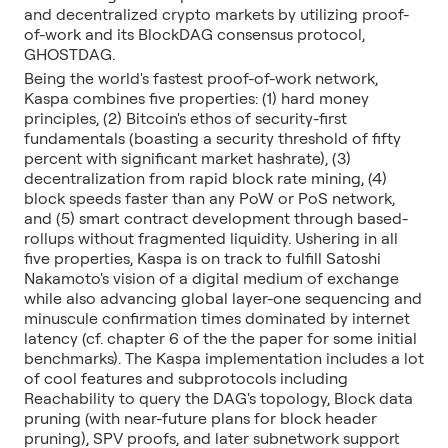
and decentralized crypto markets by utilizing proof-
of-work and its BlockDAG consensus protocol,
GHOSTDAG.
Being the world's fastest proof-of-work network,
Kaspa combines five properties: (1) hard money
principles, (2) Bitcoin's ethos of security-first
fundamentals (boasting a security threshold of fifty
percent with significant market hashrate), (3)
decentralization from rapid block rate mining, (4)
block speeds faster than any PoW or PoS network,
and (5) smart contract development through based-
rollups without fragmented liquidity. Ushering in all
five properties, Kaspa is on track to fulfill Satoshi
Nakamoto's vision of a digital medium of exchange
while also advancing global layer-one sequencing and
minuscule confirmation times dominated by internet
latency (cf. chapter 6 of the the paper for some initial
benchmarks). The Kaspa implementation includes a lot
of cool features and subprotocols including
Reachability to query the DAG's topology, Block data
pruning (with near-future plans for block header
pruning), SPV proofs, and later subnetwork support