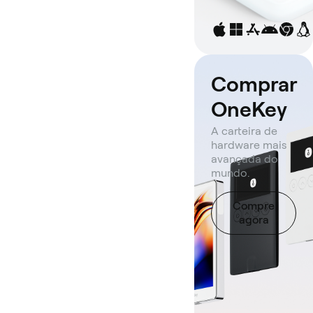
Comprar
OneKey
A carteira de
hardware mais
avançada do
mundo.
Compre
agora