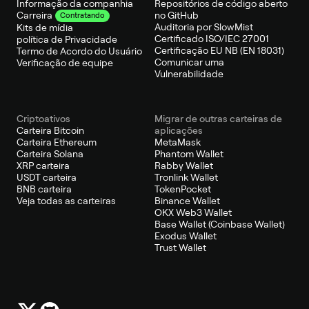
Informação da companhia
Repositórios de código aberto
no GitHub
Carreira
Contratando
Auditoria por SlowMist
Kits de mídia
Certificado ISO/IEC 27001
política de Privacidade
Certificação EU NB (EN 18031)
Termo de Acordo do Usuário
Comunicar uma
Verificação de equipe
Vulnerabilidade
Criptoativos
Migrar de outras carteiras de
Carteira Bitcoin
aplicações
Carteira Ethereum
MetaMask
Carteira Solana
Phantom Wallet
XRP carteira
Rabby Wallet
USDT carteira
Tronlink Wallet
BNB carteira
TokenPocket
Veja todas as carteiras
Binance Wallet
OKX Web3 Wallet
Base Wallet (Coinbase Wallet)
Exodus Wallet
Trust Wallet