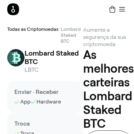
Todas as Criptomoedas
Lombard
Aumente a
Staked
segurança da sua
BTC
criptomoeda
As
Lombard Staked 
BTC
melhores
LBTC
carteiras
Enviar · Receber
Lombard
App
Hardware
Staked
BTC
Troca
Troca