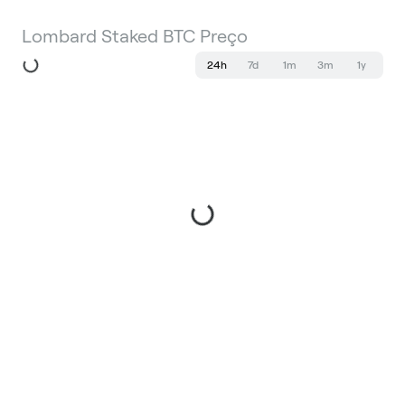
Lombard Staked BTC Preço
24h
7d
1m
3m
1y