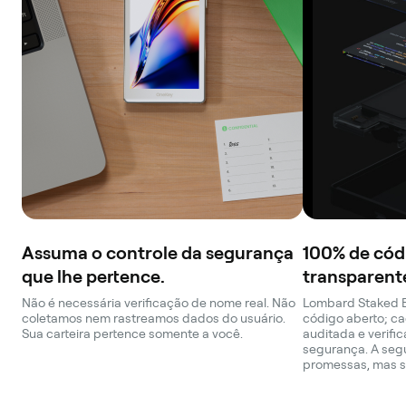
Assuma o controle da segurança
100% de cód
que lhe pertence.
transparent
Não é necessária verificação de nome real. Não
Lombard Staked B
coletamos nem rastreamos dados do usuário.
código aberto; ca
Sua carteira pertence somente a você.
auditada e verifi
segurança. A seg
promessas, mas s