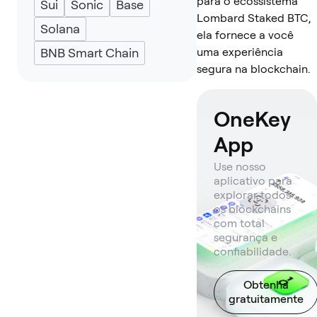
para o ecossistema
Sui
Sonic
Base
Lombard Staked BTC,
Solana
ela fornece a você
BNB Smart Chain
uma experiência
segura na blockchain.
OneKey
App
Use nosso
aplicativo para
explorar todos
os blockchains
com total
segurança e
confiabilidade.
Obtenha
gratuitamente