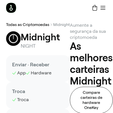
Todas as Criptomoedas
Midnight
Aumente a
segurança da sua
Midnight
criptomoeda
As
NIGHT
melhores
Enviar · Receber
carteiras
App
Hardware
Midnight
Troca
Compare
carteiras de
Troca
hardware
OneKey