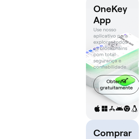
OneKey
App
Use nosso
aplicativo para
explorar todos
os blockchains
com total
segurança e
confiabilidade.
Obtenha
gratuitamente
Comprar