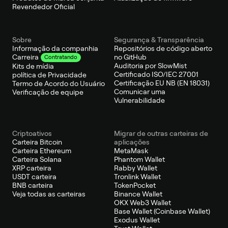
Revendedor Oficial
Sobre
Segurança & Transparência
Informação da companhia
Repositórios de código aberto
no GitHub
Carreira
Contratando
Auditoria por SlowMist
Kits de mídia
Certificado ISO/IEC 27001
política de Privacidade
Certificação EU NB (EN 18031)
Termo de Acordo do Usuário
Comunicar uma
Verificação de equipe
Vulnerabilidade
Criptoativos
Migrar de outras carteiras de
Carteira Bitcoin
aplicações
Carteira Ethereum
MetaMask
Carteira Solana
Phantom Wallet
XRP carteira
Rabby Wallet
USDT carteira
Tronlink Wallet
BNB carteira
TokenPocket
Veja todas as carteiras
Binance Wallet
OKX Web3 Wallet
Base Wallet (Coinbase Wallet)
Exodus Wallet