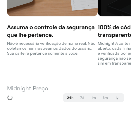
Assuma o controle da segurança
100% de cód
que lhe pertence.
transparent
Não é necessária verificação de nome real. Não
Midnight A cartei
coletamos nem rastreamos dados do usuário.
aberto; cada linh
Sua carteira pertence somente a você.
e verificada por 
segurança não se
sim em transparê
Midnight Preço
24h
7d
1m
3m
1y