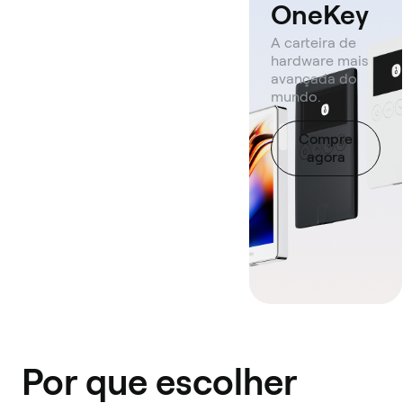
OneKey
A carteira de
hardware mais
avançada do
mundo.
Compre
agora
Por que escolher