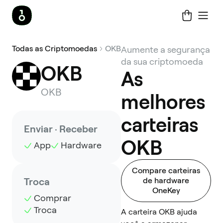
Todas as Criptomoedas
OKB
Aumente a segurança
da sua criptomoeda
OKB
As
OKB
melhores
carteiras
Enviar · Receber
OKB
App
Hardware
Compare carteiras
Troca
de hardware
OneKey
Comprar
Troca
A carteira OKB ajuda