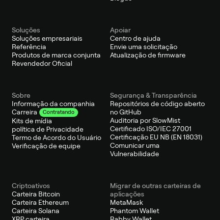
Soluções
Apoiar
Soluções empresariais
Centro de ajuda
Referência
Envie uma solicitação
Produtos de marca conjunta
Atualização de firmware
Revendedor Oficial
Sobre
Segurança & Transparência
Informação da companhia
Repositórios de código aberto
no GitHub
Carreira
Contratando
Auditoria por SlowMist
Kits de mídia
Certificado ISO/IEC 27001
política de Privacidade
Certificação EU NB (EN 18031)
Termo de Acordo do Usuário
Comunicar uma
Verificação de equipe
Vulnerabilidade
Criptoativos
Migrar de outras carteiras de
Carteira Bitcoin
aplicações
Carteira Ethereum
MetaMask
Carteira Solana
Phantom Wallet
XRP carteira
Rabby Wallet