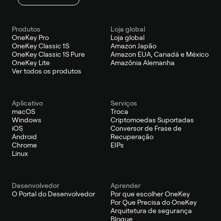
Produtos
Loja global
OneKey Pro
Loja global
OneKey Classic 1S
Amazon Japão
OneKey Classic 1S Pure
Amazon EUA, Canadá e México
OneKey Lite
Amazônia Alemanha
Ver todos os produtos
Aplicativo
Serviços
macOS
Troca
Windows
Criptomoedas Suportadas
iOS
Conversor de Frase de
Android
Recuperação
Chrome
EIPs
Linux
Desenvolvedor
Aprender
O Portal do Desenvolvedor
Por que escolher OneKey
Por Que Precisa do OneKey
Arquitetura de segurança
Blogue