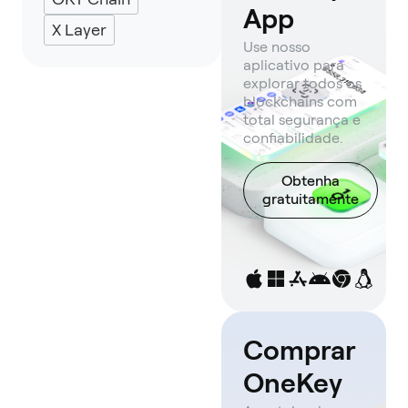
App
X Layer
Use nosso
aplicativo para
explorar todos os
blockchains com
total segurança e
confiabilidade.
Obtenha
gratuitamente
Comprar
OneKey