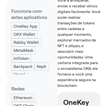
você a armazenar,
enviar e receber ativos
Funciona com
digitais facilmente. Você
estes aplicativos
pode realizar
transações de tokens
OneKey App
entre cadeias a
OKX Wallet
qualquer momento,
explorar mercados de
Rabby Wallet
NFT e dApps, e
MetaMask
descobrir mais
oportunidades. Uma
imToken
carteira integrada para
Backpack
Keplr
o ecossistema OKB, ela
Eternl
fornece a você uma
experiência segura na
blockchain.
Redes
Ethereum
OneKey
OKT Chain