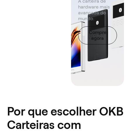
A carteira de
hardware mais
avançada do
mundo.
Compre
agora
Por que escolher OKB
Carteiras com