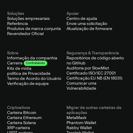
Soluções
Apoiar
Soluções empresariais
Centro de ajuda
Referência
Envie uma solicitação
Produtos de marca conjunta
Atualização de firmware
Revendedor Oficial
Sobre
Segurança & Transparência
Informação da companhia
Repositórios de código aberto
no GitHub
Carreira
Contratando
Auditoria por SlowMist
Kits de mídia
Certificado ISO/IEC 27001
política de Privacidade
Certificação EU NB (EN 18031)
Termo de Acordo do Usuário
Comunicar uma
Verificação de equipe
Vulnerabilidade
Criptoativos
Migrar de outras carteiras de
Carteira Bitcoin
aplicações
Carteira Ethereum
MetaMask
Carteira Solana
Phantom Wallet
XRP carteira
Rabby Wallet
USDT carteira
Tronlink Wallet