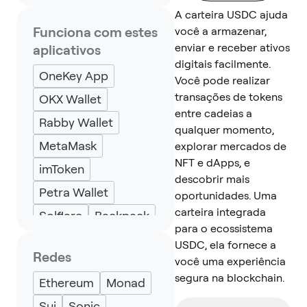
A carteira USDC ajuda
Funciona com estes
você a armazenar,
enviar e receber ativos
aplicativos
digitais facilmente.
OneKey App
Você pode realizar
transações de tokens
OKX Wallet
entre cadeias a
Rabby Wallet
qualquer momento,
MetaMask
explorar mercados de
NFT e dApps, e
imToken
descobrir mais
Petra Wallet
oportunidades. Uma
carteira integrada
Solflare
Backpack
para o ecossistema
Keplr
Eternl
USDC, ela fornece a
Redes
você uma experiência
segura na blockchain.
Ethereum
Monad
Sui
Sonic