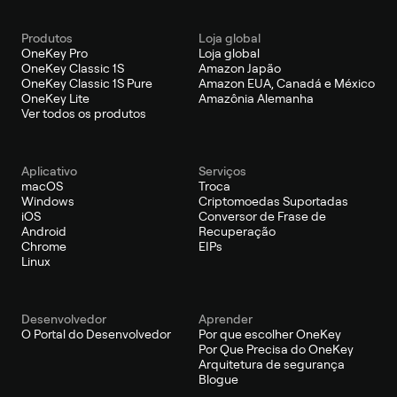
Produtos
Loja global
OneKey Pro
Loja global
OneKey Classic 1S
Amazon Japão
OneKey Classic 1S Pure
Amazon EUA, Canadá e México
OneKey Lite
Amazônia Alemanha
Ver todos os produtos
Aplicativo
Serviços
macOS
Troca
Windows
Criptomoedas Suportadas
iOS
Conversor de Frase de
Android
Recuperação
Chrome
EIPs
Linux
Desenvolvedor
Aprender
O Portal do Desenvolvedor
Por que escolher OneKey
Por Que Precisa do OneKey
Arquitetura de segurança
Blogue