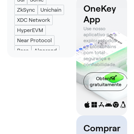
OneKey
ZkSync
Unichain
App
XDC Network
Use nosso
HyperEVM
aplicativo para
Near Protocol
explorar todos
os blockchains
Base
Algorand
com total
segurança e
Pharos
TRON
confiabilidade.
Celo
Cronos
Obtenha
World Chain
gratuitamente
Polygon POS
Arbitrum One
Solana
Optimism
Aptos
Avalanche
Comprar
Stellar
Noble