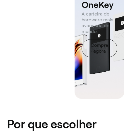
OneKey
A carteira de
hardware mais
avançada do
mundo.
Compre
agora
Por que escolher