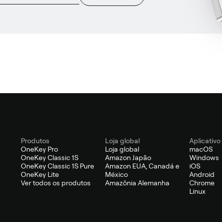
Produtos
Loja global
Aplicativo
OneKey Pro
Loja global
macOS
OneKey Classic 1S
Amazon Japão
Windows
OneKey Classic 1S Pure
Amazon EUA, Canadá e
iOS
OneKey Lite
México
Android
Ver todos os produtos
Amazônia Alemanha
Chrome
Linux