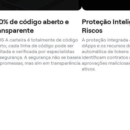
0% de código aberto e
Proteção Intel
ansparente
Riscos
S A carteira é totalmente de código
A proteção integrada 
rto; cada linha de código pode ser
dApps e os recursos 
itada e verificada por especialistas
automática de tokens 
segurança. A segurança não se baseia
identificam contratos 
promessas, mas sim em transparência.
aprovações maliciosa
ativos.