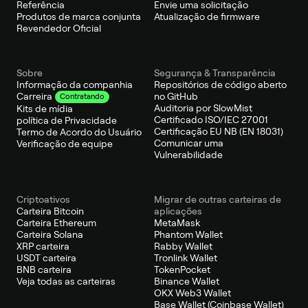
Referência
Envie uma solicitação
Produtos de marca conjunta
Atualização de firmware
Revendedor Oficial
Sobre
Segurança & Transparência
Informação da companhia
Repositórios de código aberto
no GitHub
Carreira
Contratando
Auditoria por SlowMist
Kits de mídia
Certificado ISO/IEC 27001
política de Privacidade
Certificação EU NB (EN 18031)
Termo de Acordo do Usuário
Comunicar uma
Verificação de equipe
Vulnerabilidade
Criptoativos
Migrar de outras carteiras de
Carteira Bitcoin
aplicações
Carteira Ethereum
MetaMask
Carteira Solana
Phantom Wallet
XRP carteira
Rabby Wallet
USDT carteira
Tronlink Wallet
BNB carteira
TokenPocket
Veja todas as carteiras
Binance Wallet
OKX Web3 Wallet
Base Wallet (Coinbase Wallet)