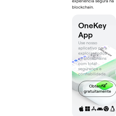
experiência segura na
blockchain.
OneKey
App
Use nosso
aplicativo para
explorar todos
os blockchains
com total
segurança e
confiabilidade.
Obtenha
gratuitamente