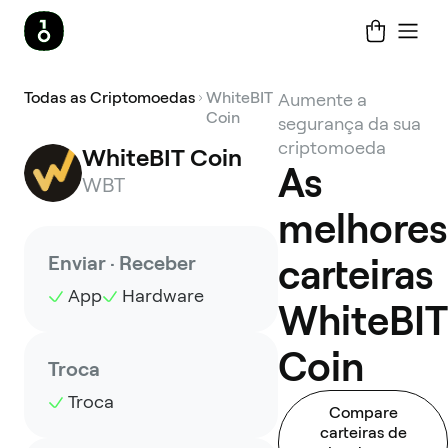
Todas as Criptomoedas
WhiteBIT
Aumente a
Coin
segurança da sua
criptomoeda
WhiteBIT Coin
As
WBT
melhores
Enviar · Receber
carteiras
App
Hardware
WhiteBIT
Coin
Troca
Troca
Compare
carteiras de