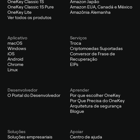
OneKey Classic 1S
Amazon Japão
OneKey Classic 1S Pure
Amazon EUA, Canadá e México
OneKey Lite
Amazônia Alemanha
Ver todos os produtos
Aplicativo
Serviços
macOS
Troca
Windows
Criptomoedas Suportadas
iOS
Conversor de Frase de
Android
Recuperação
Chrome
EIPs
Linux
Desenvolvedor
Aprender
O Portal do Desenvolvedor
Por que escolher OneKey
Por Que Precisa do OneKey
Arquitetura de segurança
Blogue
Soluções
Apoiar
Soluções empresariais
Centro de ajuda