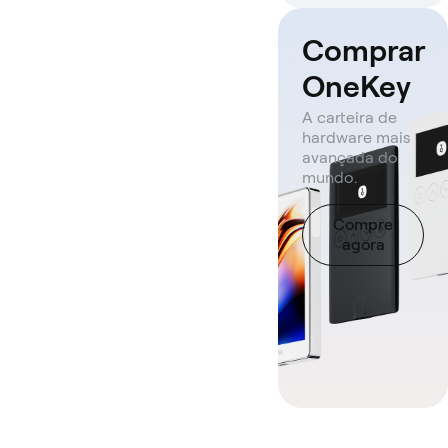
Comprar
OneKey
A carteira de
hardware mais
avançada do
mundo.
Compre
agora