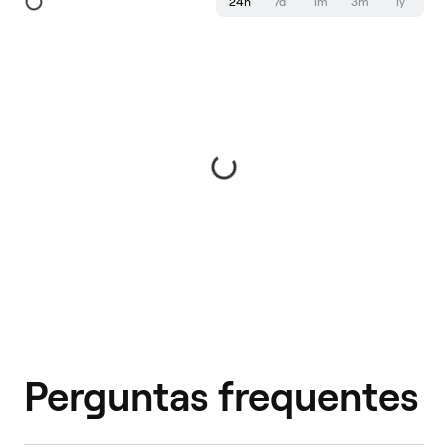
24h
7d
1m
3m
1y
Perguntas frequentes