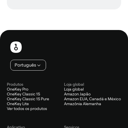
Rodapé
Português
Produtos
Loja global
OneKey Pro
Loja global
OneKey Classic 1S
Amazon Japão
OneKey Classic 1S Pure
Amazon EUA, Canadá e México
OneKey Lite
Amazônia Alemanha
Ver todos os produtos
Aplicativo
Serviços