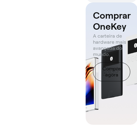
Comprar
OneKey
A carteira de
hardware mais
avançada do
mundo.
Compre
agora