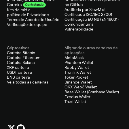
no GitHub
Carreira
Contratando
Auditoria por SlowMist
Kits de mídia
Certificado ISO/IEC 27001
política de Privacidade
Certificação EU NB (EN 18031)
Termo de Acordo do Usuário
Comunicar uma
Verificação de equipe
Vulnerabilidade
Criptoativos
Migrar de outras carteiras de
Carteira Bitcoin
aplicações
Carteira Ethereum
MetaMask
Carteira Solana
Phantom Wallet
XRP carteira
Rabby Wallet
USDT carteira
Tronlink Wallet
BNB carteira
TokenPocket
Veja todas as carteiras
Binance Wallet
OKX Web3 Wallet
Base Wallet (Coinbase Wallet)
Exodus Wallet
Trust Wallet