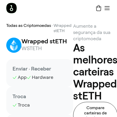
Todas as Criptomoedas
Wrapped
Aumente a
stETH
segurança da sua
criptomoeda
Wrapped stETH
As
WSTETH
melhore
Enviar · Receber
carteiras
App
Hardware
Wrapped
stETH
Troca
Troca
Compare
carteiras de