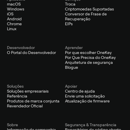
macOS
Troca
Windows
Criptomoedas Suportadas
iOS
Conversor de Frase de
Android
Recuperação
Chrome
EIPs
Linux
Desenvolvedor
Aprender
O Portal do Desenvolvedor
Por que escolher OneKey
Por Que Precisa do OneKey
Arquitetura de segurança
Blogue
Soluções
Apoiar
Soluções empresariais
Centro de ajuda
Referência
Envie uma solicitação
Produtos de marca conjunta
Atualização de firmware
Revendedor Oficial
Sobre
Segurança & Transparência
Informação da companhia
Repositórios de código aberto