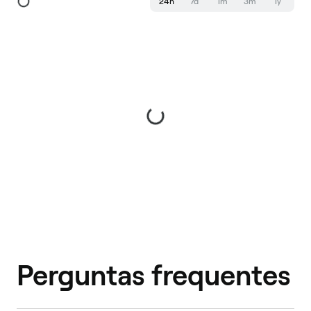
24h
7d
1m
3m
1y
Perguntas frequentes