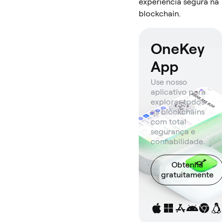
experiência segura na
blockchain.
OneKey
App
Use nosso
aplicativo para
explorar todos
os blockchains
com total
segurança e
confiabilidade.
Obtenha
gratuitamente