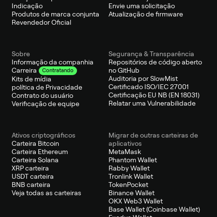
Indicação
Envie uma solicitação
Produtos de marca conjunta
Atualização de firmware
Revendedor Oficial
Sobre
Segurança & Transparência
Informação da companhia
Repositórios de código aberto
no GitHub
Carreira
Contratando
Auditoria por SlowMist
Kits de mídia
Certificado ISO/IEC 27001
política de Privacidade
Certificação EU NB (EN 18031)
Contrato do usuário
Relatar uma Vulnerabilidade
Verificação de equipe
Ativos criptográficos
Migrar de outras carteiras de
Carteira Bitcoin
aplicativos
Carteira Ethereum
MetaMask
Carteira Solana
Phantom Wallet
XRP carteira
Rabby Wallet
USDT carteira
Tronlink Wallet
BNB carteira
TokenPocket
Veja todas as carteiras
Binance Wallet
OKX Web3 Wallet
Base Wallet (Coinbase Wallet)