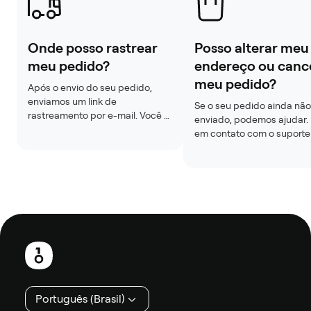
Onde posso rastrear
Posso alterar meu
meu pedido?
endereço ou canc
meu pedido?
Após o envio do seu pedido, 
enviamos um link de 
Se o seu pedido ainda não 
rastreamento por e-mail. Você 
enviado, podemos ajudar. 
também pode encontrá-lo na 
em contato com o suporte 
página do seu pedido. As 
mais rápido possível com o
atualizações de rastreamento 
número do seu pedido. 
podem levar de 24 a 48 horas 
Alterações geralmente não
após a criação da etiqueta.
possíveis após o envio.
Rodapé
Português (Brasil)