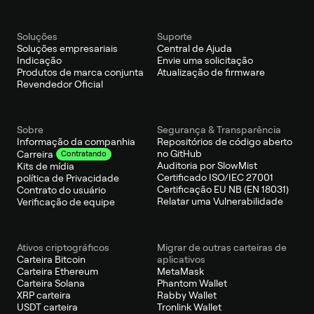
Soluções
Suporte
Soluções empresariais
Central de Ajuda
Indicação
Envie uma solicitação
Produtos de marca conjunta
Atualização de firmware
Revendedor Oficial
Sobre
Segurança & Transparência
Informação da companhia
Repositórios de código aberto
no GitHub
Carreira
Contratando
Auditoria por SlowMist
Kits de mídia
Certificado ISO/IEC 27001
política de Privacidade
Certificação EU NB (EN 18031)
Contrato do usuário
Relatar uma Vulnerabilidade
Verificação de equipe
Ativos criptográficos
Migrar de outras carteiras de
Carteira Bitcoin
aplicativos
Carteira Ethereum
MetaMask
Carteira Solana
Phantom Wallet
XRP carteira
Rabby Wallet
USDT carteira
Tronlink Wallet