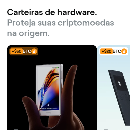
Carteiras de hardware.
Proteja suas criptomoedas
na origem.
BTC
BTC
+$50
+$20