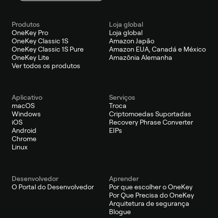
Produtos
Loja global
OneKey Pro
Loja global
OneKey Classic 1S
Amazon Japão
OneKey Classic 1S Pure
Amazon EUA, Canadá e México
OneKey Lite
Amazônia Alemanha
Ver todos os produtos
Aplicativo
Serviços
macOS
Troca
Windows
Criptomoedas Suportadas
iOS
Recovery Phrase Converter
Android
EIPs
Chrome
Linux
Desenvolvedor
Aprender
O Portal do Desenvolvedor
Por que escolher o OneKey
Por Que Precisa do OneKey
Arquitetura de segurança
Blogue