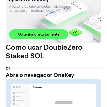
A carteira de criptomoedas mais segura. 

 e negocie em qualquer lugar.
Obtenha gratuitamente
Como usar DoubleZero
Staked SOL
0
1
Abra o navegador OneKey