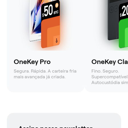
OneKey Pro
OneKey Clas
Segura. Rápida. A carteira fria
Fino. Seguro.
mais avançada já criada.
Supercompatível
Autocustódia sim