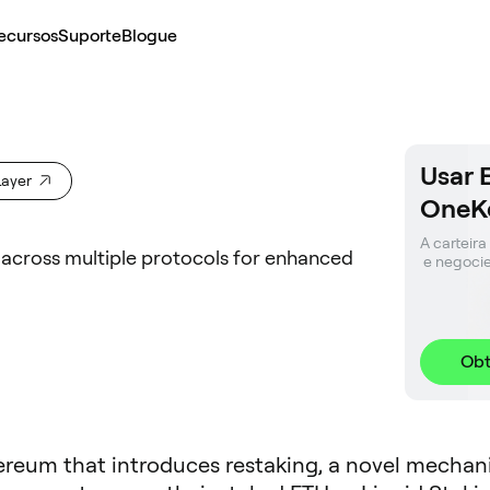
ecursos
Suporte
Blogue
Usar 
Layer
OneK
A carteira
 across multiple protocols for enhanced
 e negoci
Obt
hereum that introduces restaking, a novel mecha