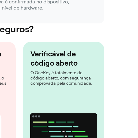
ica é confirmada no dispositivo,
nível de hardware.
seguros?
a
Verificável de
código aberto
O OneKey é totalmente de
 o
código aberto, com segurança
eus
comprovada pela comunidade.