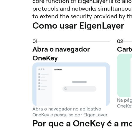
core function of EigenLayer is to all
protocols and networks simultaneousl
to extend the security provided by th
Como usar EigenLayer
(AVS). These AVS can include a wide r
sequencers. By utilizing EigenLayer, 
security needs, a concept often refer
0
1
0
2
for new projects to bootstrap their 
Abra o navegador
Cart
EigenDA, a data availability solution
OneKey
restaking offers the opportunity to 
increased responsibility and risk. By
support. This means their staked ET
for failing to meet the validation re
connecting stakers willing to provide
extending the utility of staked ETH 
Na pág
OneKey
Abra o navegador no aplicativo
OneKey e pesquise por EigenLayer.
Por que a OneKey é a me