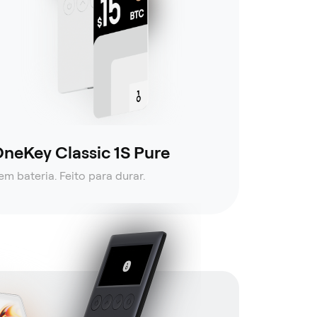
neKey Classic 1S Pure
em bateria. Feito para durar.