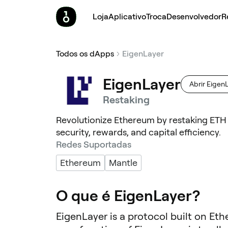
Loja
Aplicativo
Troca
Desenvolvedor
R
Todos os dApps
EigenLayer
EigenLayer
Abrir Eigen
Restaking
Revolutionize Ethereum by restaking ETH
security, rewards, and capital efficiency.
Redes Suportadas
Ethereum
Mantle
O que é EigenLayer?
EigenLayer is a protocol built on Et