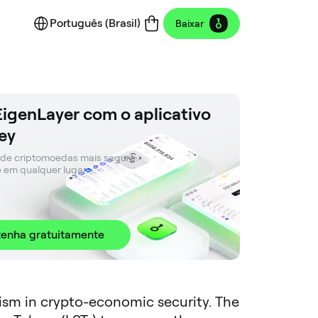
Português (Brasil)
Baixar
EigenLayer com o aplicativo
ey
 de criptomoedas mais segura. 

e em qualquer lugar.
enha gratuitamente
nism in crypto-economic security. The