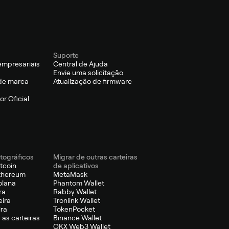
Suporte
empresariais
Central de Ajuda
Envie uma solicitação
de marca
Atualização de firmware
r Oficial
ptográficos
Migrar de outras carteiras
itcoin
de aplicativos
Ethereum
MetaMask
olana
Phantom Wallet
ra
Rabby Wallet
eira
Tronlink Wallet
ira
TokenPocket
 as carteiras
Binance Wallet
OKX Web3 Wallet