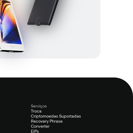
Serviços
Troca
Criptomoedas Suportadas
Recovery Phrase
Converter
EIPs