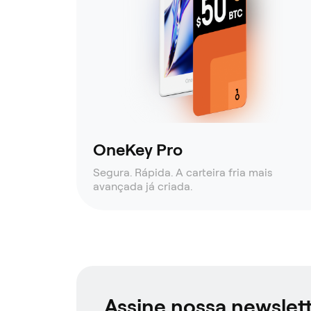
OneKey Pro
Segura. Rápida. A carteira fria mais
avançada já criada.
Assine nossa newslet