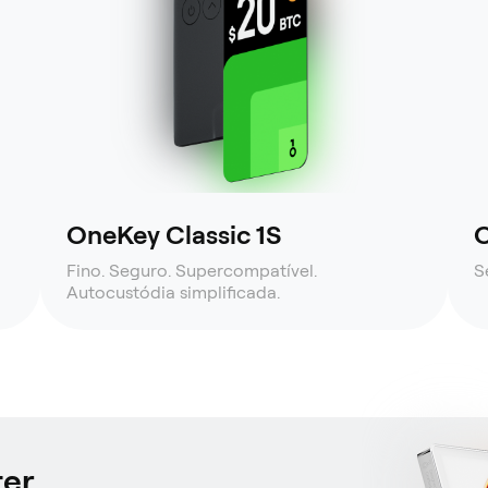
OneKey Classic 1S
O
Fino. Seguro. Supercompatível.
S
Autocustódia simplificada.
ter