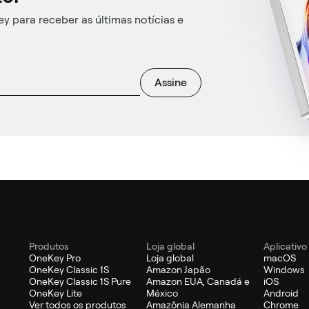
y para receber as últimas notícias e
Assine
Produtos
Loja global
Aplicativo
OneKey Pro
Loja global
macOS
OneKey Classic 1S
Amazon Japão
Windows
OneKey Classic 1S Pure
Amazon EUA, Canadá e
iOS
OneKey Lite
México
Android
Ver todos os produtos
Amazônia Alemanha
Chrome