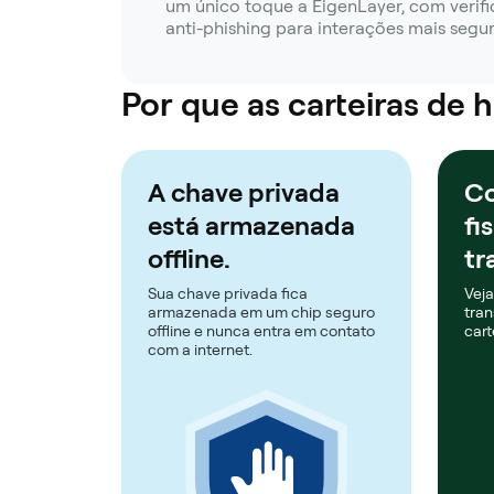
um único toque a EigenLayer, com verif
anti-phishing para interações mais segur
Por que as carteiras de
A chave privada
Co
está armazenada
fi
offline.
tr
Sua chave privada fica
Veja
armazenada em um chip seguro
tran
offline e nunca entra em contato
cart
com a internet.