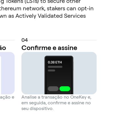
ng Tokens (LSTs) to secure other
Ethereum network, stakers can opt-in
own as Actively Validated Services
 layers, bridges, and decentralized
f staked capital for their own
es the significant challenge and cost
0
4
g innovation within the ecosystem.
ão
Confirme e assine
xample of an AVS. For ETH stakers,
 to secure. However, this comes with
tions determined by the AVS they
 the Ethereum Beacon Chain but also
marketplace for decentralized trust,
hancing capital efficiency and
 ação e
Analise a transação no OneKey e,
em seguida, confirme e assine no
seu dispositivo.