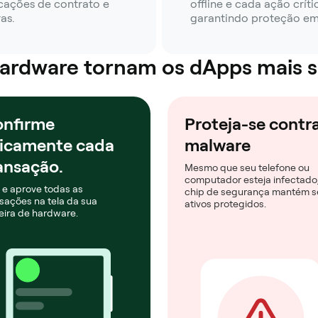
icações de contrato e
offline e cada ação crít
as.
garantindo proteção em 
 hardware tornam os dApps mais 
nfirme
Proteja-se contr
sicamente cada
malware
ansação.
Mesmo que seu telefone ou
computador esteja infectado,
 e aprove todas as
chip de segurança mantém s
sações na tela da sua
ativos protegidos.
eira de hardware.