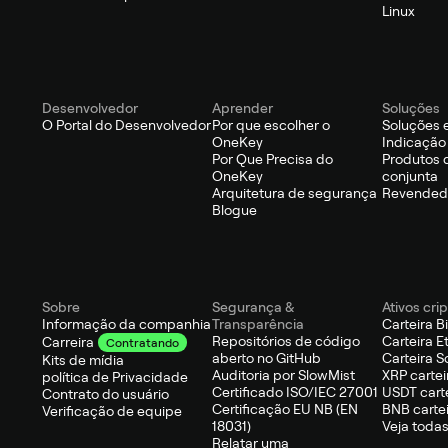
Linux
Desenvolvedor
Aprender
Soluções
O Portal do Desenvolvedor
Por que escolher o
Soluções 
OneKey
Indicação
Por Que Precisa do
Produtos 
OneKey
conjunta
Arquitetura de segurança
Revendedo
Blogue
Sobre
Segurança &
Ativos cri
Informação da companhia
Transparência
Carteira B
Repositórios de código
Carteira 
Carreira
Contratando
aberto no GitHub
Carteira S
Kits de mídia
Auditoria por SlowMist
XRP cartei
política de Privacidade
Certificado ISO/IEC 27001
USDT cart
Contrato do usuário
Certificação EU NB (EN
BNB carte
Verificação de equipe
18031)
Veja todas
Relatar uma