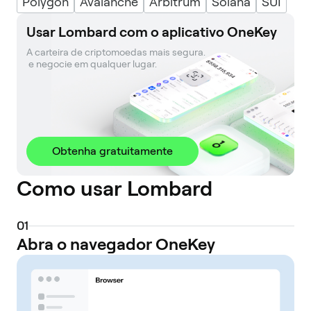
Polygon
Avalanche
Arbitrum
Solana
SUI
Usar Lombard com o aplicativo OneKey
A carteira de criptomoedas mais segura. 

 e negocie em qualquer lugar.
Obtenha gratuitamente
Como usar Lombard
0
1
Abra o navegador OneKey