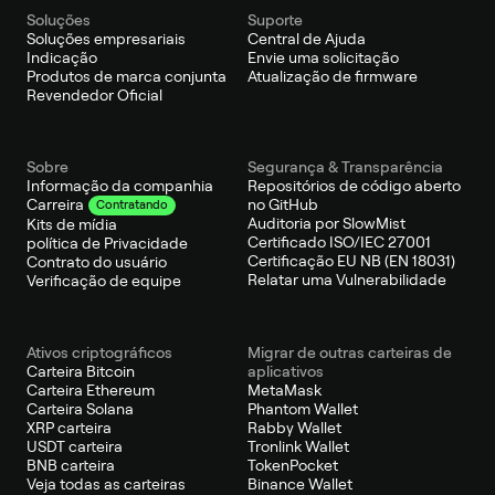
Soluções
Suporte
Soluções empresariais
Central de Ajuda
Indicação
Envie uma solicitação
Produtos de marca conjunta
Atualização de firmware
Revendedor Oficial
Sobre
Segurança & Transparência
Informação da companhia
Repositórios de código aberto
no GitHub
Carreira
Contratando
Auditoria por SlowMist
Kits de mídia
Certificado ISO/IEC 27001
política de Privacidade
Certificação EU NB (EN 18031)
Contrato do usuário
Relatar uma Vulnerabilidade
Verificação de equipe
Ativos criptográficos
Migrar de outras carteiras de
Carteira Bitcoin
aplicativos
Carteira Ethereum
MetaMask
Carteira Solana
Phantom Wallet
XRP carteira
Rabby Wallet
USDT carteira
Tronlink Wallet
BNB carteira
TokenPocket
Veja todas as carteiras
Binance Wallet