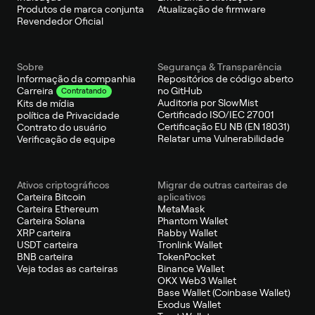
Produtos de marca conjunta
Atualização de firmware
Revendedor Oficial
Sobre
Segurança & Transparência
Informação da companhia
Repositórios de código aberto
no GitHub
Carreira
Contratando
Auditoria por SlowMist
Kits de mídia
Certificado ISO/IEC 27001
política de Privacidade
Certificação EU NB (EN 18031)
Contrato do usuário
Relatar uma Vulnerabilidade
Verificação de equipe
Ativos criptográficos
Migrar de outras carteiras de
Carteira Bitcoin
aplicativos
Carteira Ethereum
MetaMask
Carteira Solana
Phantom Wallet
XRP carteira
Rabby Wallet
USDT carteira
Tronlink Wallet
BNB carteira
TokenPocket
Veja todas as carteiras
Binance Wallet
OKX Web3 Wallet
Base Wallet (Coinbase Wallet)
Exodus Wallet